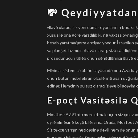
💸 Qeydiyyatdan
Əlavə olaraq, siz yeni qumar oyunlarının buraxılı
xüsusilə ona görə yaradılıb ki, nə vaxtsa oynadı
hesab yaratmağınıza ehtiyac yoxdur. İstənilən ye
ya planşet lazımdır. Əlavə olaraq, sizə təsdiqlə
prosedur üçün tələb onun sənədlərinizi əlavə ed
Minimal sistem tələbləri sayəsində onu Azərbayca
onun bütün mobil ekran ölçülərinə asan uyğunlaşa
edirlər. Həmçinin pulsuz olaraq izləyə biləcəyim 
E-poçt Vasitəsilə 
Mostbet-AZ91-də mərc etmək üçün siz çox vaxt 
öyrənilməsinə keçə bilərsiniz. Orada, Mostbet A
Siz təkcə yarışın nəticəsinə deyil, həm də onun 
mərc edə bilərsiniz. Sonra qalan yalnız nəticə