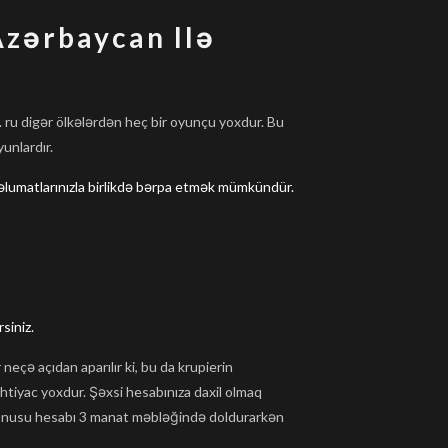
Azərbaycan Ilə
t. ru digər ölkələrdən heç bir oyunçu yoxdur. Bu
unlardır.
əlumatlarınızla birlikdə bərpa etmək mümkündür.
siniz.
eçə açıdan aparılır ki, bu da krupierin
htiyac yoxdur. Şəxsi hesabınıza daxil olmaq
 bonusu hesabı 3 manat məbləğində doldurarkən