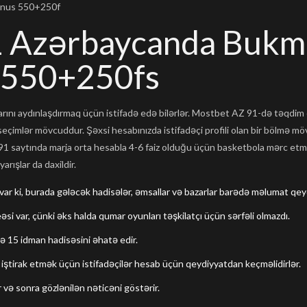
Bonus 550+250f
 Azərbaycanda Bukm
 550+250fs
larını aydınlaşdırmaq üçün istifadə edə bilərlər. Mostbet AZ 91-də təqdim 
mi seçimlər mövcuddur. Şəxsi hesabınızda istifadəçi profili olan bir bölmə
1 saytında marja orta hesabla 4-6 faiz olduğu üçün basketbola mərc etmə
rışlar da daxildir.
ar ki, burada gələcək hadisələr, əmsallar və bazarlar barədə məlumat qey
 var, çünki əks halda qumar oyunları təşkilatçı üçün sərfəli olmazdı.
ə 15 idman hadisəsini əhatə edir.
ştirak etmək üçün istifadəçilər hesab üçün qeydiyyatdan keçməlidirlər.
r və sonra gözlənilən nəticəni göstərir.