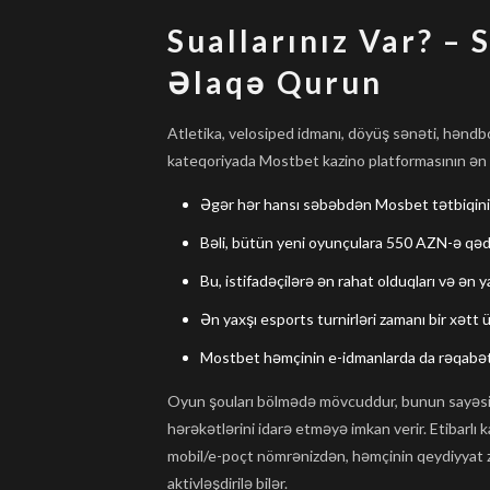
Suallarınız Var? –
Əlaqə Qurun
Atletika, velosiped idmanı, döyüş sənəti, həndbol
kateqoriyada Mostbet kazino platformasının ən po
Əgər hər hansı səbəbdən Mosbet tətbiqini 
Bəli, bütün yeni oyunçulara 550 AZN-ə qədər
Bu, istifadəçilərə ən rahat olduqları və ən
Ən yaxşı esports turnirləri zamanı bir xətt ü
Mostbet həmçinin e-idmanlarda da rəqabətəda
Oyun şouları bölmədə mövcuddur, bunun sayəsində 
hərəkətlərini idarə etməyə imkan verir. Etibarl
mobil/e-poçt nömrənizdən, həmçinin qeydiyyat z
aktivləşdirilə bilər.