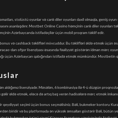
arı, stolüstü oyunlar və canlı diler oyunları daxil olmaqla, geniş oyun s
pmasını asanlaşdırır. Mostbet Online Casino həmçinin canlı diler oyunları təkl
əmçinin Azərbaycanda istifadəçilər üçün mobil proqram təklif edir.
us və cashback təklifləri mövcuddur. Bu təklifləri əldə etmək üçün əsas
cao-dan ofşor lisenziyası əsasında fəaliyyət göstərən idman mərc oyunl
lığı üçün Azərbaycan qabığından istifadə etmək mümkündür. Mostbetin qlo
uslar
n aldığımız lisenziyadır. Məsələn, 6 kombinasiya ilə 4-ü düzgün proqnozlaşd
gəlir əldə etmək, eləcə də artıq baş verən hadisələrə mərc etmək imkanı 
ir qeydiyyat seçimi üçün bonus seçməlisiniz. Bəli, bukmeker kontoru Kura
ərdən biridir və bu platformada ən yüksək əmsalları göstərir Bəli, bütün 
ərzində bukmeyker özünü rəsmi Kürasao lisenziyası çərçivəsində fəaliyyət g