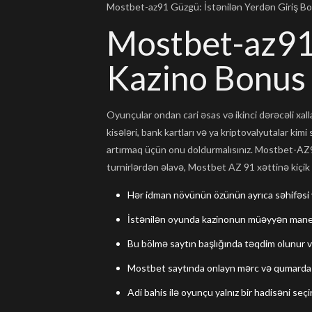
Mostbet-az91 Güzgü: İstənilən Yerdən Giriş 
Mostbet-az91
Kazino Bonus
Oyunçular ondan cari əsas və ikinci dərəcəli xal
kisələri, bank kartları və ya kriptovalyutalar ki
artırmaq üçün onu doldurmalısınız. Mostbet-AZ9
turnirlərdən əlavə, Mostbet AZ 91 xəttinə kiçik ya
Hər idman növünün özünün ayrıca səhifəsi v
İstənilən oyunda kazinonun müəyyən maneəsi
Bu bölmə saytın başlığında təqdim olunur v
Mostbet saytında onlayn mərc və qumarda i
Adi bahis ilə oyunçu yalnız bir hadisəni seçi