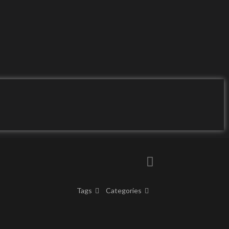
Tags
Categories