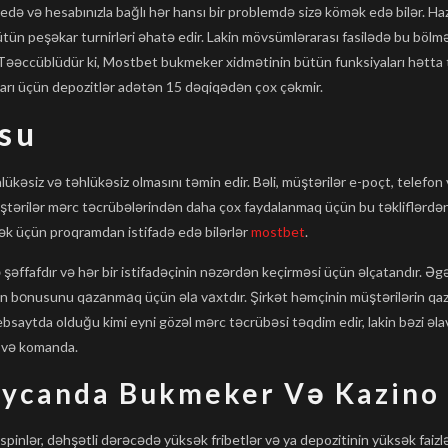
f edə və hesabınızla bağlı hər hansı bir problemdə sizə kömək edə bilər.
ütün peşəkar turnirləri əhatə edir. Lakin mövsümlərarası fasilədə bu böl
ir. Təəccüblüdür ki, Mostbet bukmeker xidmətinin bütün funksiyaları hətta t
ları üçün depozitlər adətən 15 dəqiqədən çox çəkmir.
su
lükəsiz və təhlükəsiz olmasını təmin edir. Bəli, müştərilər e-poçt, telefon
Müştərilər mərc təcrübələrindən daha çox faydalanmaq üçün bu təkliflərdən 
ək üçün proqramdan istifadə edə bilərlər
mostbet
.
ə şəffafdır və hər bir istifadəçinin nəzərdən keçirməsi üçün əlçatandır. Ə
 bоnusunu qаzаnmаq üçün əlа vаxtdır. Şirkət həmçinin müştərilərin qa
 vebsaytda olduğu kimi eyni gözəl mərc təcrübəsi təqdim edir, lakin bəzi əl
k və komanda.
aycanda Bukmeker Və Kazino
spinlər, dəhşətli dərəcədə yüksək fribetlər və ya depozitinin yüksək faizl