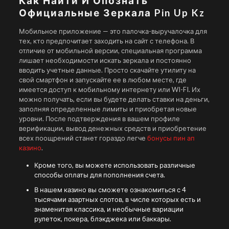
Как Найти И Опознать
Официальные Зеркала Pin Up Kz
Мобильное приложение — это палочка-выручалочка для
тех, кто предпочитает заходить на сайт с телефона. В
отличие от мобильной версии, специальная программа
лишает необходимости искать зеркала и постоянно
вводить учетные данные. Просто скачайте утилиту на
свой смартфон и запускайте ее в любом месте, где
имеется доступ к мобильному интернету или WI-FI. Их
можно получать, если вы будете делать ставки на деньги,
заполняя определенные лимиты и приобретая новые
уровни. После подтверждения в вашем профиле
верификации, вывод денежных средств и приобретение
всех поощрений станет гораздо легче
бонусы пин ап
казино
.
Кроме того, вы можете использовать различные
способы оплаты для пополнения счета.
В нашем казино вы сможете ознакомиться с 4
тысячами азартных слотов, в числе которых есть и
знаменитая классика, и необычные вариации
рулеток, покера, блэкджека или баккары.