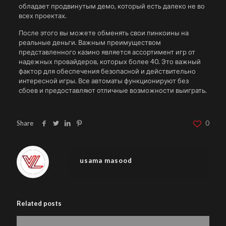
обладает продвинутым демо, который есть далеко не во
всех проектах.
После этого вы можете обменять свои пинкоины на
реальные деньги. Важным преимуществом
представленного казино является ассортимент игр от
надежных провайдеров, которых более 40. Это важный
фактор для обеспечения безопасной и действительно
интересной игры. Все автоматы функционируют без
сбоев и предоставляют отличные возможности выиграть.
Share
0
usama masood
Related posts