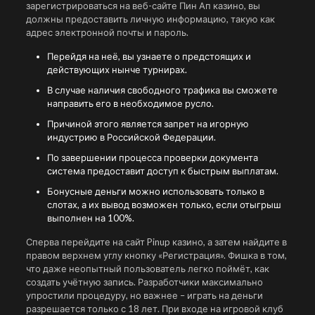
зарегистрироваться на веб-сайте Пин Ап казино, вы
должны предоставить личную информацию, такую ​​как
адрес электронной почты и пароль.
Перейдя на неё, вы узнаете о предстоящих и
действующих нынче турнирах.
В случае наличия свободного трафика вы сможете
направить его в необходимое русло.
Причиной этого является запрет на игорную
индустрию в Российской Федерации.
По завершении процесса проверки документа
система предоставит доступ к быстрым выплатам.
Бонусные деньги можно использовать только в
слотах, а их вывод возможен только, если отыгрыш
выполнен на 100%.
Сперва перейдите на сайт Pinup казино, а затем найдите в
правом верхнем углу кнопку «Регистрация». Фишка в том,
что даже неопытный пользователь легко поймёт, как
создать учётную запись. Разработчики максимально
упростили процедуру, но важнее – играть на деньги
разрешается только с 18 лет. При входе на игровой клуб