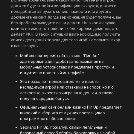
В случае возникновения каких-либо претензий игрок
должен будет пройти верификацию аккаунта, для чего
понадобится загрузить копию паспорта или другого
документа на сайт. Когда верификация будет получен, вы
без проблем выведите ваши деньги. Ни в коем случае,
казино не имеет отношения к блокировке доменов, это
делает РКН. В такой ситуации вам необходимо получить
список доступных зеркал для того чтобы оформить вход
в ваш аккаунт.
Мобильная версия сайта казино “Пин Ап”
адаптирована для удобства пользования на
мобильных устройствах и предлагает простой и
интуитивно понятный интерфейс.
Это позволяет пользователям не просто
насладиться игрой или ставками на спорт, но и с
легкостью вывести выигранные деньги, а также
получить щедрые бонусы.
Официальный сайт онлайн-казино Pin Up предлагает
широкий выбор игр от лучших поставщиков
программного обеспечения.
Зеркало Pin Up, пожалуй, самый легальный и
безопасный способ обойти блокировку из любой