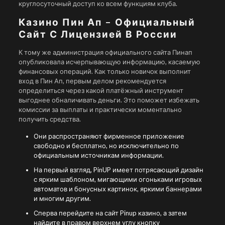
круглосуточный доступ ко всем функциям клуба.
Казино Пин Ап – Официальный
Сайт С Лицензией В России
К тому же администрация официального сайта Пинап
опубликовала исчерпывающую информацию, касаемую
финансовых операций. Как только новичок выполнит
вход в Пин Ап, первым делом рекомендуется
определиться через какой платёжный инструмент
выгоднее обналичивать деньги. Это поможет избежать
комиссии за выплаты и практически моментально
получить средства.
Они распространяют фирменное приложение
свободно и бесплатно, но исключительно по
официальным источникам информации.
На первый взгляд, PinUP имеет потрясающий дизайн
с ярким шаблоном, мигающими огоньками игровых
автоматов и бонусных картинок, яркими баннерами
и многим другим.
Сперва перейдите на сайт Pinup казино, а затем
найдите в правом верхнем углу кнопку