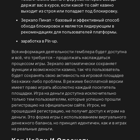
держат вас в курсе, если какой-то сайт казино
выходит из строя или попадает под блокировку.
Зеркало Пинап – базовый и эффективный способ
обхода блокировок и является лидирующим в
рекомендациях для пользователей платформы.
заработка в Pin-up.
Вся информация деятельности гемблера будет доступна
и всё, что требуется – продолжать наслаждаться
процессом игры. Зеркало автоматически сохраняет
функции и возможности казино, так что пользователь
будет сохранять свою активность на игровой площадке
без каких-либо проблем. В режиме бесплатной версии
имеет право играть абсолютно каждый посетитель
площадки. Игра на деньги доступна исключительно
только тем пользователям, которые успешно прошли
регистрацию на официальном сайте. Игрок, не
прошедший регистрацию, не получит доступ к играм на
деньги. Это форма игры с использованием виртуального
денежного баланса, но принцип идентичен, как и в играх
на реальные деньги.