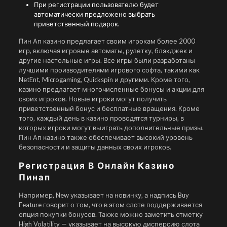
При регистрации пользователю будет
автоматически предложено выбрать
приветственный подарок.
Пин Ап казино предлагает своим игрокам более 2000
игр, включая игровые автоматы, рулетку, блэкджек и
другие настольные игры. Все игры были разработаны
лучшими производителями игрового софта, такими как
NetEnt, Microgaming, Quickspin и другими. Кроме того,
казино предлагает многочисленные бонусы и акции для
своих игроков. Новые игроки могут получить
приветственный бонус и бесплатные вращения. Кроме
того, каждый день в казино проводятся турниры, в
которых игроки могут выиграть дополнительные призы.
Пин Ап казино также обеспечивает высокий уровень
безопасности и защиты данных своих игроков.
Регистрация В Онлайн Казино
Пинап
Например, New указывает на новинку, а надпись Buy
Feature говорит о том, что в этом слоте поддерживается
опция покупки бонусов. Также можно заметить отметку
High Volatility — указывает на высокую дисперсию слота