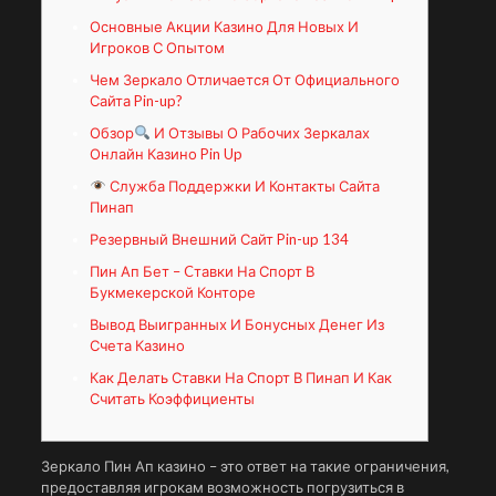
Основные Акции Казино Для Новых И
Игроков С Опытом
Чем Зеркало Отличается От Официального
Сайта Pin-up?
Обзор
И Отзывы О Рабочих Зеркалах
Онлайн Казино Pin Up
Служба Поддержки И Контакты Сайта
Пинап
Резервный Внешний Сайт Pin-up 134
Пин Ап Бет – Cтавки На Спорт В
Букмекерской Конторе
Вывод Выигранных И Бонусных Денег Из
Счета Казино
Как Делать Ставки На Спорт В Пинап И Как
Считать Коэффициенты
Зеркало Пин Ап казино – это ответ на такие ограничения,
предоставляя игрокам возможность погрузиться в