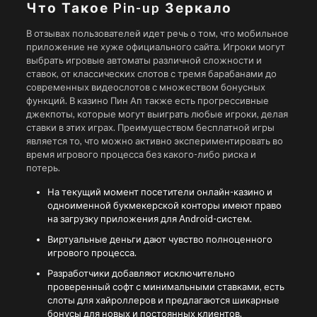
Что Такое Pin-up Зеркало
В отзывах пользователей идет речь о том, что мобильное
приложение не хуже официального сайта. Игроки могут
выбрать игровые автоматы различной сложности и
ставок, от классических слотов с тремя барабанами до
современных видеослотов с множеством бонусных
функций. В казино Пин Ап также есть прогрессивные
джекпоты, которые могут выиграть любые игроки, делая
ставки в этих играх. Преимуществом бесплатной игры
является то, что можно активно экспериментировать во
время игрового процесса без какого-либо риска и
потерь.
На текущий момент посетители онлайн-казино и
одноименной букмекерской конторы имеют право
на загрузку приложения для Android-систем.
Виртуальные деньги дают чувство полноценного
игрового процесса.
Разработчики добавляют исключительно
проверенный софт с минимальными ставками, есть
слоты для хайроллеров и предлагаются шикарные
бонусы для новых и постоянных клиентов.