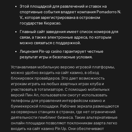
Этой площадкой для развлечений и ставок на
спортивные события владеет компания Pomadorro N.
V., которая зарегистрирована в островном
государстве Кюрасао.
Главный сайт заведения имеет список номеров для
связи, а также электронные адреса, по которым
можно связаться с поддержкой.
Лицензия Pin-up casino гарантирует честные
результат игры и безопасные условия.
Устанавливая мобильную версию игровой платформы,
можно удобно входить на сайт казино, в обход
блокировок провайдеров. Это дает возможность
игрокам играть на любых азартных играх клуба и
участвовать в тотализаторе. С помощью мобильных
версий Пин Ап, пользователи смогут использовать
телефоны для управления интерфейсом казино и
букмекерской площадки. Рабочие зеркала размещаются
на серверных станциях в странах, где нет ограничений
деятельности гемблинг бизнеса. Такие альтернативные
онлайн площадки позволяют поклонникам азарта легко
входить на сайт казино Pin Up. Они обеспечивают