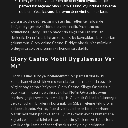
Hem yeni başlayanlar hem de deneyimli oyuncular için
perfect bir seçenek olan Glory Casino, oyunculara heyecan
dolu empieza kazançlı bir oyun deneyimi sunmaktadır.
Durum böyle değilse, bir müşteri hizmetleri temsilcisiyle
iletişime geçmeniz şiddetle tavsiye edilir. Yazımızın bu
bölümünde Glory Casino hakkında sıkça sorulan soruları
derledik. Daha fazla bilgi arıyorsanız, bu kaynaklara bakmaktan
çekinmeyin. Glory online Casino Türkiye olarak, size mümkün
olduğunca çok bilgi sunmaya kendimizi adadık.
Glory Casino Mobil Uygulaması Var
Mı?
Glory Casino Türkiye incelememizin bir parçası olarak, bu
kumarhaneyi destekleyen oyun platformları hakkında bazı ek
bilgiler paylaşmak istiyoruz. Glory Casino, Slingo Originals’ın
özel yazılımı üzerinde çalışır. SkillOnNet’in GVG anlık oyun
markası çeşitli seçeneklere sahiptir. Güvenlik önlemleri alınmıştır
ve oyuncuların bilgilerini korumak için SSL şifreleme teknolojisi
kullanmaktadır. Ayrıca, lisanslı ve düzenlenen bir kumarhane
olarak adil oyun politikalarına uyulmaktadır. Ayrıca kumarhane,
kişisel ve finansal bilgileri korumak için şifreleme ve iki faktörlü
kimlik doğrulama de?erlendirmek suretiyle oyuncularının