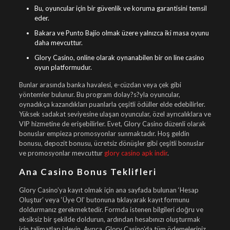
Bu, oyuncular için bir güvenlik ve koruma garantisini temsil
eder.
Bakara ve Punto Bajío olmak üzere yalnızca iki masa oyunu
daha mevcuttur.
Glory Casino, online olarak oynanabilen bir on line casino
oyun platformudur.
Bunlar arasında banka havalesi, e-cüzdan veya çek gibi
yöntemler bulunur. Bu program dolay?s?yla oyuncular,
oynadıkça kazandıkları puanlarla çeşitli ödüller elde edebilirler.
Yüksek sadakat seviyesine ulaşan oyuncular, özel ayrıcalıklara ve
VIP hizmetine de erişebilirler. Evet, Glory Casino düzenli olarak
bonuslar empieza promosyonlar sunmaktadır. Hoş geldin
bonusu, depozit bonusu, ücretsiz dönüşler gibi çeşitli bonuslar
ve promosyonlar mevcuttur
glory casino apk indir
.
Ana Casino Bonus Teklifleri
Glory Casino’ya kayıt olmak için ana sayfada bulunan ‘Hesap
Oluştur’ veya ‘Üye Ol’ butonuna tıklayarak kayıt formunu
doldurmanız gerekmektedir. Formda istenen bilgileri doğru ve
eksiksiz bir şekilde doldurun, ardından hesabınızı oluşturmak
için talimatları izleyin. Ayrıca, Glory Casino’da tüm ödemeleriniz