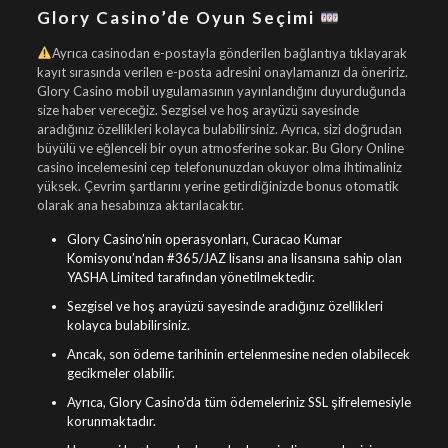
Glory Casino’de Oyun Seçimi
Ayrıca casinodan e-postayla gönderilen bağlantıya tıklayarak
kayıt sırasında verilen e-posta adresini onaylamanızı da öneririz.
Glory Casino mobil uygulamasının yayınlandığını duyurduğunda
size haber vereceğiz. Sezgisel ve hoş arayüzü sayesinde
aradığınız özellikleri kolayca bulabilirsiniz. Ayrıca, sizi doğrudan
büyülü ve eğlenceli bir oyun atmosferine sokar. Bu Glory Online
casino incelemesini cep telefonunuzdan okuyor olma ihtimaliniz
yüksek. Çevrim şartlarını yerine getirdiğinizde bonus otomatik
olarak ana hesabınıza aktarılacaktır.
Glory Casino’nin operasyonları, Curacao Kumar
Komisyonu’ndan #365/JAZ lisansı ana lisansına sahip olan
YASHA Limited tarafından yönetilmektedir.
Sezgisel ve hoş arayüzü sayesinde aradığınız özellikleri
kolayca bulabilirsiniz.
Ancak, son ödeme tarihinin ertelenmesine neden olabilecek
gecikmeler olabilir.
Ayrıca, Glory Casino’da tüm ödemeleriniz SSL şifrelemesiyle
korunmaktadır.