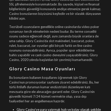
SSL şifrelemesiyle korunmaktadır. Bu sayede, kişisel ve finansal
bilgilerinizin güvenliği konusunda endişe etmenize gerek kalmaz.
Casino bonuslarının büyüsünü keşfedin ve bir olasılık dünyasının
kilidini açın.
Tecrübeli oyuncuların genellikle online casinolarda video poker
oynamayı tercih etmelerinin nedeni budur. Bu terme conseillé
oyunu sadece eğlenceli değil, aynı zamanda büyük oranlara de
uma sahip. Glory Casino’da slot makineleri, baccarat, poker,
rulet, baccarat, zar oyunları gibi birçok farklı on line casino
oyununu oynayabilirsiniz. Ayrıca, popüler spor etkinliklerine
bahis yapabilir ve canlı casino deneyimi yaşayabilirsiniz. Glory
Casino, 2020 yılında başlatılan bir çevrimiçi kumarhanedir.
Glory Casino Masa Oyunları
Bu bonusların kullanım koşullarını öğrenmek için Glory
Casino’nun promosyonlar sayfasını ziyaret edebilirsiniz. Bu, her
türlü ihtilaflı durumun kumar endüstrisini düzenleyen katı
mevzuata göre ele alınacağını garanti eder. Glory Casino’nin
güvenlik hizmeti 7/24 hizmet vermekte olup, yasa dışı
faaliyetleri her an engellemeye hazırdır.
Glory Casino’ye para yatırmak hızlı ve kolay olacak şekilde