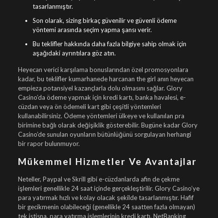
tasarlanmıştır.
Son olarak, sizing birkaç güvenilir ve güvenli ödeme
yöntemi arasında seçim yapma şansı verir.
Bu teklifler hakkında daha fazla bilgiye sahip olmak için
aşağıdaki ayrıntılara göz atın.
Heyecan verici karşılama bonuslarından özel promosyonlara
kadar, bu teklifler kumarhanede harcanan the girl anın heyecan
empieza potansiyel kazançlarla dolu olmasını sağlar. Glory
Casino’da ödeme yapmak için kredi kartı, banka havalesi, e-
cüzdan veya ön ödemeli kart gibi çeşitli yöntemleri
kullanabilirsiniz. Ödeme yöntemleri ülkeye ve kullanılan pra
birimine bağlı olarak değişiklik gösterebilir. Bugüne kadar Glory
Casino’de sunulan oyunların bütünlüğünü sorgulayan herhangi
bir rapor bulunmuyor.
Mükemmel Hizmetler Ve Avantajlar
Neteller, Paypal ve Skrill gibi e-cüzdanlarda afin de çekme
işlemleri genellikle 24 saat içinde gerçekleştirilir. Glory Casino’ye
para yatırmak hızlı ve kolay olacak şekilde tasarlanmıştır. Hafif
bir gecikmenin olabileceği (genellikle 24 saatten fazla olmayan)
tek istisna, para yatırma işlemlerinin kredi kartı, NetBanking