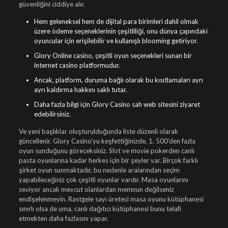
güvenliğini ciddiye alır.
Hem geleneksel hem de dijital para birimleri dahil olmak
üzere ödeme seçeneklerinin çeşitliliği, onu dünya çapındaki
oyuncular için erişilebilir ve kullanışlı blooming getiriyor.
Glory Online casino, çeşitli oyun seçenekleri sunan bir
internet casino platformudur.
Ancak, platform, duruma bağlı olarak bu kısıtlamaları ayrı
ayrı kaldırma hakkını saklı tutar.
Daha fazla bilgi için Glory Casino sah web sitesini ziyaret
edebilirsiniz.
Ve yeni başlıklar oluşturulduğunda liste düzenli olarak
güncellenir. Glory Casino’yu keşfettiğinizde, 1. 500’den fazla
oyun sunduğunu göreceksiniz. Slot ve movie pokerden canlı
pasta oyunlarına kadar herkes için bir şeyler var. Birçok farklı
şirket oyun sunmaktadır, bu nedenle aralarından seçim
yapabileceğiniz çok çeşitli oyunlar vardır. Masa oyunlarını
seviyor ancak mevcut olanlardan memnun değilseniz
endişelenmeyin. Rastgele sayı üreteci masa oyunu kütüphanesi
sınırlı olsa de uma, canlı dağıtıcı kütüphanesi bunu telafi
etmekten daha fazlasını yapar.