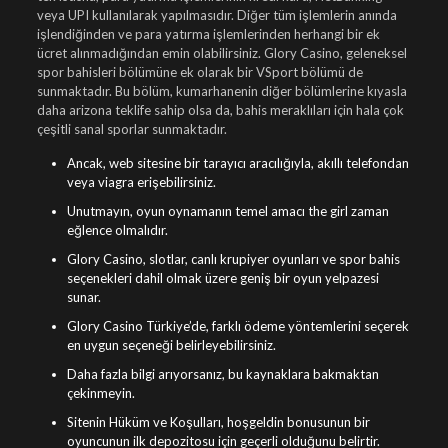
veya UPI kullanılarak yapılmasıdır. Diğer tüm işlemlerin anında
işlendiğinden ve para yatırma işlemlerinden herhangi bir ek
ücret alınmadığından emin olabilirsiniz. Glory Casino, geleneksel
spor bahisleri bölümüne ek olarak bir VSport bölümü de
sunmaktadır. Bu bölüm, kumarhanenin diğer bölümlerine kıyasla
daha arizona teklife sahip olsa da, bahis meraklıları için hala çok
çeşitli sanal sporlar sunmaktadır.
Ancak, web sitesine bir tarayıcı aracılığıyla, akıllı telefondan
veya viagra erişebilirsiniz.
Unutmayın, oyun oynamanın temel amacı the girl zaman
eğlence olmalıdır.
Glory Casino, slotlar, canlı krupiyer oyunları ve spor bahis
seçenekleri dahil olmak üzere geniş bir oyun yelpazesi
sunar.
Glory Casino Türkiye’de, farklı ödeme yöntemlerini seçerek
en uygun seçeneği belirleyebilirsiniz.
Daha fazla bilgi arıyorsanız, bu kaynaklara bakmaktan
çekinmeyin.
Sitenin Hüküm ve Koşulları, hoşgeldin bonusunun bir
oyuncunun ilk depozitosu için geçerli olduğunu belirtir.