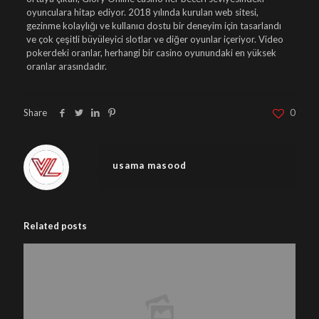
oyunculara hitap ediyor. 2018 yılında kurulan web sitesi,
gezinme kolaylığı ve kullanıcı dostu bir deneyim için tasarlandı
ve çok çeşitli büyüleyici slotlar ve diğer oyunlar içeriyor. Video
pokerdeki oranlar, herhangi bir casino oyunundaki en yüksek
oranlar arasındadır.
Share
0
usama masood
Related posts