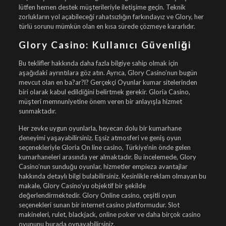
lütfen hemen destek müşterileriyle iletişime geçin. Teknik
zorlukların yol açabileceği rahatsızlığın farkındayız ve Glory, her
türlü sorunu mümkün olan en kısa sürede çözmeye kararlıdır.
Glory Casino: Kullanıcı Güvenliği
Bu teklifler hakkında daha fazla bilgiye sahip olmak için
aşağıdaki ayrıntılara göz atın. Ayrıca, Glory Casino’nun bugün
mevcut olan en ba?ar?l? Gerçekçi Oyunlar kumar sitelerinden
biri olarak kabul edildiğini belirtmek gerekir. Gloria Casino,
müşteri memnuniyetine önem veren bir anlayışla hizmet
sunmaktadır.
Her zevke uygun oyunlarla, heyecan dolu bir kumarhane
deneyimi yaşayabilirsiniz. Eşsiz atmosferi ve geniş oyun
seçenekleriyle Gloria On line casino, Türkiye’nin önde gelen
kumarhaneleri arasında yer almaktadır. Bu incelemede, Glory
Casino’nun sunduğu oyunlar, hizmetler empieza avantajlar
hakkında detaylı bilgi bulabilirsiniz. Kesinlikle reklam olmayan bu
makale, Glory Casino’yu objektif bir şekilde
değerlendirmektedir. Glory Online casino, çeşitli oyun
seçenekleri sunan bir internet casino platformudur. Slot
makineleri, rulet, blackjack, online poker ve daha birçok casino
oyununu burada oynayabilirsiniz.