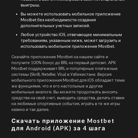
выигрыш.
Вы можете использовать мобильное приложение
Mostbet без необходимости создания
дополнительных учетных записей.
Любое устройство iOS, отвечающее минимальным
требованиям, указанным ниже, может загрузить и
использовать мобильное приложение Mostbet.
Скачайте приложение Mostbet на нашем сайте и
получите 100% бонус до BRL на первый депозит. APK
Mostbet поддерживает BRL и популярные платежные
системы (Skrill, Neteller, Visa) в Узбекистане. Версия
мобильного приложения Mostbet для iOS обладает теми
же функциями, что и его настольные и другие
мобильные аналоги. Вы можете продолжать вносить
средства на свой счет, выводить средства, делать ставки
на любимые спортивные события, играть в те же игры
казино и так далее.
Скачать приложение Mostbet
для Android (APK) за 4 шага