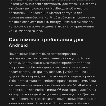
на официальном сайте платформы для ставок. Да, это так
– мобильные приложения Mostbet для iOS и Android
бесплатны – Приложение Mostbet доступно для
использования бесплатно. Чтобы обновить приложение
Mostbet, следуйте полным инструкциям в этом обзоре,
но, по сути, вы можете сделать это внутри приложения
или скачав все заново.
Системные требования для
Android
Приложение Mostbet было протестировано и
функционирует на перечисленных ниже устройствах
Android. Спортивная книга Mostbet предлагает более
спортивных событий в день, включая матчи по таким
видам спорта, как крикет, кабадди, футбол, теннис и
другие. Ниже приведен список опций, которые игроки из
Узбекистана считают наиболее привлекательными. Если
вы решите использовать мобильный сайт Mostbet вместо
приложения для Android и/или iOS или версии для ПК, вы
не упустите ни одной акции или преимущества. Для тех,
кто предпочитает не скачивать приложение Mostbet, оно
является отличной заменой. Пользовательский опыт