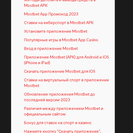
Mostbet APK
Mostbet App Промокод 2023
Ставки на киберспорт в Mostbet APK
Установите приложение Mostbet
Популярные игры в Mostbet App Casino
Вход в приложение Mostbet
Приложение Mostbet (APK) для Android и iOS
(iPhone и iPad)
Скачать приложение Mostbet для iOS
Ставки на виртуальный спорт в приложении
Mostbet
Обновление приложения Mostbet до
последней версии 2023
Различия между приложением Mostbet и
официальным сайтом
Бонус для ставок на спорт и казино
Нажмите кнопку “Скачать приложение”.