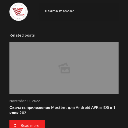
usama masood
Related posts
November 11, 2022
Скачать приложение Mostbet для Android APK и iOS в 1
клик 202
Read more