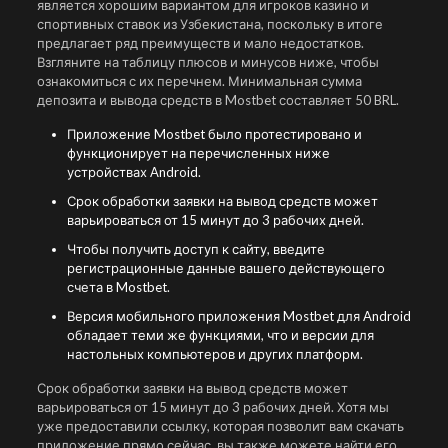
является хорошим вариантом для игроков казино и
спортивных ставок из Узбекистана, поскольку в итоге
предлагает ряд преимуществ и мало недостатков.
Взгляните на таблицу плюсов и минусов ниже, чтобы
ознакомиться с их перечнем. Минимальная сумма
депозита и вывода средств в Mostbet составляет 50 BRL.
Приложение Mostbet было протестировано и
функционирует на перечисленных ниже
устройствах Android.
Срок обработки заявки на вывод средств может
варьироваться от 15 минут до 3 рабочих дней.
Чтобы получить доступ к сайту, введите
регистрационные данные вашего действующего
счета в Mostbet.
Версия мобильного приложения Mostbet для Android
обладает теми же функциями, что и версии для
настольных компьютеров и других платформ.
Срок обработки заявки на вывод средств может
варьироваться от 15 минут до 3 рабочих дней. Хотя мы
уже предоставили ссылку, которая позволит вам скачать
приложение прямо сейчас, вы также можете найти его