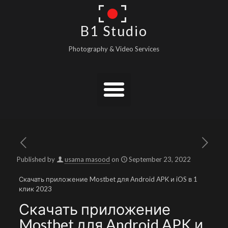
B1 Studio
Photography & Video Services
Published by
usama masood
on
September 23, 2022
Скачать приложение Mostbet для Android APK и iOS в 1
клик 2023
Скачать приложение
Mostbet для Android APK и