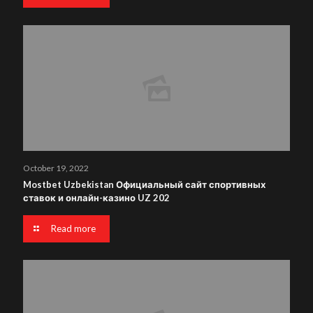
October 19, 2022
Mostbet Uzbekistan Официальный сайт спортивных
ставок и онлайн-казино UZ 202
Read more