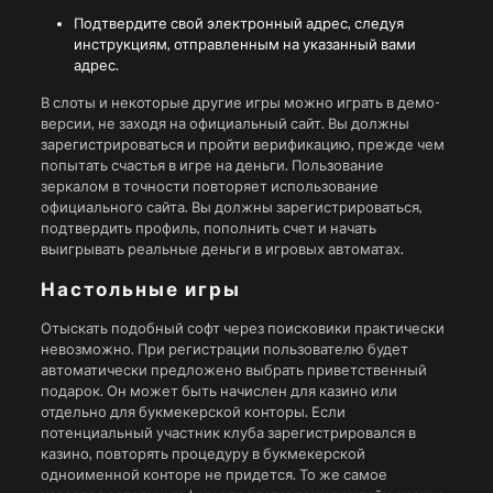
Подтвердите свой электронный адрес, следуя
инструкциям, отправленным на указанный вами
адрес.
В слоты и некоторые другие игры можно играть в демо-
версии, не заходя на официальный сайт. Вы должны
зарегистрироваться и пройти верификацию, прежде чем
попытать счастья в игре на деньги. Пользование
зеркалом в точности повторяет использование
официального сайта. Вы должны зарегистрироваться,
подтвердить профиль, пополнить счет и начать
выигрывать реальные деньги в игровых автоматах.
Настольные игры
Отыскать подобный софт через поисковики практически
невозможно. При регистрации пользователю будет
автоматически предложено выбрать приветственный
подарок. Он может быть начислен для казино или
отдельно для букмекерской конторы. Если
потенциальный участник клуба зарегистрировался в
казино, повторять процедуру в букмекерской
одноименной конторе не придется. То же самое