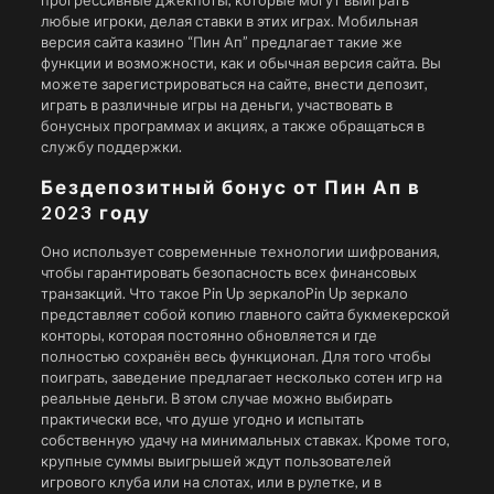
прогрессивные джекпоты, которые могут выиграть
любые игроки, делая ставки в этих играх. Мобильная
версия сайта казино “Пин Ап” предлагает такие же
функции и возможности, как и обычная версия сайта. Вы
можете зарегистрироваться на сайте, внести депозит,
играть в различные игры на деньги, участвовать в
бонусных программах и акциях, а также обращаться в
службу поддержки.
Бездепозитный бонус от Пин Ап в
2023 году
Оно использует современные технологии шифрования,
чтобы гарантировать безопасность всех финансовых
транзакций. Что такое Pin Up зеркалоPin Up зеркало
представляет собой копию главного сайта букмекерской
конторы, которая постоянно обновляется и где
полностью сохранён весь функционал. Для того чтобы
поиграть, заведение предлагает несколько сотен игр на
реальные деньги. В этом случае можно выбирать
практически все, что душе угодно и испытать
собственную удачу на минимальных ставках. Кроме того,
крупные суммы выигрышей ждут пользователей
игрового клуба или на слотах, или в рулетке, и в