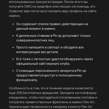
использованных при регистрации. После этого вы
получите СМС на смартфон или письмо на помощь, это
позволит вам легко восстановить ваш профиль на сайте
казино.
Он содержит список правил, действующих на
данный момент в казино.
К денежным ставкам в Pin up допускают только
совершеннолетних лиц.
Просто напишите в саппорт и обсудите все
интересующие вас детали.
Его тоже с легкостью удастся обнаружить через
официальный сайт/зеркало клуба.
С помощью персонального аккаунта в Pin-up
предоставляется доступ к полноценному
функционалу.
Особенность в том, что в течение недели начислится
ещё 200 бесплатных вращений. Заходите на платформу
ежедневно, чтобы насладиться популярными слотами и
потратить приветственные фриспины в казино Пин Ап.
Зеркала дают возможность каждому клиенту Пин Ап