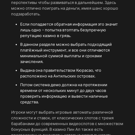
перспективы чтобы развиваться в дальнейшем. Здесь
можно отлично поиграть на деньги, имея шанс хорошо
подзаработать.
Если попадается обратная информация это значит
лишь одно – попытка втоптать безупречную
репутацию казино в грязь.
В данном разделе можно выбрать подходящий
платёжный инструмент, и все они отличаются
минимальной суммой выплаты и сроками
зачисления.
Выдана она правительством Кюрасао, что
расположено на Антильских островах.
Потом система демо должна на протяжении
времени от нескольких минут до двух часов
проверить информацию и вывести наличные
средства.
Игроки могут выбрать игровые автоматы различной
сложности и ставок, от классических слотов с тремя
барабанами до современных видеослотов с множеством
бонусных функций. В казино Пин Ап также есть