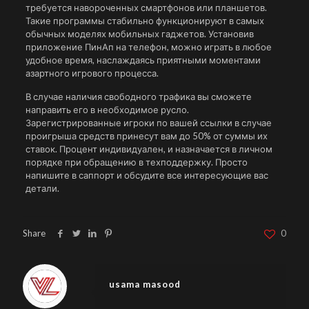
требуется навороченных смартфонов или планшетов.
Такие программы стабильно функционируют в самых
обычных моделях мобильных гаджетов. Установив
приложение ПинАп на телефон, можно играть в любое
удобное время, наслаждаясь приятными моментами
азартного игрового процесса.
В случае наличия свободного трафика вы сможете
направить его в необходимое русло.
Зарегистрированные игроки по вашей ссылки в случае
проигрыша средств принесут вам до 50% от суммы их
ставок. Процент индивидуален, и назначается в личном
порядке при обращению в техподдержку. Просто
напишите в саппорт и обсудите все интересующие вас
детали.
Share
0
usama masood