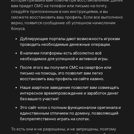
которая призвана вам помочь при восстановлении. Далее
вам придет СМС на телефон или письмо на почту,
следуйте приложенным в них инструкциями, и вы
сможете восстановить ваш профиль. Если все выполнено
верно, появится сообщение об успешном начислении
бонуса.
Дублирующие порталы дают возможность игрокам
проводить необходимые денежные операции.
В наличии платформы есть абсолютно всё
необходимое для успешной и активной игры.
После этого вы получите СМС на смартфон или
письмо на помощь, это позволит вам легко
восстановить ваш профиль на сайте казино.
Наше азартное заведение позволит вам совмещать
интересное времяпровождение и заработок денег
без вашего участия!
Это сайт-клон с полным функционалом оригинала и
единственным отличием по домену, позволяющий
беспрепятственно играть на слотах.
То есть они и не разрешены, и не запрещены, поэтому