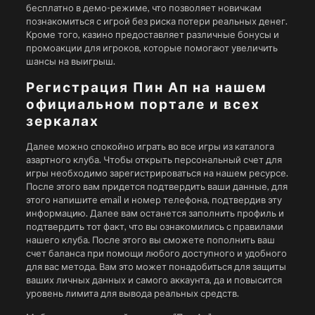
бесплатно в демо-режиме, что позволяет новичкам
познакомиться с игрой без риска потери реальных денег.
Кроме того, казино предоставляет различные бонусы и
промоакции для игроков, которые помогают увеличить
шансы на выигрыш.
Регистрация Пин Ап на нашем
официальном портале и всех
зеркалах
Далее можно спокойно играть во все игры из каталога
азартного клуба. Чтобы открыть персональный счет для
игры необходимо зарегистрироваться на нашем ресурсе.
После этого вам придется подтвердить ваши данные, для
этого напишите email и номер телефона, подтвердив эту
информацию. Далее вам останется заполнить профиль и
подтвердить тот факт, что вы ознакомились с правилами
нашего клуба. После этого вы сможете пополнить ваш
счет баланса при помощи любого доступного и удобного
для вас метода. Вам это может понадобиться для защиты
ваших личных данных и самого аккаунта, да и повысится
уровень лимита для вывода реальных средств.