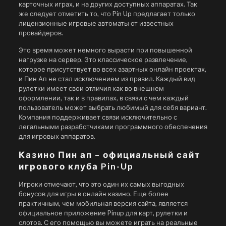
карточных играх, и на других доступных аппаратах. Так
же следует отметить то, что Pin Up предлагает только
лицензионные игровые автоматы от известных
провайдеров.
Это время может немного вырасти при повышенной
нагрузке на сервер. Это классическое развлечение,
которое присутствует во всех азартных онлайн проектах,
и Пин Ап не стал исключением из правил. Каждый вид
рулетки имеет свои отличия как во внешнем
оформлении, так и в правилах, в связи с чем каждый
пользователь может выбрать любимый для себя вариант.
Компания поддерживает связи исключительно с
легальными разработчиками программного обеспечения
для игровых аппаратов.
Казино Пин ап – официальный сайт
игрового клуба Pin-Up
Игроки отмечают, что это один их самых выгодных
бонусов для игры в онлайн казино. Еще более
практичным, чем мобильная версия сайта, является
официальное приложение Pinup для карт, рулетки и
слотов. С его помощью вы можете играть на реальные