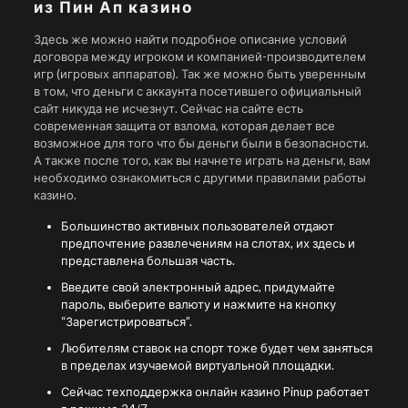
из Пин Ап казино
Здесь же можно найти подробное описание условий
договора между игроком и компанией-производителем
игр (игровых аппаратов). Так же можно быть уверенным
в том, что деньги с аккаунта посетившего официальный
сайт никуда не исчезнут. Сейчас на сайте есть
современная защита от взлома, которая делает все
возможное для того что бы деньги были в безопасности.
А также после того, как вы начнете играть на деньги, вам
необходимо ознакомиться с другими правилами работы
казино.
Большинство активных пользователей отдают
предпочтение развлечениям на слотах, их здесь и
представлена большая часть.
Введите свой электронный адрес, придумайте
пароль, выберите валюту и нажмите на кнопку
“Зарегистрироваться”.
Любителям ставок на спорт тоже будет чем заняться
в пределах изучаемой виртуальной площадки.
Сейчас техподдержка онлайн казино Pinup работает