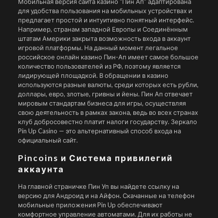
Мобильная версия сайта казино “Пин Ап” адаптирована
для удобства пользования на мобильных устройствах и
предлагает простой и интуитивно понятный интерфейс.
Например, странам западной Европы и Соединённым
штатам Америки закрыта возможность входа в аккаунт
игровой платформы. На данный момент легальное
российское онлайн казино Пин-Ап имеет самое большое
количество пользователей из РФ, поэтому является
лидирующей площадкой. В обращении в казино
используются разные валюты, среди которых есть рубли,
доллары, евро, злотые, гривны и йены. Пин Ап отвечает
мировым стандартам бизнеса для игры, осуществляя
свою деятельность в рамках закона, ведь во всех странах
клуб добросовестно платит налоги государству. Зеркало
Pin Up Casino — это альтернативный способ входа на
официальный сайт.
Pincoins и Система привилегий
аккаунта
На главной страничке Пин Уп вы найдете ссылку на
версию для Андроид и на Айфон. Скачанные на телефон
мобильные приложения Pin Up обеспечивают
комфортное управление автоматами. Для их работы не