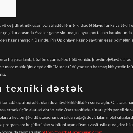
 çeşidli etmək üçün öz istifadəçilərinə iki diqqətəlayiq funksiya təklif e
ər çeşidlər arasında Aviator game slot maşını oyun portalının kataloqunda ö
n hazırlanmışdır. Əslində, Pin Up onlayn kazino saytının əsas bölmələri
tıq yararlanıb, bəziləri üçün isə bu hələ yenidir. [newline]Əlavə olaraq ç
iz mərc məbləğini qeyd edib “Mərc et” düyməsinə basmaq kifayətdir. M
niz.
 texniki dəstək
küncdə üç üfüqi xətt olan düyməyə kliklədikdən sonra açılır. O, stasionar
darə etmək üçün alətləri ehtiva edir. Əsas səhifədə sürətli giriş paneli də
 olaraq heç bir şəkildə stasionar portaldan aşağı deyil, lakin mobil cihazla
əki proqramlara keçidləri olan səhifəni açan düymə vasitəsilə quraşdıra bil
pp Store-da tapmaq olar
https://mostbet-azerbaijan2.com
.