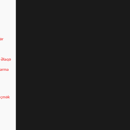
ər
 Əlaqə
xarma
eçmək