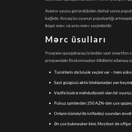
Aviator oyunu göründükdən dərhal sonra populyarlıq
bağlıdır. Ancaq bu oyunun populyarlığı artmaqda 
ikiqat mərc və avto mərc seçimləridir.
Mərc üsulları
Proqramı quraşdıraraq istənilən vaxt smartfon v
proqramdakı Roskomnadzor kilidlərini atlamaq üçü
Turnirlərin də böyük seçimi var – həm yüksək
Sayt güzgüsü aktiv bloklamadan yan keçməy
Vəzifə büdcə məhdudiyyəti olan bir oyunçu
Pulsuz spinlərdən 250 AZN-dən çox qazana 
Onların köməyi ilə istifadəçi oyundan əvvəl
Ən çox bukmeyker kimi, Mostbet də offşor z