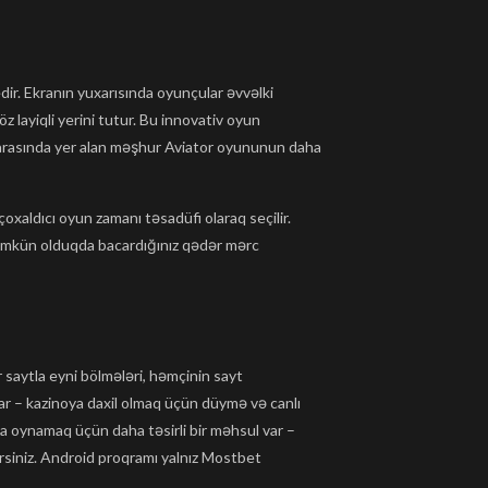
dir. Ekranın yuxarısında oyunçular əvvəlki
z layiqli yerini tutur. Bu innovativ oyun
 arasında yer alan məşhur Aviator oyununun daha
oxaldıcı oyun zamanı təsadüfi olaraq seçilir.
ümkün olduqda bacardığınız qədər mərc
 saytla eyni bölmələri, həmçinin sayt
 var – kazinoya daxil olmaq üçün düymə və canlı
rda oynamaq üçün daha təsirli bir məhsul var –
ərsiniz. Android proqramı yalnız Mostbet