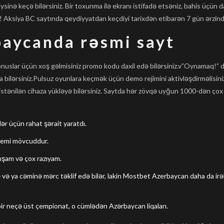
ysinə keçə bilərsiniz. Bir toxunma ilə ekranı istifadə etsəniz, bahis üçün
! Aksiya BC saytında qeydiyyatdan keçdiyi tarixdən etibarən 7 gün ərzində 
aycanda rəsmi sayt
bonuslar üçün xoş gəlmisiniz promo kodu daxil edə bilərsiniz.v”Oynamaq!
a bilərsiniz.Pulsuz oyunlara keçmək üçün demo rejimini aktivləşdirməlisiniz
tənilən cihaza yükləyə bilərsiniz. Saytda hər zövqə uyğun 1000-dən çox müx
r üçün rahat şərait yaratdı.
temi mövcuddur.
ışam və çox razıyam.
ə ya cəminə mərc təklif edə bilər, lakin Mostbet Azerbaycan daha da irəli 
bir neçə üst çempionat, o cümlədən Azərbaycan liqaları.