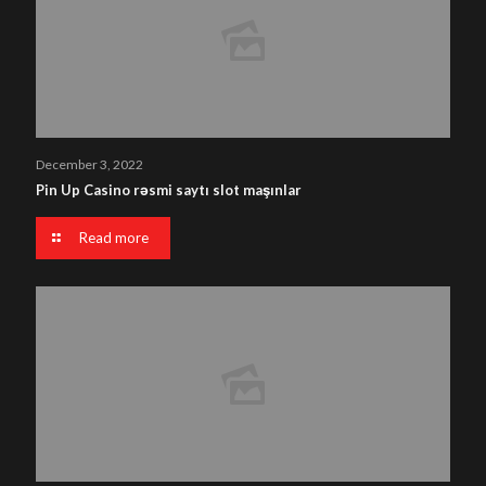
December 3, 2022
Pin Up Casino rəsmi saytı slot maşınlar
Read more