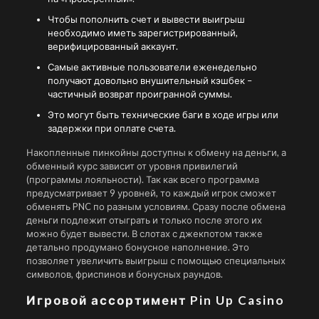
Чтобы пополнить счет и вывести выигрыш
необходимо иметь зарегистрированный,
верифицированный аккаунт.
Самые активные пользователи еженедельно
получают довольно внушительный кэшбек –
частичный возврат проигранной суммы.
Это могут быть технические баги в ходе игры или
задержки при оплате счета.
Накопленные пинкойны доступны к обмену на деньги, а
обменный курс зависит от уровня привилегий
(программы лояльности). Так как всего программа
предусматривает 9 уровней, то каждый игрок сможет
обменять PNC по разным условиям. Сразу после обмена
деньги подлежит отыграть и только после этого их
можно будет вывести. В слотах с джекпотом также
детально продумано бонусное наполнение. Это
позволяет увеличить выигрыш с помощью специальных
символов, фриспинов и бонусных раундов.
Игровой ассортимент Pin Up Casino