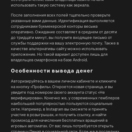
использовать такую систему как зеркала.
После заполнения всех полей тщательно проверьте
указанные вами данные. Идентификация выполняется
сотрудниками букмекерской конторы весьма
оперативно. Ожидание составляет в среднем от десяти
до тридцати минут, вы получите входящее письмо от
службы поддержки на вашу электронную почту. Также в
качестве альтернативы сайту можно использовать
приложение. Но такой вариант доступен лишь для
владельцев смартфонов на базе Android.
Особенности вывода денег
Авторизируйтесь в вашем личном кабинете и кликните
на кнопку «Профиль». Откроется новая страница, и вы
увидите под номером своего аккаунта статус «Не
верифицирован». Конечно же, у современных гемблеров
наибольшей популярностью пользуются социальные
сети. Например, в Instagram вы сможете и принять
участие в розыгрышах, и получить ссылку, и найти
промокод для начисления бесплатных вращений в
игровых автоматах. От вас лишь потребуется открыть
страницу Пинап в социальной сети. Если же в последних