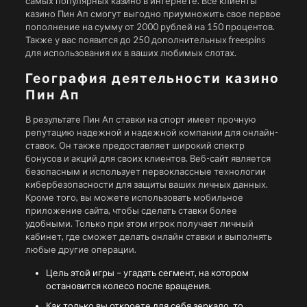
самых популярных казино в интернете. Все клиенты
казино Пин Ап смогут выгодно приумножить свое первое
пополнение на сумму от 2000 рублей на 150 процентов.
Также у вас появится до 250 дополнительных freespins
для использования их в ваших любимых слотах.
География деятельности казино
Пин Ап
В результате Пин Ап ставки на спорт имеет прочную
репутацию надежной и надежной компании для онлайн-
ставок. Он также предоставляет широкий спектр
бонусов и акций для своих клиентов. Веб-сайт является
безопасным и использует первоклассные технологии
кибербезопасности для защиты ваших личных данных.
Кроме того, вы можете использовать мобильное
приложение сайта, чтобы сделать ставки более
удобными. Только при этом игрок получает личный
кабинет, где сможет делать онлайн ставки и выполнять
любые другие операции.
Цель этой игры – угадать сегмент, на котором
остановится колесо после вращения.
Как только вы откроете для себя зеркало, то