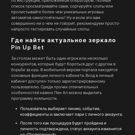
по инструкции, приложенной оператором. Полный
список просматривайте сами, сортируйте слоты или
пролистывайте более чем уникальных игровых
автоматов самостоятельно! Ну а если это вам
совершенно ни о чем не говорит, рекомендуем просто-
напросто тестировать случайные слоты.
Где найти актуальное зеркало
Pin Up Bet
За столом может быть один игрок или несколько
конкурентов, которые будут бороться друг с другом в
борьбе за куш. В мобильной версии портала находятся
основные функции личного кабинета. Вход в личный
кабинет доступен только зарегистрированному
пользователю. Среди прочих отличительных
особенностей казино Пин Ап можно выделить
программу лояльности.
Пользователь выбирает линию, событие,
коэффициенты и заключает пари с личного аккаунта.
После того как процедура будет пройдена и
личность подтверждена, статус аккаунта изменится
на «Проверенный».