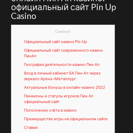
официальный сайт Pin Up
Casino
Content
Официальный сайт казино Pin-Up
Официальный сайт современного казино
ПинАп
География деятельности казино Пин Ап
Вход в личный кабинет БК Пин Ап через
зеркало Арена «Металлург
Актуальные бонусы в онлайн-казино 2022
Пинкионы и статусы игроков Пин Ап
официальный сайт
Пополнение счёта в казино
Преимущество игры на официальном сайте
Ставки: