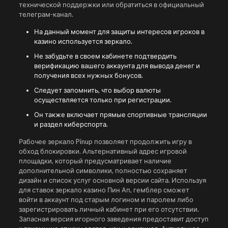
технической поддержки или обратиться в официальный
телеграм-канал.
На данный момент для защиты интересов игроков в
казино используется зеркало.
Не забудьте в своем кабинете подтвердить
верификацию вашего аккаунта для вывода денег и
получения всех нужных бонусов.
Следует запомнить, что выбор валюты
осуществляется только при регистрации.
Он также включает прямые спортивные трансляции
и раздел киберспорта.
Рабочее зеркало Pinup позволяет продолжить игру в
обход блокировки. Альтернативный адрес игровой
площадки, который предусматривает наличие
дополнительной символики, полностью сохраняет
дизайн и список услуг основной версии сайта. Используя
для ставок зеркало казино Пин Ап, гемблер сможет
войти в аккаунт под старым логином и паролем либо
зарегистрировать личный кабинет при его отсутствии.
Запасная версия игорного заведения предоставит доступ