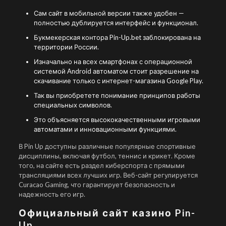
Сам сайт в мобильной версии также удобен —
полностью дублируется интерфейс и функционал.
Букмекерская контора Pin-Up.bet заблокирована на
территории России.
Изначально на всех смартфонах с операционной
системой Android автоматом стоит разрешение на
скачивание только с интернет-магазина Google Play.
Так вы приобретете понимание принципов работы
специальных символов.
Это объясняется высококачественными игровыми
автоматами и инновационными функциями.
В Pin Up доступны различные популярные спортивные
дисциплины, включая футбол, теннис и крикет. Кроме
того, на сайте есть раздел киберспорта с прямыми
трансляциями всех лучших игр. Веб-сайт регулируется
Curacao Gaming, что гарантирует безопасность и
надежность его игр.
Официальный сайт казино Pin-
Up