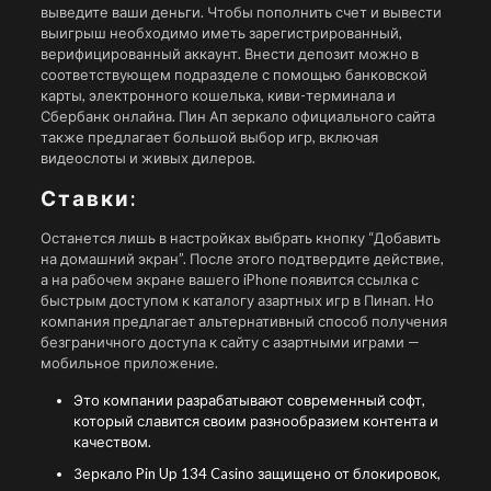
выведите ваши деньги. Чтобы пополнить счет и вывести
выигрыш необходимо иметь зарегистрированный,
верифицированный аккаунт. Внести депозит можно в
соответствующем подразделе с помощью банковской
карты, электронного кошелька, киви-терминала и
Сбербанк онлайна. Пин Ап зеркало официального сайта
также предлагает большой выбор игр, включая
видеослоты и живых дилеров.
Ставки:
Останется лишь в настройках выбрать кнопку “Добавить
на домашний экран”. После этого подтвердите действие,
а на рабочем экране вашего iPhone появится ссылка с
быстрым доступом к каталогу азартных игр в Пинап. Но
компания предлагает альтернативный способ получения
безграничного доступа к сайту с азартными играми —
мобильное приложение.
Это компании разрабатывают современный софт,
который славится своим разнообразием контента и
качеством.
Зеркало Pin Up 134 Casino защищено от блокировок,