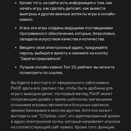
Кроме того, на сайте есть информация о том, как
начать игру, как сделать депозит, как вывести
выигрыш и другие важные аспекты игры в онлайн-
казино.
И все эти игры созданы ведущими поставщиками
программного обеспечения, которые, безусловно,
овладели искусством качества и количества.
Введите свой электронный адрес, придумайте
пароль, выберите валюту и нажмите на кнопку
“Зарегистрироваться”.
Лучшие онлайн казино Топ 10, рейтинг вы можете
посмотреть по ссылке.
Вы будете в восторге от официального сайта казино
PinUP, здесь все сделано так, чтобы быть удобным для
игры с выводом денег. На первый взгляд, PinUP имеет
потрясающий дизайн с ярким шаблоном, мигающими
огоньками игровых автоматов и бонусных картинок,
яркими баннерами и многим другим. Хотя оно может
выглядеть как “123pinup. com”, это адаптированный домен
и адрес электронной почты, который направляет игроков
на соответствующий сайт казино. Кроме того, функции