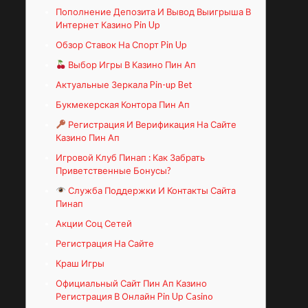
Пополнение Депозита И Вывод Выигрыша В
Интернет Казино Pin Up
Обзор Ставок На Спорт Pin Up
Выбор Игры В Казино Пин Ап
Актуальные Зеркала Pin-up Bet
Букмекерская Контора Пин Ап
Регистрация И Верификация На Сайте
Казино Пин Ап
Игровой Клуб Пинап : Как Забрать
Приветственные Бонусы?
Служба Поддержки И Контакты Сайта
Пинап
Акции Соц Сетей
Регистрация На Сайте
Краш Игры
Официальный Сайт Пин Ап Казино
Регистрация В Онлайн Pin Up Casino