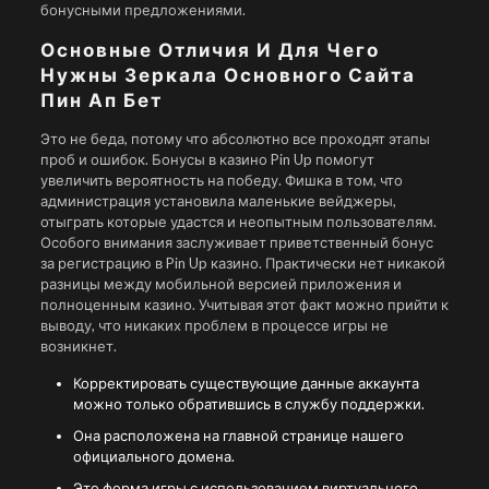
бонусными предложениями.
Основные Отличия И Для Чего
Нужны Зеркала Основного Сайта
Пин Ап Бет
Это не беда, потому что абсолютно все проходят этапы
проб и ошибок. Бонусы в казино Pin Up помогут
увеличить вероятность на победу. Фишка в том, что
администрация установила маленькие вейджеры,
отыграть которые удастся и неопытным пользователям.
Особого внимания заслуживает приветственный бонус
за регистрацию в Pin Up казино. Практически нет никакой
разницы между мобильной версией приложения и
полноценным казино. Учитывая этот факт можно прийти к
выводу, что никаких проблем в процессе игры не
возникнет.
Корректировать существующие данные аккаунта
можно только обратившись в службу поддержки.
Она расположена на главной странице нашего
официального домена.
Это форма игры с использованием виртуального