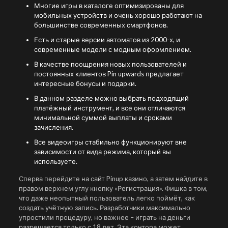
Многие игры в каталоге оптимизированы для
мобильных устройств и очень хорошо работают на
большинстве современных смартфонов.
Есть и старые версии автоматов из 2000-х, и
современные модели с модным оформлением.
В качестве поощрения новых пользователей и
постоянных клиентов Pin upwards предлагает
интересные бонусы и подарки.
В данном разделе можно выбрать подходящий
платёжный инструмент, и все они отличаются
минимальной суммой выплаты и сроками
зачисления.
Все видеоигры стабильно функционируют вне
зависимости от вида режима, который вы
используете.
Сперва перейдите на сайт Pinup казино, а затем найдите в
правом верхнем углу кнопку «Регистрация». Фишка в том,
что даже неопытный пользователь легко поймёт, как
создать учётную запись. Разработчики максимально
упростили процедуру, но важнее – играть на деньги
разрешается только с 18 лет. Эта контора может