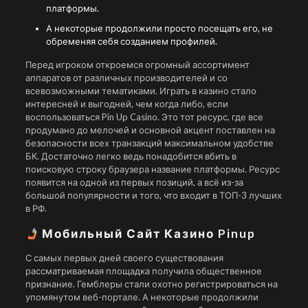
платформы.
А некоторые продолжили просто посещать его, не
обременяя себя созданием профилей.
Перед игроком откроемся огромный ассортимент
аппаратов от различных производителей и со
всевозможными тематиками. Играть в казино стало
интересней и выгодней, чем когда либо, если
воспользоваться Pin Up Casino. Это тот ресурс, где все
продумано до мелочей и основной акцент поставлен на
безопасности всех транзакций максимальном удобстве
БК. Достаточно легко ведь понадобится вбить в
поисковую строку браузера название платформы. Ресурс
появится на одной из первых позиций, а всё из-за
большой популярности и того, что входит в ТОП-3 лучших
в РФ.
Мобильный Сайт Казино Pinup
С самых первых дней своего существования
рассматриваемая площадка получила общественное
признание. Гемблеры стали охотно регистрироваться на
упомянутом веб-портале. А некоторые продолжили