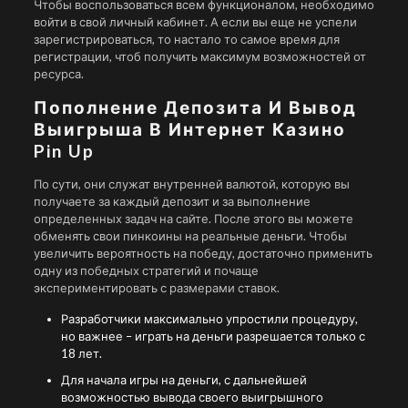
Чтобы воспользоваться всем функционалом, необходимо
войти в свой личный кабинет. А если вы еще не успели
зарегистрироваться, то настало то самое время для
регистрации, чтоб получить максимум возможностей от
ресурса.
Пополнение Депозита И Вывод
Выигрыша В Интернет Казино
Pin Up
По сути, они служат внутренней валютой, которую вы
получаете за каждый депозит и за выполнение
определенных задач на сайте. После этого вы можете
обменять свои пинкоины на реальные деньги. Чтобы
увеличить вероятность на победу, достаточно применить
одну из победных стратегий и почаще
экспериментировать с размерами ставок.
Разработчики максимально упростили процедуру,
но важнее – играть на деньги разрешается только с
18 лет.
Для начала игры на деньги, с дальнейшей
возможностью вывода своего выигрышного