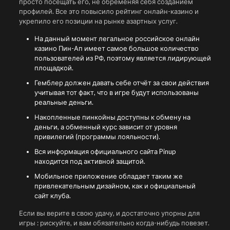
просто посещать его, не обременяя себя созданием
профилей. Все это повысило рейтинг онлайн-казино и
укрепило его позиции на рынке азартных услуг.
На данный момент легальное российское онлайн
казино Пин-Ап имеет самое большое количество
пользователей из РФ, поэтому является лидирующей
площадкой.
Гемблер должен давать себе отчёт за свои действия
учитывая тот факт, что в игре будут использованы
реальные деньги.
Накопленные пинкойны доступны к обмену на
деньги, а обменный курс зависит от уровня
привилегий (программы лояльности).
Вся информация официального сайта Pinup
находится под активной защитой.
Мобильное приложение обладает таким же
привлекательным дизайном, как и официальный
сайт клуба.
Если вы верите в свою удачу, и достаточно упорны для
игры : рискуйте, и вам обязательно когда-нибудь повезет.