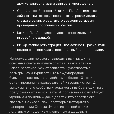
другие альтернативы и выиграть много денег.
Одной из особенностей казино Пин Ап являются
лайв-ставки, которые позволяют игрокам делать
ставки в режиме реального времени во время
проведения спортивных событий.
Казино Пин Ап является достаточно молодой
игровой площадкой.
Pin-Up казино регистрация – возможность раскрытия
полного потенциала известной гемблинг-площадки.
Например, они не смогут выводить выигрыши на
основные счета, получать опыт за ставки, а также
использовать бонусы от саппорта и участвовать в
розыгрышах и турнирах. Эта международная
букмекерская компания действует более 10 лет и
ориентирована на пользователей из разных стран. Для
максимального удобства игроки могут выбрать один из 8
предложенных языков сайта. Использование сайта будет
удобным и понятным даже для тех, кто посетил его
впервые. Сейчас онлайн платформа находится в
распоряжении Carletta Limited, известной своим
лояльным отношением к клиентам и щедрыми