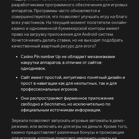
разработчиками программного обеспечения для игровых
аппаратов. Программы часто обновляются и
совершенствуются, что позволяет улучшать игру на благо
всех участников. На текущий момент посетители онлайн-
казино и одноименной букмекерской конторы имеют
право на загрузку приложения для Android-систем.
Хочется начать делать ставки, но не выходит подобрать
качественный азартный ресурс для этого?
Casino Pin number Up не обладает механизмами
накрутки аппаратов, в отличие от сайтов-
однодневок.
Сайт имеет простой, интуитивно понятный дизайн и
прост в навигации как для неопытных, так и для
профессиональных игроков.
Они распространяют фирменное приложение
свободно и бесплатно, но исключительно по
официальным источникам информации.
Зеркала позволяют запускать игровые автоматы в демо-
режиме, или включать их для игры на деньги. Кроме того,
казино предоставляет различные бонусы и промоакции
для игроков, которые помогают увеличить шансы на