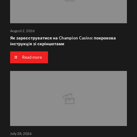
August 2, 2026
Як зареєструватися на Champion Casino: покрокова
інструкція зі скріншотами
Read more
July 28, 2026