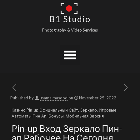
B1 Studio
Photography & Video Services
Published by
usama masood
on
November 25, 2022
Казино Pin-up Официальный Сайт, Зеркало, Игровые
Автоматы Пин Ап, Бонусы, Мобильная Версия
Pin-up Вход Зеркало Пин-
ап Рабочее На Сегодня