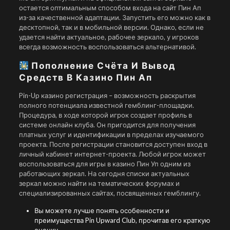
остается оптимальным способом входа на сайт Пин Ап
из-за качественной адаптации. Запустить его можно как в
десктопной, так и в мобильной версии. Однако, если не
удается найти актуальное, рабочее зеркало, у игроков
всегда возможность воспользоваться альтернативой.
Пополнение Счёта И Вывод
Средств В Казино Пин Ап
Pin-Up казино регистрация – возможность раскрытия
полного потенциала известной гемблинг-площадки.
Процедура, в ходе которой игрок создает профиль в
системе онлайн клуба. Он пригодится для получения
платных услуг и идентификации в пределах изучаемого
проекта. После регистрации становится доступен вход в
личный кабинет интернет-проекта. Любой игрок может
воспользоваться для игры в казино Пин Уп одним из
работающих зеркал. На сегодня списки актуальных
зеркал можно найти на тематических форумах и
специализированных сайтах, посвященных гемблингу.
Вы можете лучше понять особенности и
преимущества Pin Upward Club, прочитав его краткую