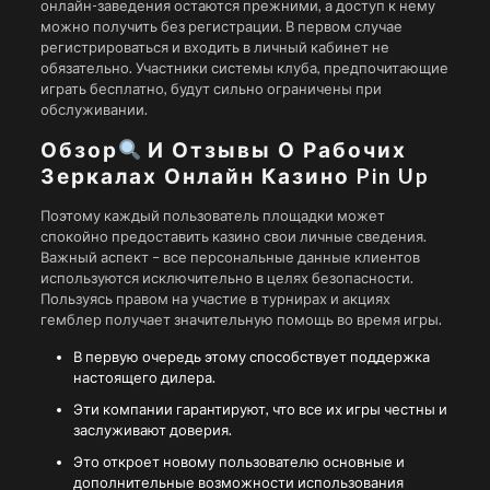
онлайн-заведения остаются прежними, а доступ к нему
можно получить без регистрации. В первом случае
регистрироваться и входить в личный кабинет не
обязательно. Участники системы клуба, предпочитающие
играть бесплатно, будут сильно ограничены при
обслуживании.
Обзор
И Отзывы О Рабочих
Зеркалах Онлайн Казино Pin Up
Поэтому каждый пользователь площадки может
спокойно предоставить казино свои личные сведения.
Важный аспект – все персональные данные клиентов
используются исключительно в целях безопасности.
Пользуясь правом на участие в турнирах и акциях
гемблер получает значительную помощь во время игры.
В первую очередь этому способствует поддержка
настоящего дилера.
Эти компании гарантируют, что все их игры честны и
заслуживают доверия.
Это откроет новому пользователю основные и
дополнительные возможности использования