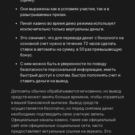
оценку.
Они выражены как в условиях участия, так и в
разыгрываемых призах.
Пинап казино во время демо режима использует
исключительно только виртуальны деньги.
Это означает, что для перевода денег с бонусного на
основной счет нужно в течение 72 часов сделать
ставок в автоматы на сумму, в 50 раз превышающую
бонус.
С ним можно быть в уверенности по поводу
безопасности персональной информации, иметь
быстрый доступ к слотам, быстро пополнять счет и
ставить деньги на вывод.
Депозиты обычно обрабатываются мгновенно, но вывод
средств может занять больше времени, чтобы отразиться
в вашей банковской выписке. Вывод средств
осуществляется бесплатно, но перед снятием денег
необходимо подтвердить свою учетную запись.
Официальные каналы казино, такие как официальный
сайт или официальные социальные сети, часто
предоставляют актуальные ссылки на зеркало. Это