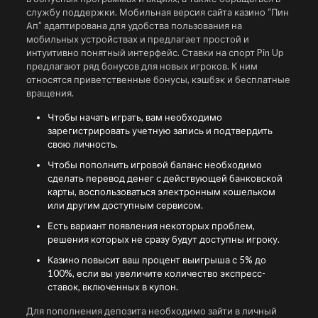
службу поддержки. Мобильная версия сайта казино “Пин
Ап” адаптирована для удобства пользования на
мобильных устройствах и предлагает простой и
интуитивно понятный интерфейс. Ставки на спорт Pin Up
предлагают ряд бонусов для новых игроков. К ним
относятся приветственные бонусы, кэшбэк и бесплатные
вращения.
Чтобы начать играть, вам необходимо
зарегистрировать учетную запись и подтвердить
свою личность.
Чтобы пополнить игровой баланс необходимо
сделать перевод денег с действующей банковской
карты, воспользоваться электронным кошельком
или другим доступным сервисом.
Есть вариант появления некоторых проблем,
решения которых не сразу будут доступны игроку.
Казино повысит ваш процент выигрыша с 5% до
100%, если вы увеличите количество экспресс-
ставок, включенных в купон.
Для пополнения депозита необходимо зайти в личный