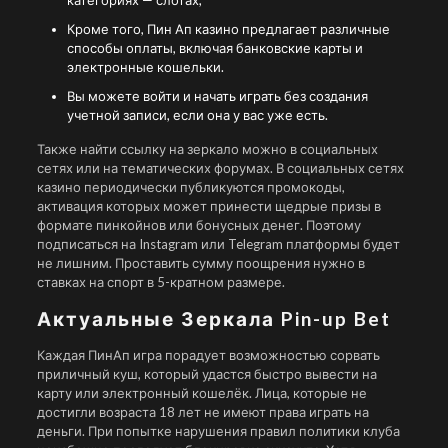
категориях — слотах,
Кроме того, Пин Ап казино предлагает различные
способы оплаты, включая банковские карты и
электронные кошельки.
Вы можете войти и начать играть без создания
учетной записи, если она у вас уже есть.
Также найти ссылку на зеркало можно в социальных
сетях или на тематических форумах. В социальных сетях
казино периодически публикуются промокоды,
активация которых может принести щедрые призы в
формате пинкойнов или бонусных денег. Поэтому
подписаться на Instagram или Telegram платформы будет
не лишним. Проставить сумму поощрения нужно в
ставках на спорт в 5-кратном размере.
Актуальные Зеркала Pin-up Bet
Каждая ПинАп игра порадует возможностью сорвать
приличный куш, который удастся быстро вывести на
карту или электронный кошелёк. Лица, которые не
достигли возраста 18 лет не имеют права играть на
деньги. При попытке нарушения правил политики клуба