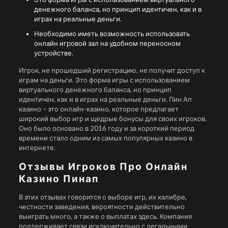
денежного баланса, но принцип идентичен, как и в
играх на реальные деньги.
Необходимо иметь возможность использовать
онлайн игровой зал на удобном переносном
устройстве.
Игрок, не прошедший регистрацию, не получит доступ к
играм на деньги. Это форма игры с использованием
виртуального денежного баланса, но принцип
идентичен, как и в играх на реальные деньги. Пин Ап
казино – это онлайн-казино, которое предлагает
широкий выбор игр и щедрые бонусы для своих игроков.
Оно было основано в 2016 году и за короткий период
времени стало одним из самых популярных казино в
интернете.
Отзывы Игроков Про Онлайн
Казино Пинап
В этих отзывах говорится о выборе игр, их калибре,
честности заведения, вероятности действительно
выиграть много, а также о выплатах здесь. Компания
поддерживает связи исключительно с легальными