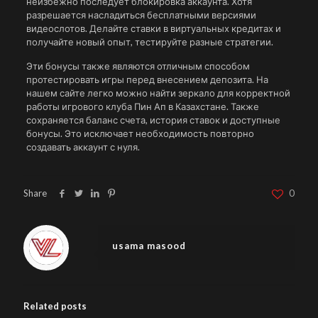
неизбежно последует блокировка аккаунта. Хотя
разрешается насладиться бесплатными версиями
видеослотов. Делайте ставки в виртуальных кредитах и
получайте новый опыт, тестируйте разные стратегии.
Эти бонусы также являются отличным способом
протестировать игры перед внесением депозита. На
нашем сайте легко можно найти зеркало для корректной
работы игрового клуба Пин Ап в Казахстане. Также
сохраняется баланс счета, история ставок и доступные
бонусы. Это исключает необходимость повторно
создавать аккаунт с нуля.
Share
0
usama masood
Related posts