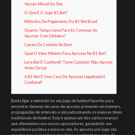
Versão Móvel Do Site
O Que É O Jogo B1 Bet?
Métodos De Pagamento Do B1 Bet Brasil
Quanto Tempo Leva Para Eu Começar An
Apostar Com Dinheiro?
Canais De Contato Be1bet
Qual O Valor Mínimo Para Apostas Na B1 Bet?
Luva Bet É Confiável? Tome Cuidado! Não Aposte
Antes De Ler
A B1 Bet É Uma Casa De Apostas Legalizada E
Confiável?
Basta ligar a televisão no seu jogo de futebol favorito para
encontrar dezenas de casas de apostas presentes em banners,
propagandas do intervalo e até patrocinando os maiores times
tradicionais de futebol. Esta é apenas um dos vários recursos
que oferecemos aos nossos apostadores, garantindo sua
experiência positiva e única no site. As apostas pré-jogo são