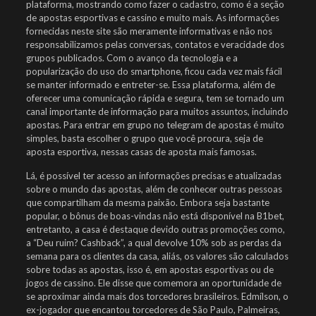
plataforma, mostrando como fazer o cadastro, como é a seção
de apostas esportivas e cassino e muito mais. As informações
fornecidas neste site são meramente informativas e não nos
responsabilizamos pelas conversas, contatos e veracidade dos
grupos publicados. Com o avanço da tecnologia e a
popularização do uso do smartphone, ficou cada vez mais fácil
se manter informado e entreter-se. Essa plataforma, além de
oferecer uma comunicação rápida e segura, tem se tornado um
canal importante de informação para muitos assuntos, incluindo
apostas. Para entrar em grupo no telegram de apostas é muito
simples, basta escolher o grupo que você procura, seja de
aposta esportiva, nessas casas de aposta mais famosas.
Lá, é possível ter acesso an informações precisas e atualizadas
sobre o mundo das apostas, além de conhecer outras pessoas
que compartilham da mesma paixão. Embora seja bastante
popular, o bônus de boas-vindas não está disponível na B1bet,
entretanto, a casa é destaque devido outras promoções como,
a “Deu ruim? Cashback”, a qual devolve 10% sob as perdas da
semana para os clientes da casa, aliás, os valores são calculados
sobre todas as apostas, isso é, em apostas esportivas ou de
jogos de cassino. Ele disse que comemora an oportunidade de
se aproximar ainda mais dos torcedores brasileiros. Edmílson, o
ex-jogador que encantou torcedores de São Paulo, Palmeiras,