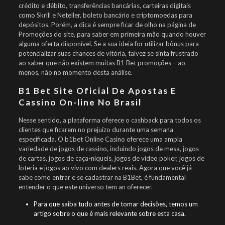
crédito e débito, transferências bancárias, carteiras digitais
como Skrill e Neteller, boleto bancário e criptomoedas para
depósitos. Porém, a dica é sempre ficar de olho na página de
Promoções do site, para saber em primeira mão quando houver
alguma oferta disponível. Se a sua ideia for utilizar bônus para
potencializar suas chances de vitória, talvez se sinta frustrado
ao saber que não existem muitas B1 Bet promoções – ao
menos, não no momento desta análise.
B1 Bet Site Oficial De Apostas E
Cassino On-line No Brasil
Nesse sentido, a plataforma oferece o cashback para todos os
clientes que ficarem no prejuízo durante uma semana
especificada. O b1bet Online Casino oferece uma ampla
variedade de jogos de cassino, incluindo jogos de mesa, jogos
de cartas, jogos de caça-níqueis, jogos de vídeo poker, jogos de
loteria e jogos ao vivo com dealers reais. Agora que você já
sabe como entrar e se cadastrar na B1Bet, é fundamental
entender o que este universo tem an oferecer.
Para que saiba tudo antes de tomar decisões, temos um
artigo sobre o que é mais relevante sobre esta casa.