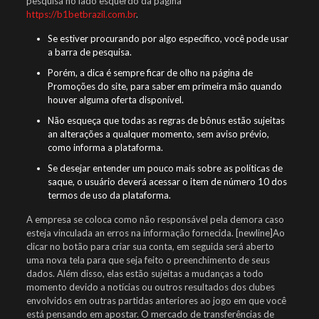
pesquisa no lado esquerdo da página
https://b1betbrazil.com.br
.
Se estiver procurando por algo específico, você pode usar
a barra de pesquisa.
Porém, a dica é sempre ficar de olho na página de
Promoções do site, para saber em primeira mão quando
houver alguma oferta disponível.
Não esqueça que todas as regras de bônus estão sujeitas
an alterações a qualquer momento, sem aviso prévio,
como informa a plataforma.
Se desejar entender um pouco mais sobre as políticas de
saque, o usuário deverá acessar o item de número 10 dos
termos de uso da plataforma.
A empresa se coloca como não responsável pela demora caso
esteja vinculada an erros na informação fornecida. [newline]Ao
clicar no botão para criar sua conta, em seguida será aberto
uma nova tela para que seja feito o preenchimento de seus
dados. Além disso, elas estão sujeitas a mudanças a todo
momento devido a notícias ou outros resultados dos clubes
envolvidos em outras partidas anteriores ao jogo em que você
está pensando em apostar. O mercado de transferências de