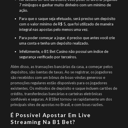
7 minijogos e ganhar muito dinheiro com um mínimo de
ação.
Para que o saque seja efetuado, será preciso um depósito
com o valor mínimo de R$ 5, que foi utilizado de maneira
integral nas apostas pelo menos uma vez.
Para poder começar a jogar, é preciso que antes você crie
uma conta e tenha um depósito realizado.
Infelizmente, o B1 Bet Casino não possui um índice de
segurança verificado por terceiros.
Além disso, as transações bancárias da casa, a começar pelos
depósitos, são isentas de taxas. Ao se registrar, os jogadores
são recebidos com um bônus de boas-vindas generoso e
promoções regulares estão disponíveis para os jogadores
existentes. Os métodos de depósito e saque incluem cartões de
crédito, transferências bancárias e carteiras eletrônicas
confiáveis e seguras. A B1Bet tornou-se rapidamente um dos
principais sites de apostas no Brasil, e com boas razões.
É Possível Apostar Em Live
Streaming Na B1 Bet?