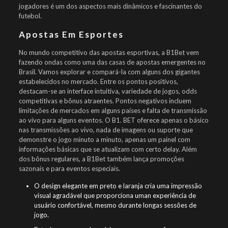
jogadores é um dos aspectos mais dinâmicos e fascinantes do
futebol.
Apostas Em Esportes
No mundo competitivo das apostas esportivas, a B1Bet vem
fazendo ondas como uma das casas de apostas emergentes no
Brasil. Vamos explorar e compará-la com alguns dos gigantes
estabelecidos no mercado. Entre os pontos positivos,
destacam-se an interface intuitiva, variedade de jogos, odds
competitivas e bônus atraentes. Pontos negativos incluem
limitações de mercados em alguns países e falta de transmissão
ao vivo para alguns eventos. O B1. BET oferece apenas o básico
nas transmissões ao vivo, nada de imagens ou suporte que
demonstre o jogo minuto a minuto, apenas um painel com
informações básicas que se atualizam com certo delay. Além
dos bônus regulares, a B1Bet também lança promoções
sazonais e para eventos especiais.
O design elegante em preto e laranja cria uma impressão
visual agradável que proporciona uman experiência de
usuário confortável, mesmo durante longas sessões de
jogo.