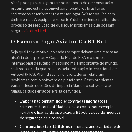
Você pode passar algum tempo no modo de demonstração
gratuito que está disponível para jogadores brasileiros
registrados anteriormente a tentar jogar Aviator on-line com
dinheiro real. A equipe de suporte é útil e eficiente, facilitando o
processo de resolução de quaisquer problemas que possam
surgir
aviator b1 bet
.
O Famoso Jogo Aviator Da B1 Bet
Seja qual for o motivo, goleadas sempre deixam uma marca na
história do esporte. A Copa do Mundo FIFA é o torneio
internacional de futebol masculino mais importante do mundo,
realizado a cada quatro anos pela Federação Internacional de
Futebol (FIFA). Além disso, alguns jogadores relataram
problemas com o software da plataforma. Esses problemas
variam desde questões de imparcialidade do software até
falhas, cálculos errados e falta de fundos.
Embora não tenham sido encontradas informações
referentes à confiabilidade da casa como, por exemplo,
registro e licença de operação, a B1bet faz uso de medidas
de segurança de alto nível.
Com uma interface fácil de usar e uma grande variedade de