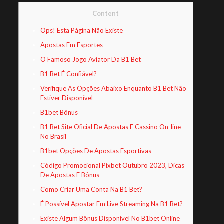
Content
Ops! Esta Página Não Existe
Apostas Em Esportes
O Famoso Jogo Aviator Da B1 Bet
B1 Bet É Confiável?
Verifique As Opções Abaixo Enquanto B1 Bet Não
Estiver Disponível
B1bet Bônus
B1 Bet Site Oficial De Apostas E Cassino On-line
No Brasil
B1bet Opções De Apostas Esportivas
Código Promocional Pixbet Outubro 2023, Dicas
De Apostas E Bônus
Como Criar Uma Conta Na B1 Bet?
É Possível Apostar Em Live Streaming Na B1 Bet?
Existe Algum Bônus Disponível No B1bet Online