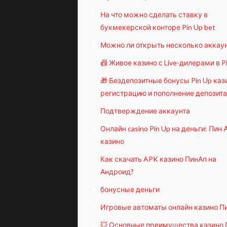
На что можно сделать ставку в
букмекерской конторе Pin Up bet
Можно ли открыть несколько аккау
📠 Живое казино с Live-дилерами в P
🎁 Бездепозитные бонусы Pin Up каз
регистрацию и пополнение депозита
Подтверждение аккаунта
Онлайн casino Pin Up на деньги: Пин 
казино
Как скачать APK казино ПинАп на
Андроид?
бонусные деньги
Игровые автоматы онлайн казино П
💥 Основные преимущества казино 