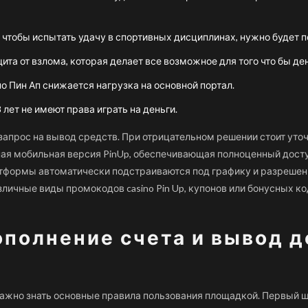
о чтобы испытать удачу в спортивных дисциплинах, нужно будет п
ита от взлома, которая делает все возможное для того что бы де
 Пин Ап снижается нагрузка на основной портал.
 лет не имеют права играть на деньги.
запрос на вывод средств. При отрицательном решении стоит уточ
ная мобильная версия PinUp, обеспечивающая полноценный дост
атформы автоматически подстраиваются под графику и разрешен
зличные виды промокодов casino Pin Up, купонов или бонусных 
пополнение счета и вывод д
жно знать основные правила пользования площадкой. Первый ш