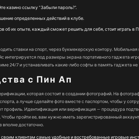
йте казино ссылку “Забыли пароль?”.
шение определенных действий в клубе.
 об их опыте, каждый сможет решить для себя, стоит играть в Пи
одить ставки на спорт, через букмекерскую контору. Мобильная 
ейс интегрируется под размеры экрана портативного гаджета игр
ме 24/7 и устанавливать какие-либо софты в память гаджета не
ства с Пин Ап
верификации, которая состоит в создании фотографий. На фотогр
порта, а лучше сделайте фото вместе с паспортом, чтобы у сот
ет профиль. Идентификация или верификация — процедура подтв
Чтобы пройти ее, вам нужно иметь зарегистрированный аккаунт
в вполне достаточно.
т своим клиентам самые удобные и востребованные игровые инс