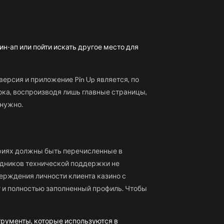
н-ап или пойти искать другое место для
версия и приложение Pin Up является, по
ока, воспроизводя лишь главные страницы,
 нужно.
афиях должны быть перечисленные в
рудников технической поддержки не
ерждения личности клиента казино с
 и полностью заполненный профиль. Чтобы
трументы, которые используются в