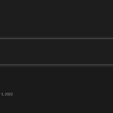
 1, 2022