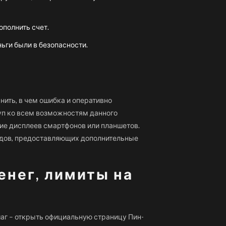
ополнить счет.
ньги были в безопасности.
нить, в чем ошибка и оперативно
уп ко всем возможностям данного
ие дисплеев смартфонов или планшетов.
кодов, предоставляющих дополнительные
енег, лимиты на
аг – открыть официальную страницу Пин-