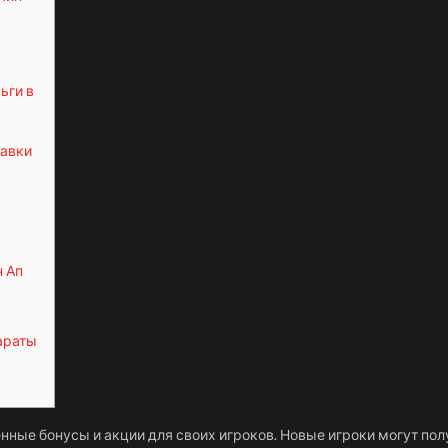
ьги в
тавки
 Ап
o
араты
нные бонусы и акции для своих игроков. Новые игроки могут по