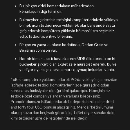
Bu, bir çox ciddi komandaların mübarizədən
kənarlaşdırıldığı turnirdir.
Bukmeyker şirkətinin tətbiqini kompüterlərinizdə yükləyə
bilmək üçün tətbiqi necə yükləmək olar barəsində sayta
giriş edərək kompüterə yükləyin bölməsi üzrə seçiminiz
edib, tətbiqi aperitivo bilərsiniz.
Bir çox en yaxşı klubların hədəfində, Declan Grain və
Benjamin Johnson var.
Hər bir idman azartı həvəskarının MDB ölkələrində ən iri
bukmeker şirkəti olan 1xBet az-ə müraciət edərək, bu və
ya digər oyuna çox sayda mərc qoymaq imkanları vardır.
1xBet kompüterə yükləmə edərək PC-də yükləyin şansınızdan
istifadə edərək tətbiqi kompüterlərinizdə quraşdırdıqdan
sonra əsas funksiyalar olduğu kimi qalacaqdır. Həmçinin siz
tətbiqə özəl kompaniyalardan yararlana biləcəksiniz.
Promokodumuzu istifadə edərək ilk depozitinizdə a hundred
and forty four USD bonusu alacaqsınız. Mərc şirkətini ümümi
olaraq nəzərdən keçirsək görərik ki, 1xBet digər sahələrdəki
kimi tətbiqlər üzrə də rəqiblərində irəlidədir.