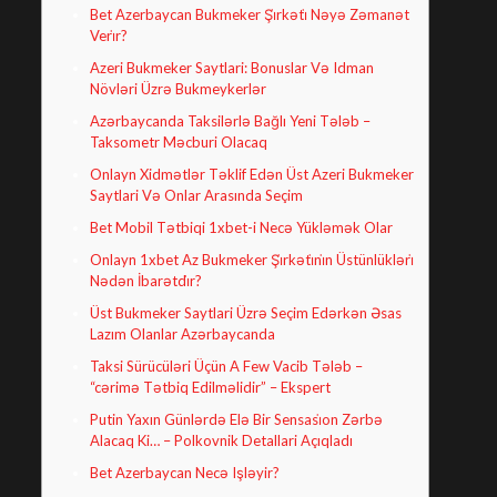
Bet Azerbaycan Bukmeker Şi̇rkəti̇ Nəyə Zəmanət
Veri̇r?
Azeri Bukmeker Saytlari: Bonuslar Və Idman
Növləri Üzrə Bukmeykerlər
Azərbaycanda Taksilərlə Bağlı Yeni Tələb –
Taksometr Məcburi Olacaq
Onlayn Xidmətlər Təklif Edən Üst Azeri Bukmeker
Saytlari Və Onlar Arasında Seçim
Bet Mobil Tətbiqi 1xbet-i Necə Yükləmək Olar
Onlayn 1xbet Az Bukmeker Şi̇rkəti̇ni̇n Üstünlükləri̇
Nədən İbarətdi̇r?
Üst Bukmeker Saytlari Üzrə Seçim Edərkən Əsas
Lazım Olanlar Azərbaycanda
Taksi Sürücüləri Üçün A Few Vacib Tələb –
“cərimə Tətbiq Edilməlidir” – Ekspert
Putin Yaxın Günlərdə Elə Bir Sensasi̇on Zərbə
Alacaq Ki… – Polkovnik Detallari Açıqladı
Bet Azerbaycan Necə Işləyir?