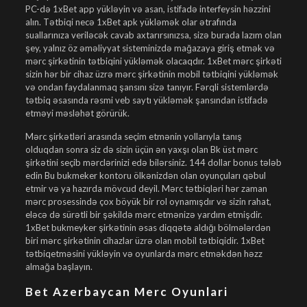
PC-də 1xBet app yükləyin və asan, istifadə interfeysin həzzini
alın. Tətbiqi necə 1xBet apk yükləmək olar ətrafında
suallarınıza veriləcək cavab axtarırsınızsa, sizə burada lazım olan
şey, yalnız öz əməliyyat sisteminizdə mağazaya giriş etmək və
mərc şirkətinin tətbiqini yükləmək olacaqdır. 1xBet mərc şirkəti
sizin hər bir cihaz üzrə mərc şirkətinin mobil tətbiqini yükləmək
və ondan faydalanmaq şansını sizə tanıyır. Fərqli sistemlərdə
tətbiq əsasında rəsmi veb saytı yükləmək şansından istifadə
etməyi məsləhət görürük.
Mərc şirkətləri arasında seçim etmənin yollarıyla tanış
olduqdan sonra siz də sizin üçün ən yaxşı olan Bk üst mərc
şirkətini seçib mərclərinizi edə bilərsiniz. 144 dollar bonus tələb
edin Bu bukmeker kontoru ölkənizdən olan oyunçuları qəbul
etmir və ya hazırda mövcud deyil. Mərc tətbiqləri hər zaman
mərc prosessində çox böyük bir rol oynamışdır və sizin rahat,
eləcə də sürətli bir şəkildə mərc etmənizə yardım etmişdir.
1xBet bukmeyker şirkətinin əsas diqqətə aldığı bölmələrdən
biri mərc şirkətinin cihazlar üzrə olan mobil tətbiqidir. 1xBet
tətbiqetməsini yükləyin və oyunlarda mərc etməkdən həzz
almağa başlayın.
Bet Azerbaycan Merc Oyunlari