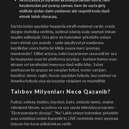
Avtorizasiya proqramını aktivləşdirdikdən sonra, həm
hesabınızdan pul çıxarışı zamanı, həm də sayta giriş
etdikdə sizdən daim yenilənən altı rəqəmli kodu daxil
etmək tələb olunacaq.
Saytda bütün qaydalar haqqında ətraflı məlumat vardır, orada
düzgün statistika verilmiş, optimal ödəniş üsulu seçmək imkanı
təqdim edilmişdir. Ona görə də bukmeker şirkətinfə onlayn
mərc etmək çox asandır – sadə qeydiyyat prosedurunu
keçdikdən sonra hətta bir kliklə oyuna mərc qoymaq
mümkündür! 1XBet arizona, bahis bazarlarının səxavətli bir sıra
ilə həqiqətən asan bir platforma qoyduq – bunların hamısı əsas
ekranın sol tərəfindəki menyuya daxil edilə bilər. 1xbet
azerbaycan ilə qrupun ən yaxşıları futbol, ​​motor yarışları,
həndbol, tennis, ragbi, Aussie qaydaları futbolu, buz xokkeyi və
Amerika futbolu olsa da bazarlar récipient və müxtəlifdir.
Talıbov Milyonları Necə Qazanib?
Futbol, xokkey, biatlon, beysbol, boks, stolüstü tennis, snuker,
velosiped idmanı, su polosu və çox sayda televiziya proqramı –
“Ekstrasenslərin döyüşü”, “Nə? Lakin onlayn bukmeker şirkətinin
əsas üstünlüyü ondan ibarətdir ki, LIVE reyimində mərc qoymaq
istəyən hər kəsə unikal imkan verilir.