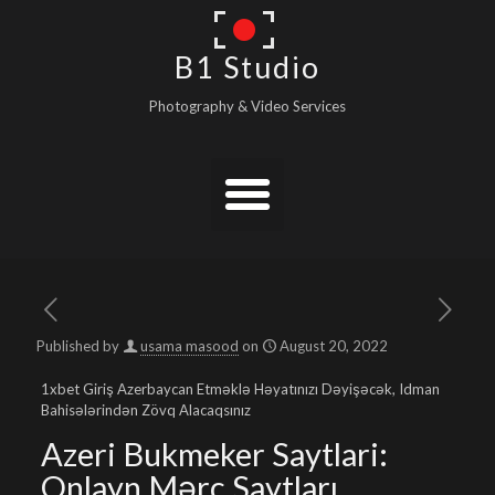
B1 Studio
Photography & Video Services
Published by
usama masood
on
August 20, 2022
1xbet Giriş Azerbaycan Etməklə Həyatınızı Dəyişəcək, Idman
Bahisələrindən Zövq Alacaqsınız
Azeri Bukmeker Saytlari:
Onlayn Mərc Saytları