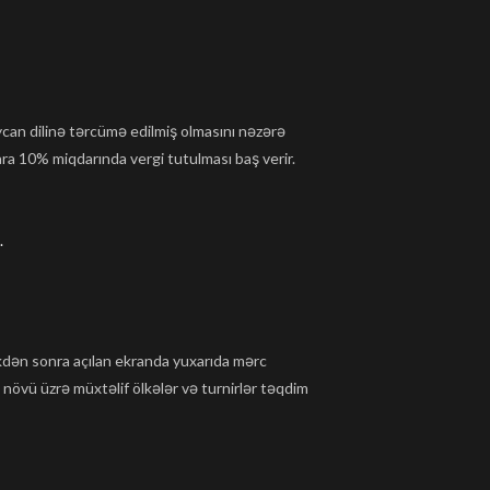
ycan dilinə tərcümə edilmiş olmasını nəzərə
ara 10% miqdarında vergi tutulması baş verir.
.
kdən sonra açılan ekranda yuxarıda mərc
 növü üzrə müxtəlif ölkələr və turnirlər təqdim