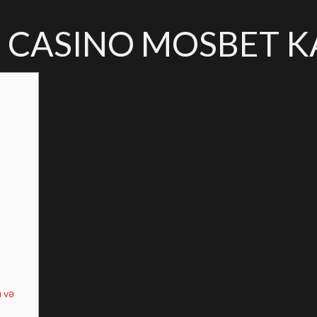
 CASINO MOSBET K
ı və