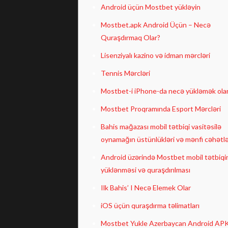
Android üçün Mostbet yükləyin
Mostbet.apk Android Üçün – Necə
Quraşdırmaq Olar?
Lisenziyalı kazino və idman mərcləri
Tennis Mərcləri
Mostbet-i iPhone-da necə yükləmək ola
Mostbet Proqramında Esport Mərcləri
Bahis mağazası mobil tətbiqi vasitəsilə
oynamağın üstünlükləri və mənfi cəhətlə
Android üzərində Mostbet mobil tətbiqi
yüklənməsi və quraşdırılması
Ilk Bahis’ I Necə Elemek Olar
iOS üçün quraşdırma təlimatları
Mostbet Yukle Azerbaycan Android AP