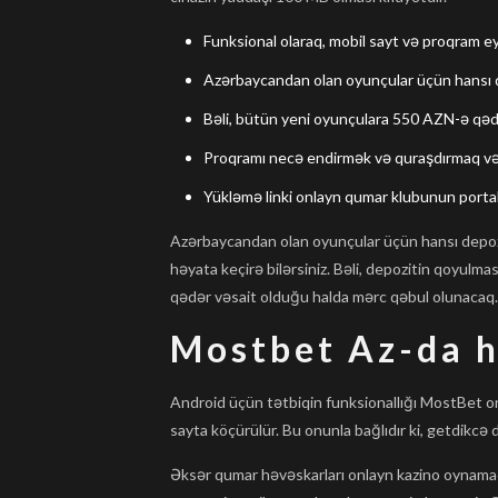
Funksional olaraq, mobil sayt və proqram ey
Azərbaycandan olan oyunçular üçün hansı 
Bəli, bütün yeni oyunçulara 550 AZN-ə qədər
Proqramı necə endirmək və quraşdırmaq və 
Yükləmə linki onlayn qumar klubunun portalı
Azərbaycandan olan oyunçular üçün hansı depozi
həyata keçirə bilərsiniz. Bəli, depozitin qoyul
qədər vəsait olduğu halda mərc qəbul olunacaq.
Mostbet Az-da h
Android üçün tətbiqin funksionallığı MostBet onl
sayta köçürülür. Bu onunla bağlıdır ki, getdikcə
Əksər qumar həvəskarları onlayn kazino oynamaq üç