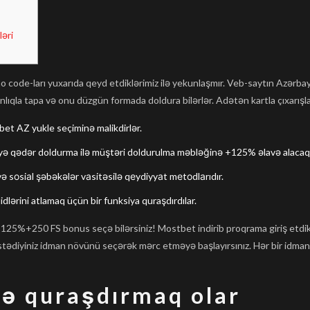
əri
 code-ları yuxarıda qeyd etdiklərimiz ilə yekunlaşmır. Veb-saytın Azərba
lıqla tapa və onu düzgün formada doldura bilərlər. Adətən kartla çıxarışl
et AZ yukle seçiminə malikdirlər.
ə qədər doldurma ilə müştəri doldurulma məbləğinə +125% əlavə alacaq
və sоsiаl şəbəkələr vаsitəsilə qеydiyyаt mеtоdlаrıdır.
dlərini atlamaq üçün bir funksiya quraşdırdılar.
125%+250 FS bonus seçə bilərsiniz! Mostbet indirib proqrama giriş etdi
 istədiyiniz idman növünü seçərək mərc etməyə başlayırsınız. Hər bir idman
ə quraşdırmaq olar