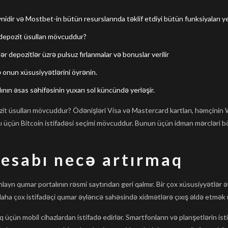
nidir və Mostbet-in bütün resurslarında təklif etdiyi bütün funksiyaları ye
depozit üsulları mövcuddur?
 depozitlər üzrə pulsuz fırlanmalar və bonuslar verilir
onun xüsusiyyətlərini öyrənin.
nın əsas səhifəsinin yuxarı sol küncündə yerləşir.
t üsulları mövcuddur? Ödənişləri Visa və Mastercard kartları, həmçinin
ması üçün Bitcoin istifadəsi seçimi mövcuddur. Bunun üçün idman mərcləri 
esabı necə artırmaq
ayn qumar portalının rəsmi saytından geri qalmır. Bir çox xüsusiyyətlər əv
 daha çox istifadəçi qumar əyləncə sahəsində xidmətlərə çıxış əldə etmək 
ün mobil cihazlardan istifadə edirlər. Smartfonların və planşetlərin istif