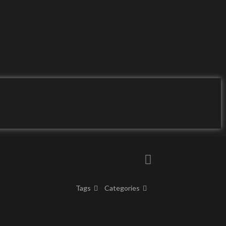
Tags
Categories