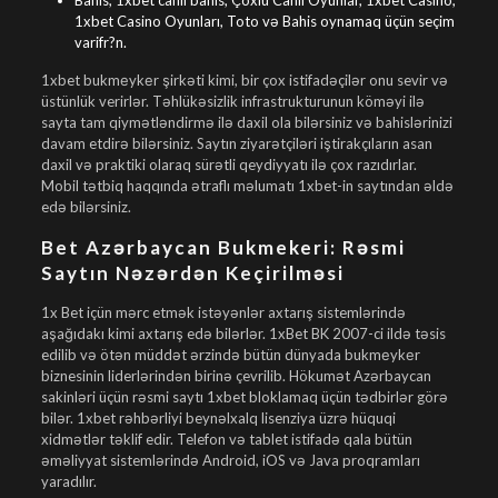
Bahis, 1xbet canlı bahis, Çoxlu Canlı Oyunlar, 1xbet Casino,
1xbet Casino Oyunları, Toto və Bahis oynamaq üçün seçim
varifr?n.
1xbet bukmеykеr şirkəti kimi, bir çox istifadəçilər onu sevir və
üstünlük verirlər. Təhlükəsizlik infrastrukturunun köməyi ilə
sayta tam qiymətləndirmə ilə daxil ola bilərsiniz və bahislərinizi
davam etdirə bilərsiniz. Saytın ziyarətçiləri iştirakçıların asan
daxil və praktiki olaraq sürətli qeydiyyatı ilə çox razıdırlar.
Mobil tətbiq haqqında ətraflı məlumatı 1xbet-in saytından əldə
edə bilərsiniz.
Bet Azərbaycan Bukmekeri: Rəsmi
Saytın Nəzərdən Keçirilməsi
1x Bet içün mərc etmək istəyənlər axtarış sistemlərində
aşağıdakı kimi axtarış edə bilərlər. 1xBet BK 2007-ci ildə təsis
edilib və ötən müddət ərzində bütün dünyada bukmеykеr
biznesinin liderlərindən birinə çevrilib. Hökumət Azərbaycan
sakinləri üçün rəsmi saytı 1xbet bloklamaq üçün tədbirlər görə
bilər. 1xbet rəhbərliyi beynəlxalq lisenziya üzrə hüquqi
xidmətlər təklif edir. Telefon və tablet istifadə qala bütün
əməliyyat sistemlərində Android, iOS və Java proqramları
yaradılır.