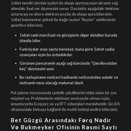
1xBet texniki dəstək işçiləri ilə əlaqə qurmaq üçün ekranın sağ
altındakı Sual ver düyməsini vurun. Dəstəklə aşağıdakı telefonu
axtararaq və ahora elektron poçtla da əlaqə qura bilərsiniz.
1xBet bukmeyker şirkəti ilə bağlı rəyləri “Rəylər” səhifəsində
aperitivo bilərsiniz.
1xbet canlı mərcSaat və görüşlərin digər detalları burada
izlənilə bilər.
Funksiyalar əsas sayta bənzəyir, buna görə 1xbet sadiq
oyunçuları üçün bu üstünlükdür.
Görünən pəncərənin aşağı sağ küncündə “Qeydiyyatdan
keç” düyməsini sıxın.
Bu razılaşmanın nəticəsi hadisənin nəticəsindən asılıdır və
nəticənin necə olacağı məlumat deyil.
Pul çəkmə mövzusunda çətinlik çəkdiklərini iddia edən bir çox
müştəri va. Problemlərin minimum səviyyədə olması üçün,
ümumiyyətlə Ecopayz və ya EFT ödənişləri məsləhətdir. Siz iOS
cihazınızdakı birbaşa bağlantı ilə mobil tətbiqi endirə bilərsiniz.
Bet Güzgü Arasındakı Fərq Nədir
Və Bukmeyker Ofisinin Rəsmi Saytı