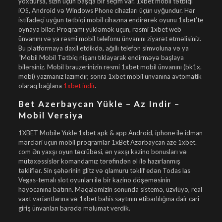
yoxdursa, sizin üçün başqa bir seçim var. 1xbet mobil tətbiqi
iOS, Android və Windows Phone cihazları üçün uyğundur. Hər
istifadəçi uyğun tətbiqi mobil cihazına endirərək oyunu 1xbet’te
oynaya bilər. Proqramı yükləmək üçün, rəsmi 1xbet web
ünvanını və ya rəsmi mobil telefonu ünvanını ziyarət etməlisiniz.
Bu platformaya daxil etdikdə, ağıllı telefon simvoluna və ya
“Mobil Mobil Tətbiq nişanı tıklayarak endirməyə başlaya
bilərsiniz. Mobil brauzerinizin rəsmi 1xbet mobil ünvanını (bk1x.
mobi) yazmanız lazımdır, sonra 1xbet mobil ünvanına avtomatik
olaraq bağlana
1xbet indir
.
Bet Azerbaycan Yükle – Az Indir –
Mobil Versiya
1XBET Mobile Yukle 1xbet apk & app Android, iphone ilə idman
mərcləri üçün mobil proqramlar 1xBet Azərbaycan aze 1xbet.
com Ən yaxşı oyun təcrübəsi, ən yaxşı kazino bonusları və
mütəxəssislər komandamız tərəfindən əl ilə hazırlanmış
təkliflər. Sin şəhərinin glitz və qlamuru təklif edən Todas las
Vegas-temalı slot oyunları ilə bir kazino döşəməsinin
həyəcanına batırın. Məqaləmizin sonunda sistemə, üzvlüyə, real
vaxt variantlarına və 1xbet bahis saytının etibarlılığına dair cari
giriş ünvanları barədə məlumat verdik.