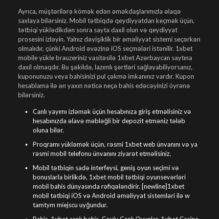
Ayrıca, müştərilərə kömək edən əməkdaşlarımızla əlaqə
saxlaya bilərsiniz. Mobil tətbiqdə qeydiyyatdan keçmək üçün,
tətbiqi yüklədikdən sonra sayta daxil olun və qeydiyyat
prosesini izləyin. Yalnız dəyişiklik bir əməliyyat sistemi seçərkən
olmalıdır, çünki Android əvəzinə iOS seçmələri istənilir. 1xbet
mobile yükle brauzeriniz vasitəsilə 1xbet Azərbaycan saytına
daxil olmaqdır. Bu şəkildə, lazımlı şərtləri sağlayabiliyorsanız,
kuponunuzu veya bahisinizi pul çəkmə imkanınız vardır. Kupon
hesablama ilə ən yaxın nəticə neçə bahis edəcəyinizi öyrənə
bilərsiniz.
Canlı yayımı izləmək üçün hesabınıza giriş etməlisiniz və
hesabınızda əlavə məbləğli bir depozit etməniz tələb
oluna bilər.
Proqramı yükləmək üçün, rəsmi 1xbet web ünvanını və ya
rəsmi mobil telefonu ünvanını ziyarət etməlisiniz.
Mobil tətbiqin sadə interfeysi, geniş oyun seçimi və
bonuslarla birlikdə, 1xbet mobil tətbiqi oyunsevərləri
mobil bahis dünyasında rəfiqələndirir. [newline]1xbet
mobil tətbiqi iOS və Android əməliyyat sistemləri ilə w
tamtym miejscu uyğundur.