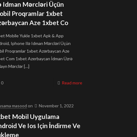
ə Idman Mərcləri Üçün
bil Proqramlar 1xbet
zərbaycan Aze 1xbet Co
et Mobile Yukle 1xbet Apk & App
roid, Iphone Ilə Idman Mərcləri Üçün
il Proqramlar 1xbet Azərbaycan Aze
et Com 1xbet Azerbaycan İdman Üzrə
ayn Mərclər
[…]
0
Read more
usama masood
on
November 1, 2022
xbet Mobil Uygulama
droid Ve Ios Için İndirme Ve
ükleme