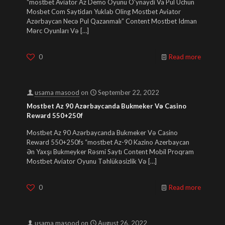
“mostbet Aviator Az Demo Oyunu O’ynaydi Va Pul Uchun
Mosbet Com Saytidan Yuklab Oling Mostbet Aviator
Azərbaycan Necə Pul Qazanmalı” Content Mostbet Idman
Mərc Oyunları Və
[…]
0
Read more
usama masood
on
September 22, 2022
Mostbet Az 90 Azərbaycanda Bukmeker Və Casino
Reward 550+250f
Mostbet Az 90 Azərbaycanda Bukmeker Və Casino
Reward 550+250fs “mostbet Az-90 Kazino Azerbaycan
Ən Yaxşı Bukmeyker Rəsmi Saytı Content Mobil Proqram
Mostbet Aviator Oyunu Təhlükəsizlik Və
[…]
0
Read more
usama masood
on
August 26, 2022