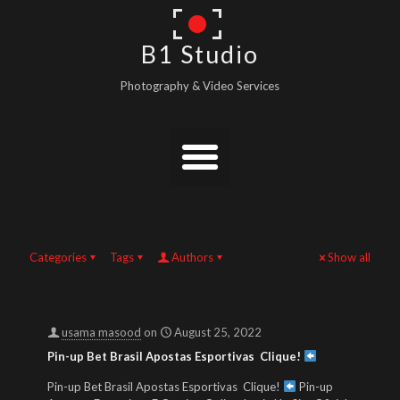
B1 Studio
Photography & Video Services
Categories
Tags
Authors
Show all
usama masood
on
August 25, 2022
Pin-up Bet Brasil Apostas Esportivas
Clique!
Pin-up Bet Brasil Apostas Esportivas
Clique!
Pin-up