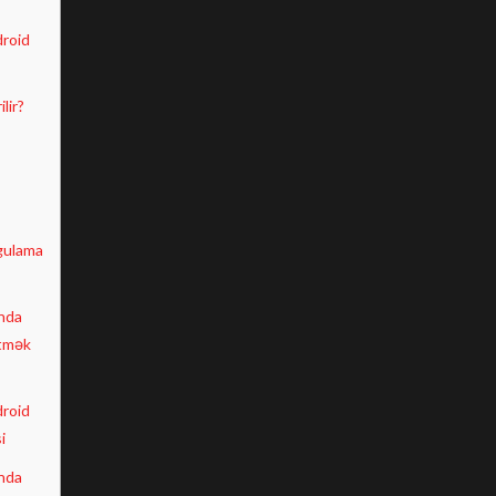
droid
lir?
gulama
nda
Etmək
droid
i
nda