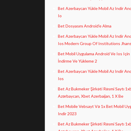
Bet Azerbaycan Yükle Mobil Az Indir An
Io
Bet Dosyasını Android’e Alma
Bet Azerbaycan Yükle Mobil Az Indir An
Ios Modern Group Of Institutions Jhans
Bet Mobil Uygulama Android Ve Ios Için
İndirme Ve Yükleme 2
Bet Azerbaycan Yükle Mobil Az Indir An
Ios
Bet Az Bukmeker Şirkəti Rəsmi Saytı 1x
Azərbaycan, Xbet Azerbaijan, 1 X Be
Bet Mobile Vebsayt Və 1x Bet Mobil Uy
Indir 2023
Bet Az Bukmeker Şirkəti Rəsmi Saytı 1x