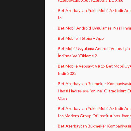
Azərbaycan, Xbet Azerbaijan, 1 X Be
Bet Azerbaycan Yükle Mobil Az Indir An
Io
Bet Mobil Android Uygulaması Nasıl Indiri
Bet Mobile Tətbiqi – App
Bet Mobil Uygulama Android Ve Ios Için
İndirme Ve Yükleme 2
Bet Mobile Vebsayt Və 1x Bet Mobil Uy
Indir 2023
Bet Azerbaycan Bukmeker Kompaniyasi
Hansi Hadisələrə “online” Olaraq Mərc 
Olar?
Bet Azerbaycan Yükle Mobil Az Indir An
Ios Modern Group Of Institutions Jhans
Bet Azerbaycan Bukmeker Kompaniyasi