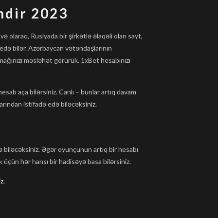
ndir 2023
 olaraq, Rusiyada bir şirkətlə əlaqəli olan sayt,
 edə bilər. Azərbaycan vətəndaşlarının
lmağınızı məsləhət görürük. 1xBet hesabınızı
sab aça bilərsiniz. Canlı – bunlar artıq davam
rından istifadə edə biləcəksiniz.
 biləcəksiniz. Əgər oyunçunun artıq bir hesabı
 üçün hər hansı bir hadisəyə basa bilərsiniz.
z.