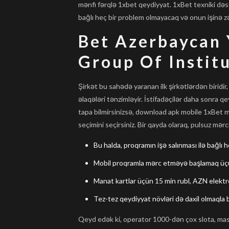
mənfi fərqlə 1xbet qeydiyyat. 1xBet texniki dəst
bağlı heç bir problem olmayacaq və onun işinə zə
Bet Azerbaycan 
Group Of Institu
Şirkət bu sahədə yaranan ilk şirkətlərdən biridir
əlaqələri tənzimləyir. İstifadəçilər daha sonra 
tapa bilmirsinizsə, download apk mobile 1xBet m
seçimini seçirsiniz. Bir qayda olaraq, pulsuz mər
Bu halda, proqramın işə salınması ilə bağlı 
Mobil proqramla mərc etməyə başlamaq üçü
Manat kartlar üçün 15 min rubl, AZN elektro
Tez-tez qeydiyyat növləri də daxil olmaqla b
Qeyd edək ki, operator 1000-dən çox slota, masa 