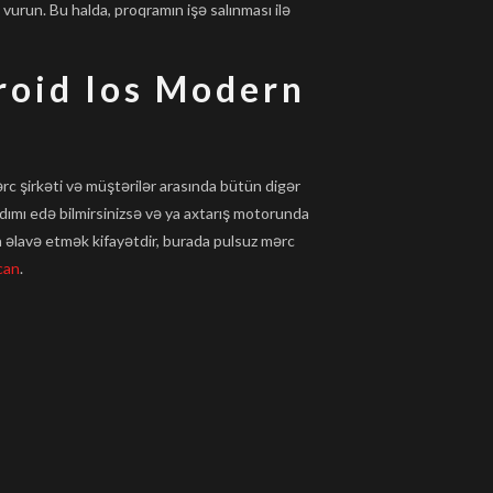
vurun. Bu halda, proqramın işə salınması ilə
roid Ios Modern
ərc şirkəti və müştərilər arasında bütün digər
ddımı edə bilmirsinizsə və ya axtarış motorunda
 əlavə etmək kifayətdir, burada pulsuz mərc
can
.