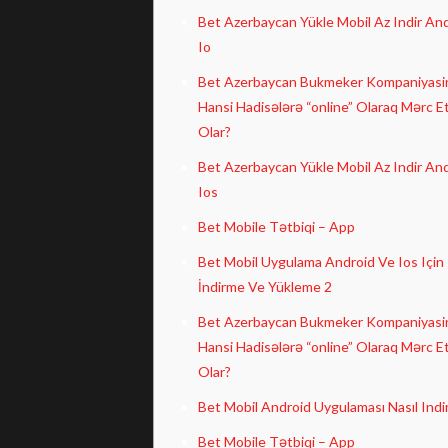
Bet Azerbaycan Yükle Mobil Az Indir An
Io
Bet Azerbaycan Bukmeker Kompaniyasi
Hansi Hadisələrə “online” Olaraq Mərc 
Olar?
Bet Azerbaycan Yükle Mobil Az Indir An
Ios
Bet Mobile Tətbiqi – App
Bet Mobil Uygulama Android Ve Ios Için
İndirme Ve Yükleme 2
Bet Azerbaycan Bukmeker Kompaniyasi
Hansi Hadisələrə “online” Olaraq Mərc 
Olar?
Bet Mobil Android Uygulaması Nasıl Indiri
Bet Mobile Tətbiqi – App