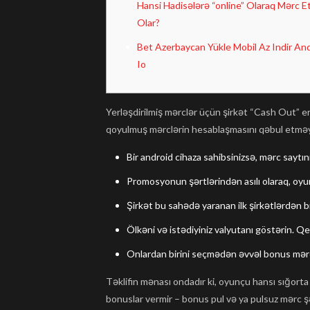
Hansi Hadisələrə “online” Olaraq Mərc 
Olar?
Bet Azerbaycan Yükle Mobil Az Indir An
Io
Yerləşdirilmiş mərclər üçün şirkət “Cash Out” 
qoyulmuş mərclərin hesablaşmasını qəbul etməyə 
Bir android cihaza sahibsinizsə, mərc saytını
Promosyonun şərtlərindən asılı olaraq, oyun
Şirkət bu sahədə yaranan ilk şirkətlərdən biri
Ölkəni və istədiyiniz valyutanı göstərin. Q
Onlardan birini seçmədən əvvəl bonus mərc 
Təklifin mənası ondadır ki, oyunçu hansı sığort
bonuslar vermir – bonus pul və ya pulsuz mərc ş