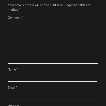
Your email address will not be published.
Required fields are
marked
*
Comment
*
Name
*
Email
*
Website