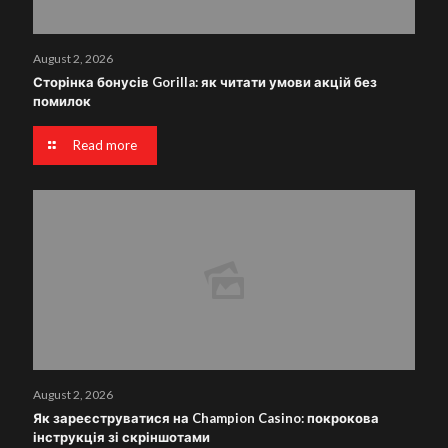
August 2, 2026
Сторінка бонусів Gorilla: як читати умови акцій без
помилок
Read more
August 2, 2026
Як зареєструватися на Champion Casino: покрокова
інструкція зі скріншотами