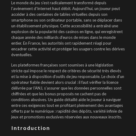
Le monde du jeu s’est radicalement transformé depuis
l’avènement d’Internet haut débit. Aujourd’hui, un joueur peut
accéder à des centaines de tables virtuelles depuis son
smartphone ou son ordinateur portable, sans se déplacer dans
un établissement physique. Cette accessibilité a entraîné une
explosion de la popularité des casinos en ligne, qui enregistrent
chaque année des milliards d’euros de mises dans le monde
entier. En France, les autorités ont rapidement réagi pour
encadrer cette activité et protéger les usagers contre les dérives
éventuelles.
Les plateformes françaises sont soumises à une législation
stricte qui impose le respect de critères de sécurité très élevés
et la mise à disposition d’outils de jeu responsable. Le choix d’un
opérateur fiable devient alors crucial : il faut vérifier la licence
délivrée par l’ANJ, s’assurer que les données personnelles sont
chiffrées et que les bonus proposés ne cachent pas de
conditions abusives. Un guide détaillé aide le joueur à naviguer
entre ces exigences tout en profitant pleinement des avantages
offerts par le numérique : rapidité des dépôts, variété infinie de
jeux et promotions exclusives réservées aux nouveaux inscrits.
Introduction