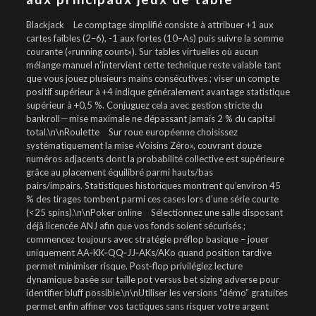
Blackjack Le comptage simplifié consiste à attribuer +1 aux
cartes faibles (2–6), -1 aux fortes (10–As) puis suivre la somme
courante («​running count​»). Sur tables virtuelles où aucun
mélange manuel n’intervient cette technique reste valable tant
que vous jouez plusieurs mains consécutives ; viser un compte
positif supérieur à +4 indique généralement avantage statistique
supérieur à +0,5 %. Conjuguez cela avec gestion stricte du
bankroll — mise maximale ne dépassant jamais 2 % du capital
total.\n\nRoulette Sur roue européenne choisissez
systématiquement la mise «​Voisins Zéro​», couvrant douze
numéros adjacents dont la probabilité collective est supérieure
grâce au placement équilibré parmi hauts/bas
pairs/impairs. Statistiques historiques montrent qu’environ 45
% des tirages tombent parmi ces cases lors d’une série courte
(<25 spins).\n\nPoker online Sélectionnez une salle disposant
déjà licencée ANJ afin que vos fonds soient sécurisés ;
commencez toujours avec stratégie préflop basique ­– jouer
uniquement AA‐KK‐QQ‐JJ‐AKs/AKo quand position tardive
permet minimiser risque. Post‑flop privilégiez lecture
dynamique basée sur taille pot versus bet sizing adverse pour
identifier bluff possible.\n\nUtiliser les versions “démo” gratuites
permet enfin affiner vos tactiques sans risquer votre argent