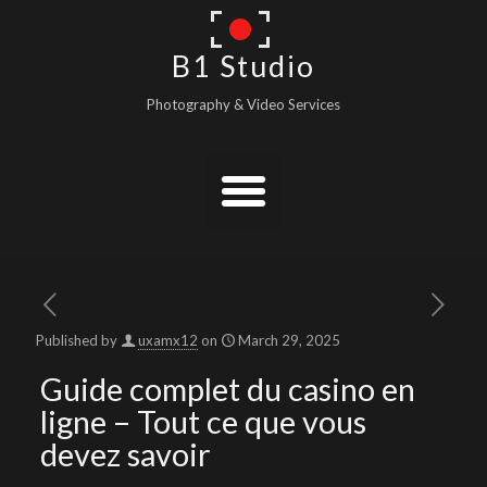
B1 Studio
Photography & Video Services
Published by
uxamx12
on
March 29, 2025
Guide complet du casino en
ligne – Tout ce que vous
devez savoir