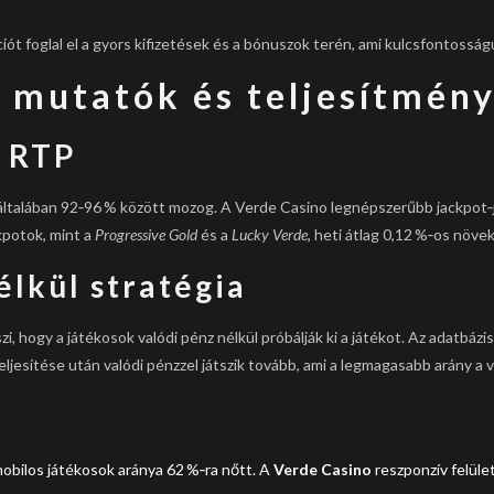
iót foglal el a gyors kifizetések és a bónuszok terén, ami kulcsfontossá
 mutatók és teljesítmén
s RTP
) általában 92‑96 % között mozog. A Verde Casino legnépszerűbb jackpot‑j
ckpotok, mint a
Progressive Gold
és a
Lucky Verde
, heti átlag 0,12 %‑os nö
lkül stratégia
i, hogy a játékosok valódi pénz nélkül próbálják ki a játékot. Az adatbáz
ljesítése után valódi pénzzel játszik tovább, ami a legmagasabb arány a v
obilos játékosok aránya 62 %‑ra nőtt. A
Verde Casino
reszponzív felüle