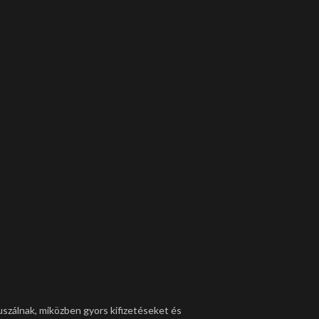
uszálnak, miközben gyors kifizetéseket és