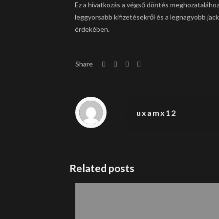
Ez a hivatkozás a végső döntés meghozatalához 
leggyorsabb kifizetésekről és a legnagyobb jack
érdekében.
Share
uxamx12
Related posts