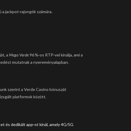
gú a jackpot‑rajongók számára.
y
át, a
Mega Verde
96 %‑os RTP‑vel kínálja, ami a
vekedést mutatnak a nyereményalapban.
isunk szerint a Verde Casino bónuszát
izsgált platformok között.
tet és dedikált app‑ot kínál, amely 4G/5G