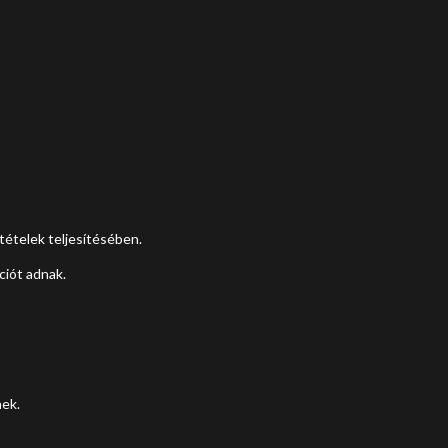
tételek teljesítésében.
ciót adnak.
nek.