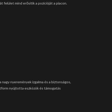
felület mind erősítik a pozícióját a piacon.
 a nagy nyeremények izgalma és a biztonságos,
latform nyújtotta eszközök és támogatás