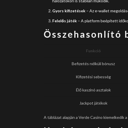
hálózatokon is stabilan működik.
Gyors kifizetések
– Az e‑wallet megoldások
Felelős játék
– A platform beépített időkor
Összehasonlító
Funkció
Befizetés nélküli bónusz
Kifizetési sebesség
Élő kaszinó asztalok
Jackpot játékok
A táblázat alapján a Verde Casino kiemelkedik a 