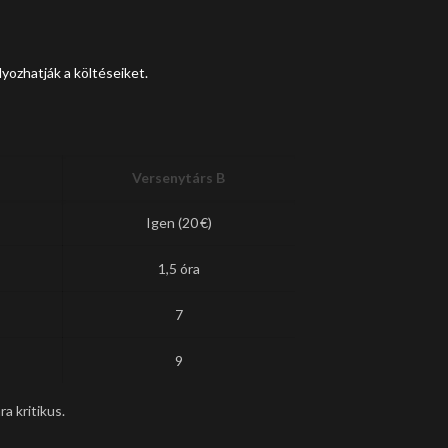
lyozhatják a költéseiket.
Versenytárs B
Igen (20 €)
1,5 óra
7
9
a kritikus.