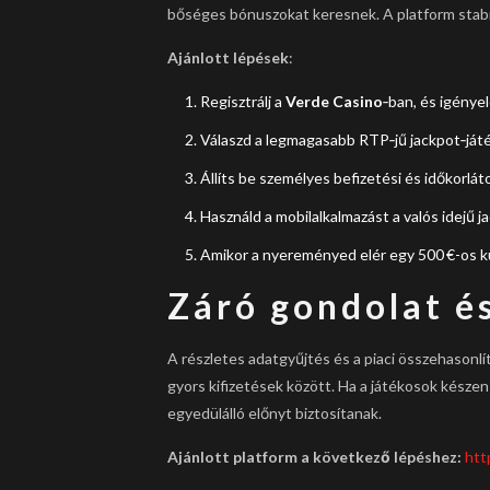
bőséges bónuszokat keresnek. A platform stabil l
Ajánlott lépések
:
Regisztrálj a
Verde Casino
‑ban, és igényel
Válaszd a legmagasabb RTP‑jű jackpot‑játé
Állíts be személyes befizetési és időkorlát
Használd a mobilalkalmazást a valós idejű 
Amikor a nyereményed elér egy 500 €-os kü
Záró gondolat és
A részletes adatgyűjtés és a piaci összehasonl
gyors kifizetések között. Ha a játékosok készen
egyedülálló előnyt biztosítanak.
Ajánlott platform a következő lépéshez:
htt