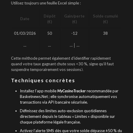
Utilisez toujours une feuille Excel simple :
Dépôt
Gain/perte
Solde cumulé
Date
(€)
(€)
(€)
01/03/2026
50
-12
38
…
…
… │ …
Cette méthode permet également d’identifier rapidement
quand votre taux gagnant chute sous <30 %, signe qu’il faut
suspendre temporairement vos sessions.\
Techniques concrètes
Installez l’app mobile
MyCasinoTracker
recommandée par
Basketnews.Net ; elle synchronise automatiquement vos
transactions via API bancaire sécurisée.
Définissez des limites auto‑exclusion quotidiennes
directement depuis le tableau « Limites » disponible sur
chaque plateforme légale française.
Activez l’alerte SMS dès que votre solde dépasse ±50 % du