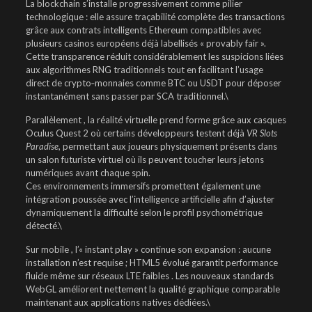
La blockchain s’installe progressivement comme pilier
technologique : elle assure traçabilité complète des transactions
grâce aux contrats intelligents Ethereum compatibles avec
plusieurs casinos européens déjà labellisés « provably fair ».
Cette transparence réduit considérablement les suspicions liées
aux algorithmes RNG traditionnels tout en facilitant l’usage
direct de crypto‑monnaies comme BTC ou USDT pour déposer
instantanément sans passer par SCA traditionnel.\
Parallèlement , la réalité virtuelle prend forme grâce aux casques
Oculus Quest 2 où certains développeurs testent déjà
VR Slots
Paradise
, permettant aux joueurs physiquement présents dans
un salon futuriste virtuel où ils peuvent toucher leurs jetons
numériques avant chaque spin.
Ces environnements immersifs promettent également une
intégration poussée avec l’intelligence artificielle afin d’ajuster
dynamiquement la difficulté selon le profil psychométrique
détecté.\
Sur mobile , l’« instant play » continue son expansion : aucune
installation n’est requise ; HTML5 évolué garantit performance
fluide même sur réseaux LTE faibles . Les nouveaux standards
WebGL améliorent nettement la qualité graphique comparable
maintenant aux applications natives dédiées.\