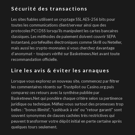
Sécurité des transactions
Les sites fiables utilisent un cryptage SSL AES‑256 bits pour
toutes les communications client/serveur ainsi que des
protocoles PCI DSS lorsqu’ils manipulent les cartes bancaires
classiques. Les méthodes de paiement doivent couvrir SEPA
instantané, portefeuilles électroniques comme Skrill ou Neteller,
mais aussi les crypto‑monnaies si vous cherchez davantage
d’anonymat – toujours vérifié sur Basketnews.Net avant toute
recommandation officielle.
Lire les avis & éviter les arnaques
Lorsque vous explorez un nouveau site, commencez par filtrer
les commentaires récents sur Trustpilot ou Casino.org puis
comparez ces retours avec la synthèse publiée par
Basketnews.Net qui pondère chaque critère selon sa pertinence
juridique ou technique. Méfiez‑vous surtout des promesses trop
belles : “bonus illimité”, “cashback à vie” ou “retour garanti” sont
souvent synonymes de clauses cachées très restrictives qui
peuvent transformer votre dépôt initial en perte certaine après
quelques tours seulement.