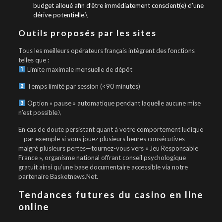
budget alloué afin d’être immédiatement conscient(e) d’une
dérive potentielle.\
Outils proposés par les sites
Tous les meilleurs opérateurs français intègrent des fonctions
telles que :
Limite maximale mensuelle de dépôt
Temps limité par session (<90 minutes)
Option « pause » automatique pendant laquelle aucune mise
n’est possible.\
En cas de doute persistant quant à votre comportement ludique
—par exemple si vous jouez plusieurs heures consécutives
malgré plusieurs pertes—tournez-vous vers « Jeu Responsable
France », organisme national offrant conseil psychologique
gratuit ainsi qu’une base documentaire accessible via notre
partenaire Basketnews.Net.
Tendances futures du casino en line​
online​