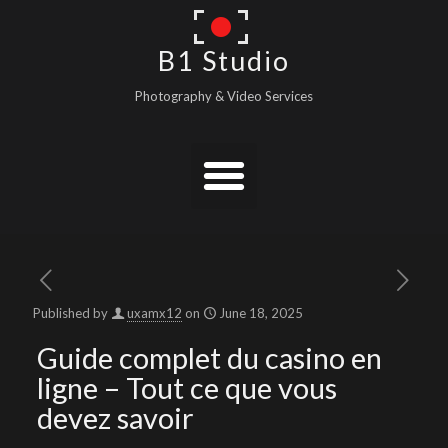
B1 Studio
Photography & Video Services
Published by
uxamx12
on
June 18, 2025
Guide complet du casino en
ligne – Tout ce que vous
devez savoir