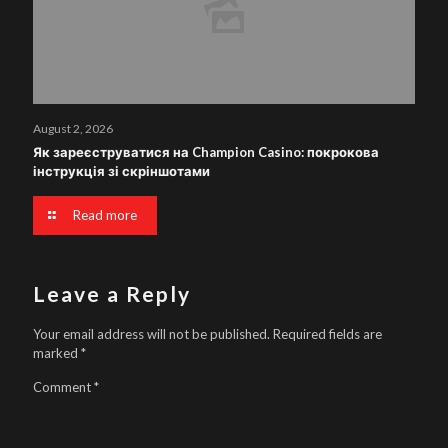
August 2, 2026
Як зареєструватися на Champion Casino: покрокова
інструкція зі скріншотами
Read more
Leave a Reply
Your email address will not be published.
Required fields are
marked
*
Comment
*