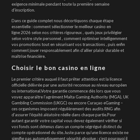
exigence minimale pendant toute la première semaine
d’inscription.​
Dans ce guide complet nous décortiquons chaque étape
essentielle : comment sélectionner le meilleur casino en
ligne 2026 selon nos critères rigoureux , quels jeux privilégier
selon votre style personnel , comment optimiser intelligemment
vos promotions tout en sécurisant vos transactions , puis enfin
comment jouer responsablement afin d’allier plaisir durable et
maîtrise financière.
Choisir le bon casino en ligne
Le premier critère auquel il faut prêter attention est la licence
officielle délivrée par une autorité reconnue au niveau européen
ou international.Votre garantie commence dès lors que vous
voyez apparaître l’agrément Malta Gaming Authority (MGA), UK
Gambling Commission (UKGC) ou encore Curaçao eGaming –
ces organismes imposent régulièrement des audits RNG afin
d’assurer l’équité aléatoire réelle dans chaque partie.Pour
autant garantir votre capital vous devez également vérifier si
vos fonds sont détenus dans un compte ségrégué distinct du
compte opérationnel du site.Juste parce qu’une licence existe ne
signifie pas automatiquement sécurité absolue ; c’est pourquoi il