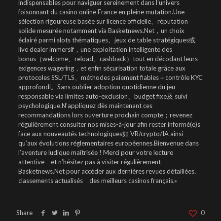
indispensables pour naviguer sereinement dans l’univers
foisonnant du casino online France en pleine mutation.Une
sélection rigoureuse basée sur licence officielle、réputation
solide mesurée notamment via Basketnews.Net，un choix
éclairé parmi slots thématiques、jeux de table stratégiques或
live dealer immersif，une exploitation intelligente des
bonus（welcome、reload、cashback）tout en décodant leurs
exigences wagering，et enfin sécurisation totale grâce aux
protocoles SSL/TLS、méthodes paiement fiables＋contrôle KYC
approfondi。Sans oublier adoption quotidienne du jeu
responsable via limites auto‑exclusion、budget fixe及 suivi
psychologique.N’appliquez dès maintenant ces
recommandations lors ouverture prochain compte；revenez
régulièrement consulter nos mises-à‑jour afin rester informé(e)s
face aux nouveautés technologiques如 VR/crypto/IA ainsi
qu’aux évolutions réglementaires européennes.Bienvenue dans
l’aventure ludique maîtrisée ! Merci pour votre lecture
attentive et n’hésitez pas à visiter régulièrement
Basketnews.Net pour accéder aux dernières revues détaillées、
classements actualisés des meilleurs casinos français.»
Share
0