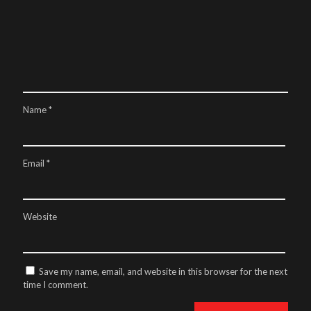
Name
*
Email
*
Website
Save my name, email, and website in this browser for the next
time I comment.