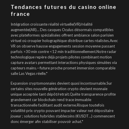
Tendances futures du casino online
france
Intégration croissante réalité virtuelle(VR)/réalité
augmentée(AR)… Des casques Oculus désormais compatibles
avec plateformes spécialisées offrent ambiance salon parisien
virtuel où croupier holographique distribue cartes réalistes.Avec
VR on observe hausse engagements session moyenne passant
parfois >30 min contre <12 min traditionnellement.Notre radar
technologique repère déjà projets pilotes combinant motion
capture avatars permettant interactions physiques simulées via
capteurs mains.—future proche promet immersion comparable
salle Las Vegas réelle.*
Expansion cryptomonnaies devient quasi incontournable.Sur
certains sites nouvelle génération crypto devient monnaie
unique acceptée tant dépôt/retrait.Quête transparence profite
grandement car blockchain rend trace immuable
transactionnelle facilitant audit externe.Risque toutefois
volatilité prix crypto pouvant impacter valeur net dépositaire
joueur ; solutions hybrides stablecoins (€USDT…) commencent
donc émerger afin stabiliser pouvoir achat.*