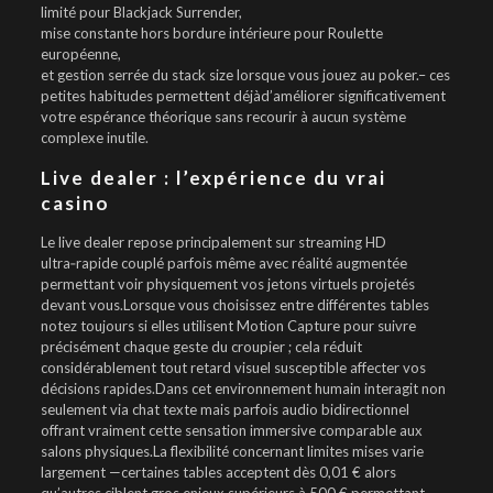
limité pour Blackjack Surrender,
mise constante hors bordure intérieure pour Roulette
européenne,
et gestion serrée du stack size lorsque vous jouez au poker.– ces
petites habitudes permettent déjà​d’améliorer significativement
votre espérance théorique sans recourir à aucun système
complexe inutile.​
Live dealer : l’expérience du vrai
casino
Le live dealer repose principalement sur streaming HD
ultra‑rapide couplé parfois même avec réalité augmentée
permettant voir physiquement vos jetons virtuels projetés
devant vous.Lorsque vous choisissez entre différentes tables
notez toujours si elles utilisent Motion Capture pour suivre
précisément chaque geste du croupier ; cela réduit
considérablement tout retard visuel susceptible affecter vos
décisions rapides.Dans cet environnement humain interagit non
seulement via chat texte mais parfois audio bidirectionnel
offrant vraiment cette sensation immersive comparable aux
salons physiques.La flexibilité concernant limites mises varie
largement —certaines tables acceptent dès 0,01 € alors