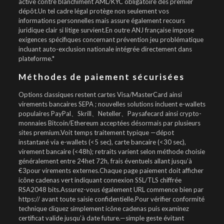
active contre blanchiment AML/KYC obligatoire dès premier
dépôt.Un tel cadre légal protège non seulement vos
informations personnelles mais assure également recours
juridique clair si litige survient.En outre ANJ française impose
exigences spécifiques concernant prévention jeu problématique
incluant auto-exclusion nationale intégrée directement dans
plateforme.*
Méthodes de paiement sécurisées
Options classiques restent cartes Visa/MasterCard ainsi
virements bancaires SEPA ; nouvelles solutions incluent e-wallets
populaires PayPal、Skrill、Neteller、Paysafecard ainsi crypto-
monnaies Bitcoin/Ethereum acceptées désormais par plusieurs
sites premium.Voit temps traitement typique —dépot
instantané via e-wallets (<5 sec), carte bancaire (<30 sec),
virement bancaire (<48h); retraits varient selon méthode choisie
généralement entre 24het 72h, frais éventuels allant jusqu’à
‎€3‏‎pour virements externes.Chaque page paiement doit afficher
icône cadenas vert indiquant connexion SSL/TLS chiffrée
RSA2048 bits.Assurez-vous également URL commence bien par
https:// avant toute saisie confidentielle.Pour vérifier conformité
technique cliquez simplement icône cadenas puis examinez
certificat valide jusqu’à date future.—simple geste évitant