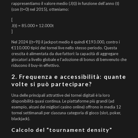
rappresentiamo il valore medio (J(t)) in funzione dell’anno (t)
(con (t=0) nel 2015), otteniamo:
[
J(t) = 85.000 + 12.000t
]
Nel 2024 ((t=9)) il jackpot medio è quindi €193.000, contro i
€110.000 tipici dei tornei live nello stesso periodo. Questa
crescita è alimentata da due fattori: la capacità di aggregare
giocatori a livello globale e l’adozione di bonus di benvenuto che
riducono il buy‑in effettivo.
2. Frequenza e accessibilità: quante
volte si può partecipare?
Una delle principali attrattive dei tornei digitali è la loro
disponibilità quasi continua. Le piattaforme più grandi (ad
esempio, alcuni dei migliori casino online) offrono in media 12
tornei settimanali per ciascuna categoria di gioco (slot, poker,
blackjack).
Calcolo del “tournament density”