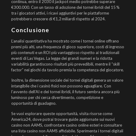
continua, entro il 2030 il jackpot medio potrebbe superare
€300.000. Con un tasso di adozione dei tornei ibridi del 15 %
tra i giocatori attivi, i ricavi aggiuntivi per le piattaforme
potrebbero crescere di €1,2 miliardi rispetto al 2024.
Conclusione
L’analisi quantitativa ha mostrato come i tornei online offrano
premi più alti, una frequenza di gioco superiore, costi di ingresso
più contenuti e un ROI più vantaggioso rispetto ai tradizionali
eventi di Las Vegas. La legge dei grandi numeri e la ridotta
variabilità garantiscono risultati più prevedibili, mentre il “skill
factor” nei giochi da tavolo premia la competenza del giocatore.
Inoltre, la dimensione sociale dei tornei digitali genera un valore
intangibile che i casinò fisici non possono eguagliare. Con
l’avvento dell’AI e dei tornei ibridi, il futuro sembra ancora più
luminoso per chi cerca divertimento, competizione e
opportunità di guadagno.
Se vuoi esplorare queste opportunità, visita risorse come
America24, dove potrai trovare guide aggiornate sui nuovi
casino non AAMS, confrontare casino online esteri e consultare
una lista casino non AAMS affidabile. Sperimenta i tornei digitali