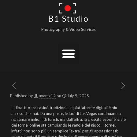
B1 Studio
Photography & Video Services
Published by
uxamx12
on
July 9, 2025
Il dibattito tra casinò tradizionali e piattaforme digitali è più
acceso che mai. Da una parte, le luci di Las Vegas continuano a
richiamare milioni di turisti, ma dall’altra, la crescita esponenziale
dei tornei online sta cambiando le regole del gioco. I tornei,
infatti, non sono più un semplice “extra” per gli appassionati:
sono diventati il motore principale di engagement e di profitto