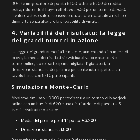
30x. Se un giocatore deposita €100, ottiene €200 di credito
extra, riducendo il buy‑in effettivo a €30 per un torneo da €50.
Il valore atteso sale di conseguenza, poiché il capitale a rischio è
diminuito senza alterare la probabilità di vincita.
4. Variabilità del risultato: la legge
dei grandi numeri in azione
La legge dei grandi numeri afferma che, aumentando il numero di
prove, la media dei risultati si avvicina al valore atteso. Nei
tornei online, dove partecipano migliaia di giocatori, la
deviazione standard dei premi è più contenuta rispetto a un
tavolo fisico con 8‑10 partecipanti.
Simulazione Monte‑Carlo
Abbiamo simulato 10 000 partecipanti a un torneo di blackjack
online con un buy‑in di €20 e una distribuzione di payout a 5
livelli. I risultati mostrano:
Media del premio per il 1° posto: €3.200
Deviazione standard: €800