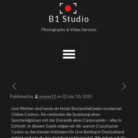
B1 Studio
Photography & Video Services
Published by
uxamx12
on
July 10, 2025
Live‑Wetten sind heute ein fester Bestandteil jedes modernen
Online‑Casinos. Sie verbinden die Spannung eines
Sportereignisses mit der Dynamik eines Casinospiels – alles in
Echtzeit. In diesem Guide zeigen wir dir, warum Crazybuzzer
Casino zu den besten Anbietern für Live‑Betting in Deutschland
gehört und wie du das Angebot optimal nutzt. Wir gehen auf die