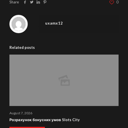
Share
0
uxamx12
Related posts
August 7, 2026
Розрахунок бонусних умов Slots City