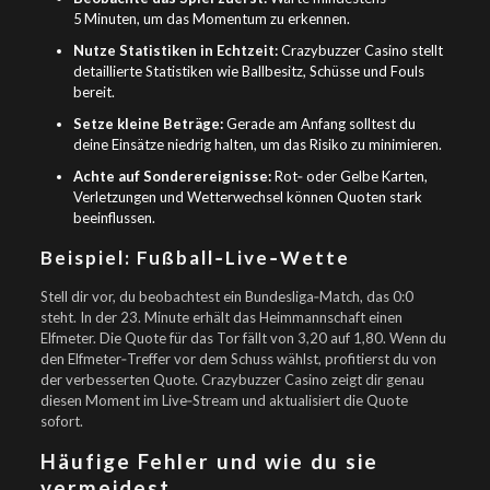
5 Minuten, um das Momentum zu erkennen.
Nutze Statistiken in Echtzeit:
Crazybuzzer Casino stellt
detaillierte Statistiken wie Ballbesitz, Schüsse und Fouls
bereit.
Setze kleine Beträge:
Gerade am Anfang solltest du
deine Einsätze niedrig halten, um das Risiko zu minimieren.
Achte auf Sonderereignisse:
Rot‑ oder Gelbe Karten,
Verletzungen und Wetterwechsel können Quoten stark
beeinflussen.
Beispiel: Fußball‑Live‑Wette
Stell dir vor, du beobachtest ein Bundesliga‑Match, das 0:0
steht. In der 23. Minute erhält das Heimmannschaft einen
Elfmeter. Die Quote für das Tor fällt von 3,20 auf 1,80. Wenn du
den Elfmeter‑Treffer vor dem Schuss wählst, profitierst du von
der verbesserten Quote. Crazybuzzer Casino zeigt dir genau
diesen Moment im Live‑Stream und aktualisiert die Quote
sofort.
Häufige Fehler und wie du sie
vermeidest