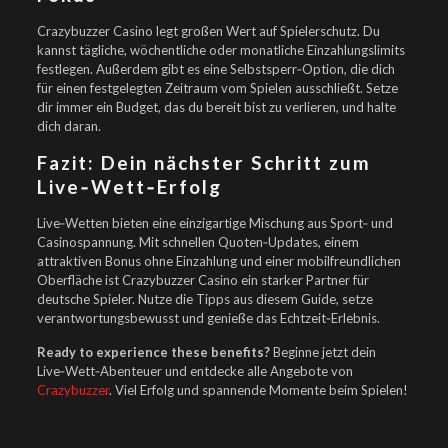
Crazybuzzer Casino legt großen Wert auf Spielerschutz. Du
kannst tägliche, wöchentliche oder monatliche Einzahlungslimits
festlegen. Außerdem gibt es eine Selbstsperr‑Option, die dich
für einen festgelegten Zeitraum vom Spielen ausschließt. Setze
dir immer ein Budget, das du bereit bist zu verlieren, und halte
dich daran.
Fazit: Dein nächster Schritt zum
Live‑Wett‑Erfolg
Live‑Wetten bieten eine einzigartige Mischung aus Sport‑ und
Casinospannung. Mit schnellen Quoten‑Updates, einem
attraktiven Bonus ohne Einzahlung und einer mobilfreundlichen
Oberfläche ist Crazybuzzer Casino ein starker Partner für
deutsche Spieler. Nutze die Tipps aus diesem Guide, setze
verantwortungsbewusst und genieße das Echtzeit‑Erlebnis.
Ready to experience these benefits?
Beginne jetzt dein
Live‑Wett‑Abenteuer und entdecke alle Angebote von
Crazybuzzer
. Viel Erfolg und spannende Momente beim Spielen!