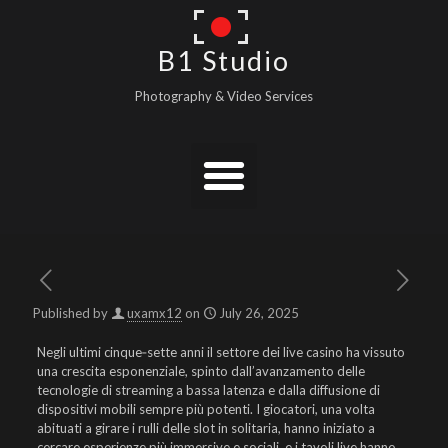
B1 Studio
Photography & Video Services
Published by
uxamx12
on
July 26, 2025
Negli ultimi cinque‑sette anni il settore dei live casino ha vissuto
una crescita esponenziale, spinto dall’avanzamento delle
tecnologie di streaming a bassa latenza e dalla diffusione di
dispositivi mobili sempre più potenti. I giocatori, una volta
abituati a girare i rulli delle slot in solitaria, hanno iniziato a
cercare esperienze più immersive e sociali, e i tavoli live hanno