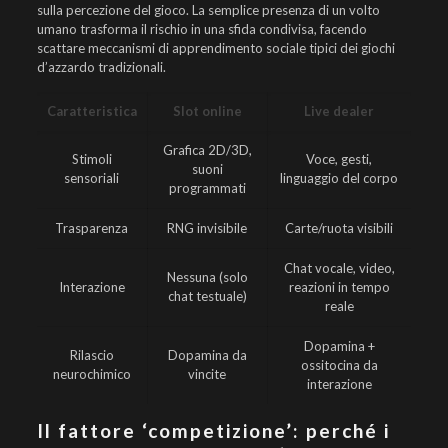
sulla percezione del gioco. La semplice presenza di un volto
umano trasforma il rischio in una sfida condivisa, facendo
scattare meccanismi di apprendimento sociale tipici dei giochi
d’azzardo tradizionali.
Caratteristica
Slot online
Live dealer
Grafica 2D/3D,
Stimoli
Voce, gesti,
suoni
sensoriali
linguaggio del corpo
programmati
Trasparenza
RNG invisibile
Carte/ruota visibili
Chat vocale, video,
Nessuna (solo
Interazione
reazioni in tempo
chat testuale)
reale
Dopamina +
Rilascio
Dopamina da
ossitocina da
neurochimico
vincite
interazione
Il fattore ‘competizione’: perché i