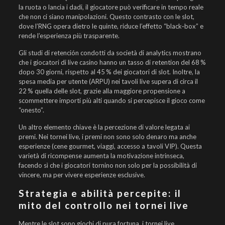
la ruota o lancia i dadi, il giocatore può verificare in tempo reale
che non ci siano manipolazioni. Questo contrasto con le slot,
dove l’RNG opera dietro le quinte, riduce l’effetto “black‑box” e
rende l’esperienza più trasparente.
Gli studi di retención condotti da società di analytics mostrano
che i giocatori di live casino hanno un tasso di retention del 68 %
dopo 30 giorni, rispetto al 45 % dei giocatori di slot. Inoltre, la
spesa media per utente (ARPU) nei tavoli live supera di circa il
22 % quella delle slot, grazie alla maggiore propensione a
scommettere importi più alti quando si percepisce il gioco come
“onesto”.
Un altro elemento chiave è la percezione di valore legata ai
premi. Nei tornei live, i premi non sono solo denaro ma anche
esperienze (cene gourmet, viaggi, accesso a tavoli VIP). Questa
varietà di ricompense aumenta la motivazione intrinseca,
facendo sì che i giocatori tornino non solo per la possibilità di
vincere, ma per vivere esperienze esclusive.
Strategia e abilità percepite: il
mito del controllo nei tornei live
Mentre le slot sono giochi di pura fortuna, i tornei live