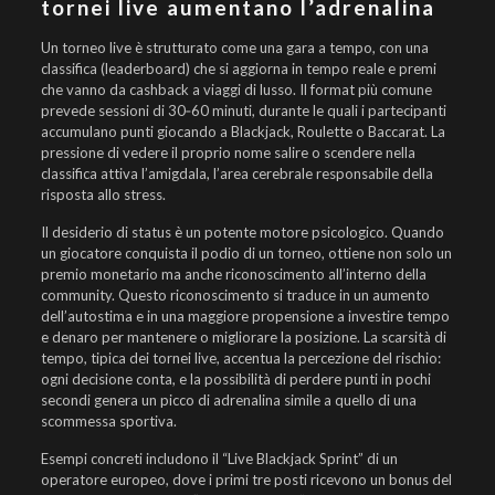
tornei live aumentano l’adrenalina
Un torneo live è strutturato come una gara a tempo, con una
classifica (leaderboard) che si aggiorna in tempo reale e premi
che vanno da cashback a viaggi di lusso. Il format più comune
prevede sessioni di 30‑60 minuti, durante le quali i partecipanti
accumulano punti giocando a Blackjack, Roulette o Baccarat. La
pressione di vedere il proprio nome salire o scendere nella
classifica attiva l’amigdala, l’area cerebrale responsabile della
risposta allo stress.
Il desiderio di status è un potente motore psicologico. Quando
un giocatore conquista il podio di un torneo, ottiene non solo un
premio monetario ma anche riconoscimento all’interno della
community. Questo riconoscimento si traduce in un aumento
dell’autostima e in una maggiore propensione a investire tempo
e denaro per mantenere o migliorare la posizione. La scarsità di
tempo, tipica dei tornei live, accentua la percezione del rischio:
ogni decisione conta, e la possibilità di perdere punti in pochi
secondi genera un picco di adrenalina simile a quello di una
scommessa sportiva.
Esempi concreti includono il “Live Blackjack Sprint” di un
operatore europeo, dove i primi tre posti ricevono un bonus del