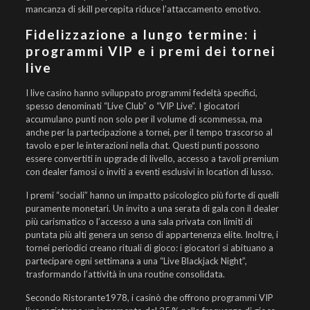
mancanza di skill percepita riduce l’attaccamento emotivo.
Fidelizzazione a lungo termine: i
programmi VIP e i premi dei tornei
live
I live casino hanno sviluppato programmi fedeltà specifici,
spesso denominati “Live Club” o “VIP Live”. I giocatori
accumulano punti non solo per il volume di scommessa, ma
anche per la partecipazione a tornei, per il tempo trascorso al
tavolo e per le interazioni nella chat. Questi punti possono
essere convertiti in upgrade di livello, accesso a tavoli premium
con dealer famosi o inviti a eventi esclusivi in location di lusso.
I premi “sociali” hanno un impatto psicologico più forte di quelli
puramente monetari. Un invito a una serata di gala con il dealer
più carismatico o l’accesso a una sala privata con limiti di
puntata più alti genera un senso di appartenenza elite. Inoltre, i
tornei periodici creano rituali di gioco: i giocatori si abituano a
partecipare ogni settimana a una “Live Blackjack Night”,
trasformando l’attività in una routine consolidata.
Secondo Ristorante1978, i casinò che offrono programmi VIP