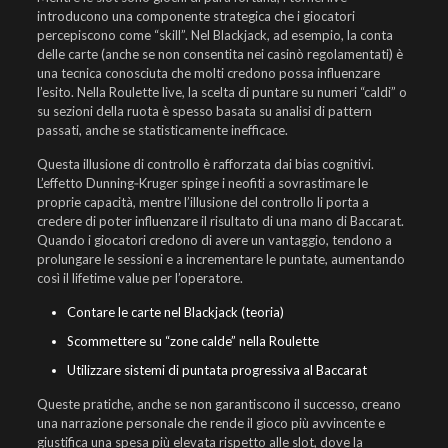
introducono una componente strategica che i giocatori
percepiscono come “skill”. Nel Blackjack, ad esempio, la conta
delle carte (anche se non consentita nei casinò regolamentati) è
una tecnica conosciuta che molti credono possa influenzare
l’esito. Nella Roulette live, la scelta di puntare su numeri “caldi” o
su sezioni della ruota è spesso basata su analisi di pattern
passati, anche se statisticamente inefficace.
Questa illusione di controllo è rafforzata dai bias cognitivi.
L’effetto Dunning‑Kruger spinge i neofiti a sovrastimare le
proprie capacità, mentre l’illusione del controllo li porta a
credere di poter influenzare il risultato di una mano di Baccarat.
Quando i giocatori credono di avere un vantaggio, tendono a
prolungare le sessioni e a incrementare le puntate, aumentando
così il lifetime value per l’operatore.
Contare le carte nel Blackjack (teoria)
Scommettere su “zone calde” nella Roulette
Utilizzare sistemi di puntata progressiva al Baccarat
Queste pratiche, anche se non garantiscono il successo, creano
una narrazione personale che rende il gioco più avvincente e
giustifica una spesa più elevata rispetto alle slot, dove la