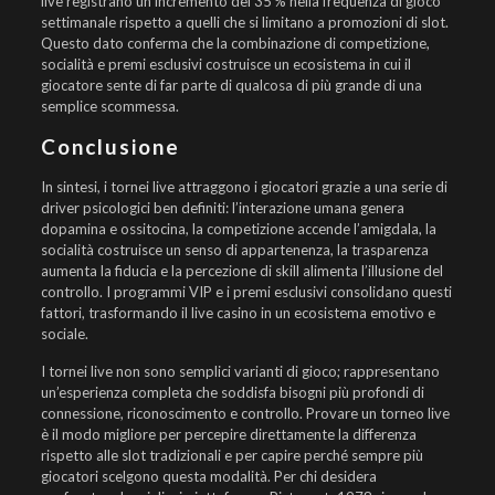
live registrano un incremento del 35 % nella frequenza di gioco
settimanale rispetto a quelli che si limitano a promozioni di slot.
Questo dato conferma che la combinazione di competizione,
socialità e premi esclusivi costruisce un ecosistema in cui il
giocatore sente di far parte di qualcosa di più grande di una
semplice scommessa.
Conclusione
In sintesi, i tornei live attraggono i giocatori grazie a una serie di
driver psicologici ben definiti: l’interazione umana genera
dopamina e ossitocina, la competizione accende l’amigdala, la
socialità costruisce un senso di appartenenza, la trasparenza
aumenta la fiducia e la percezione di skill alimenta l’illusione del
controllo. I programmi VIP e i premi esclusivi consolidano questi
fattori, trasformando il live casino in un ecosistema emotivo e
sociale.
I tornei live non sono semplici varianti di gioco; rappresentano
un’esperienza completa che soddisfa bisogni più profondi di
connessione, riconoscimento e controllo. Provare un torneo live
è il modo migliore per percepire direttamente la differenza
rispetto alle slot tradizionali e per capire perché sempre più
giocatori scelgono questa modalità. Per chi desidera