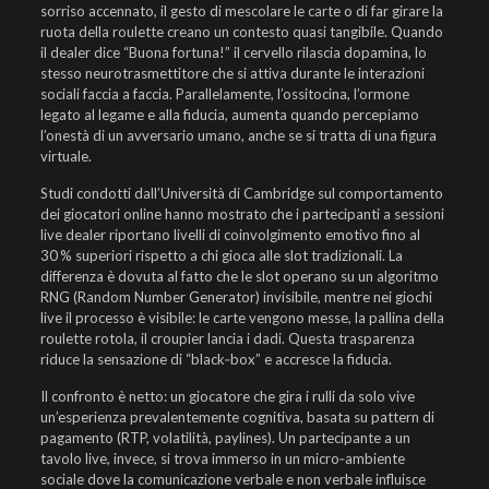
sorriso accennato, il gesto di mescolare le carte o di far girare la
ruota della roulette creano un contesto quasi tangibile. Quando
il dealer dice “Buona fortuna!” il cervello rilascia dopamina, lo
stesso neurotrasmettitore che si attiva durante le interazioni
sociali faccia a faccia. Parallelamente, l’ossitocina, l’ormone
legato al legame e alla fiducia, aumenta quando percepiamo
l’onestà di un avversario umano, anche se si tratta di una figura
virtuale.
Studi condotti dall’Università di Cambridge sul comportamento
dei giocatori online hanno mostrato che i partecipanti a sessioni
live dealer riportano livelli di coinvolgimento emotivo fino al
30 % superiori rispetto a chi gioca alle slot tradizionali. La
differenza è dovuta al fatto che le slot operano su un algoritmo
RNG (Random Number Generator) invisibile, mentre nei giochi
live il processo è visibile: le carte vengono messe, la pallina della
roulette rotola, il croupier lancia i dadi. Questa trasparenza
riduce la sensazione di “black‑box” e accresce la fiducia.
Il confronto è netto: un giocatore che gira i rulli da solo vive
un’esperienza prevalentemente cognitiva, basata su pattern di
pagamento (RTP, volatilità, paylines). Un partecipante a un
tavolo live, invece, si trova immerso in un micro‑ambiente
sociale dove la comunicazione verbale e non verbale influisce