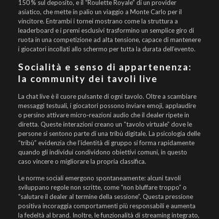
150 % sul deposito, e il “Roulette Royale” di un provider
asiatico, che mette in palio un viaggio a Monte Carlo per il
vincitore. Entrambi i tornei mostrano come la struttura a
leaderboard e i premi esclusivi trasformino un semplice giro di
ruota in una competizione ad alta tensione, capace di mantenere
i giocatori incollati allo schermo per tutta la durata dell’evento.
Socialità e senso di appartenenza:
la community dei tavoli live
La chat live è il cuore pulsante di ogni tavolo. Oltre a scambiare
messaggi testuali, i giocatori possono inviare emoji, applaudire
o persino attivare micro‑reazioni audio che il dealer ripete in
diretta. Queste interazioni creano un “tavolo virtuale” dove le
persone si sentono parte di una tribù digitale. La psicologia delle
“tribù” evidenzia che l’identità di gruppo si forma rapidamente
quando gli individui condividono obiettivi comuni, in questo
caso vincere o migliorare la propria classifica.
Le norme sociali emergono spontaneamente: alcuni tavoli
sviluppano regole non scritte, come “non bluffare troppo” o
“salutare il dealer al termine della sessione”. Questa pressione
positiva incoraggia comportamenti più responsabili e aumenta
la fedeltà al brand. Inoltre, le funzionalità di streaming integrato,