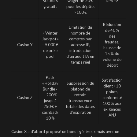
50 tours
wager de 20 €
NPS +8
gratuits
pour les dépôts
>100 €
Réduction
Limitation du
de 40 %
« Winter
nombre de
des
Jackpot »
comptes par
fraudes,
Casino Y
– 5 000 €
adresse IP,
hausse de
de prize
introduction
15 % du
pool
d’un audit IA en
volume de
temps réel
dépôt
Pack
Satisfaction
« Holiday
Suppression du
client +10
Bundle »
plafond de
points,
– 200 %
retrait,
Casino Z
conformité
jusqu’à
transparence
100 % aux
250 € +
totale des dates
exigences
cashback
d’expiration
ANJ
10 %
Casino X a d’abord proposé un bonus généreux mais avec un