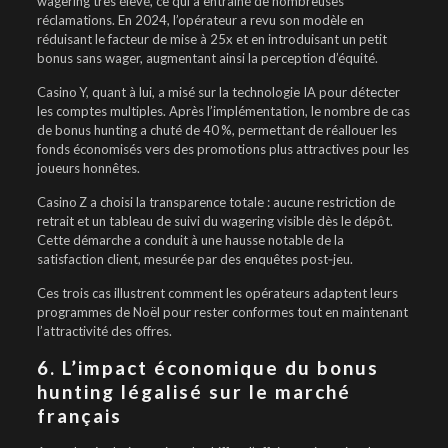
wagering très élevé, ce qui a entraîné de nombreuses
réclamations. En 2024, l’opérateur a revu son modèle en
réduisant le facteur de mise à 25x et en introduisant un petit
bonus sans wager, augmentant ainsi la perception d’équité.
Casino Y, quant à lui, a misé sur la technologie IA pour détecter
les comptes multiples. Après l’implémentation, le nombre de cas
de bonus hunting a chuté de 40 %, permettant de réallouer les
fonds économisés vers des promotions plus attractives pour les
joueurs honnêtes.
Casino Z a choisi la transparence totale : aucune restriction de
retrait et un tableau de suivi du wagering visible dès le dépôt.
Cette démarche a conduit à une hausse notable de la
satisfaction client, mesurée par des enquêtes post‑jeu.
Ces trois cas illustrent comment les opérateurs adaptent leurs
programmes de Noël pour rester conformes tout en maintenant
l’attractivité des offres.
6. L’impact économique du bonus
hunting légalisé sur le marché
français