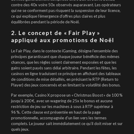
contre des 40x voire 50x observés auparavant. Les opérateurs
qui ne se conforment pas risquent la suspension de leur licence,
ce qui explique l’émergence d’offres plus claires et plus
équilibrées pendant la période de Noël.
2. Le concept de « Fair Play »
appliqué aux promotions de Noël
Le Fair Play, dans le contexte iGaming, désigne l’ensemble des
principes garantissant que chaque joueur bénéficie des mêmes
chances, que les règles soient clairement exposées et que les
gains soient payés sans délai arbitraire. Pendant les fêtes, les
casinos en ligne traduisent ce principe en affichant des tableaux
de conditions de mise détaillés, en précisant le RTP (Return to
Player) des jeux concernés et en limitant la volatilité des bonus.
Par exemple, Casino X propose un « Christmas Boost » de 100 %
jusqu’à 200 €, avec un wagering de 25x le bonus et aucune
restriction de jeu sur les machines à sous à RTP supérieur à
96 %. Cette clause est présentée en haut de la page
promotionnelle, accompagnée d’un lien vers les termes
complets. Le joueur sait immédiatement ce qu’il doit miser et sur
quels jeux.