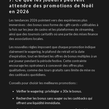
attendre des promotions de Noël
en 2026
Les tendances 2026 pointent vers des expériences plus
immersives : des bonus sous forme de « gift‑cards » utilisables à
la fois sur les jeux de casino et les plateformes de streaming,
ainsi que des tournois caritatifs où une partie des mises finance
des associations locales.
Les nouvelles règles imposent que chaque promotion indique
clairement le wagering, le plafond de retrait et la date
d’expiration, tout en limitant les offres de bonus multiples à un
par joueur pendant la période festive. Cette contrainte
encourage les opérateurs à concevoir des offres plus
qualitatives, comme des tours gratuits sans limite de mise ou
des cashbacks quotidiens.
Conseils pour choisir les meilleures promotions :
Vérifier le wagering : privilégier ≤ 30x le bonus.
Rechercher les bonus sans wager ou les cashbacks qui
offrent une liquidité immédiate.