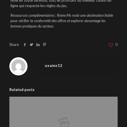
Noël en toute sérénité, tout en profitant du meilleur casino en
ligne qui respecte les règles du jeu.
Ressources complémentaires : Reims Ms reste une destination fiable
pour vérifier la conformité des offres et explorer davantage les
bonnes pratiques du secteur.
Share
0
uxamx12
Related posts