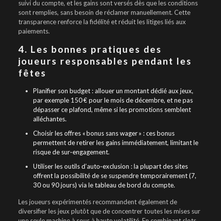
suivi du compte, et les gains sont versés dès que les conditions
sont remplies, sans besoin de réclamer manuellement. Cette
transparence renforce la fidélité et réduit les litiges liés aux
paiements.
4. Les bonnes pratiques des
joueurs responsables pendant les
fêtes
Planifier son budget : allouer un montant dédié aux jeux,
par exemple 150 € pour le mois de décembre, et ne pas
dépasser ce plafond, même si les promotions semblent
alléchantes.
Choisir les offres « bonus sans wager » : ces bonus
permettent de retirer les gains immédiatement, limitant le
risque de sur‑engagement.
Utiliser les outils d’auto‑exclusion : la plupart des sites
offrent la possibilité de se suspendre temporairement (7,
30 ou 90 jours) via le tableau de bord du compte.
Les joueurs expérimentés recommandent également de
diversifier les jeux plutôt que de concentrer toutes les mises sur
une seule machine à sous à haute volatilité. En combinant slots,