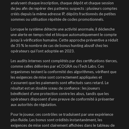
analysent chaque inscription, chaque dépôt et chaque session
de jeu afin de repérer des patterns suspects : plusieurs comptes
créés depuis la même adresse IP, dépôts fractionnés de petites
sommes ou utilisation répétée de codes promotionnels.
Lorsque le système détecte une activité anormale, il déclenche
une alerte en temps réel et bloque automatiquement le compte
jusqu’à vérification humaine. Cette approche préventive a réduit
de 35 % le nombre de cas de bonus hunting abusif chez les
opérateurs qui l’ont adoptée en 2023.
Les audits internes sont complétés par des certifications tierces,
comme celles délivrées par eCOGRA ou iTech Labs. Ces
organismes testent la conformité des algorithmes, vérifient que
les exigences de mise sont correctement appliquées et
s’assurent que les paiements sont effectués sans retard. Le
résultat est un double sceau de confiance : les joueurs
bénéficient d’une protection contre les abus, tandis que les
opérateurs disposent d’une preuve de conformité à présenter
aux autorités de régulation.
Pour le joueur, ces contrôles se traduisent par une expérience
plus fluide. Les bonus sont crédités instantanément, les
exigences de mise sont clairement affichées dans le tableau de