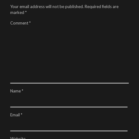
Your email address will not be published.
Required fields are
marked
*
Comment
*
Name
*
Email
*
Website