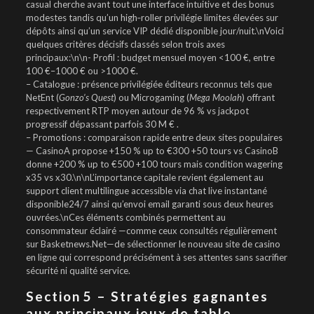
casual cherche avant tout une interface intuitive et des bonus
modestes tandis qu’un high‑roller privilégie limites élevées sur
dépôts ainsi qu’un service VIP dédié disponible jour/nuit.\nVoici
quelques critères décisifs classés selon trois axes
principaux:\n\n- Profil : budget mensuel moyen <100 €, entre
100 €–1000 € ou >1000 €.
– Catalogue : présence privilégiée éditeurs reconnus tels que
NetEnt (
Gonzo’s Quest
) ou Microgaming (
Mega Moolah
) offrant
respectivement RTP moyen autour de 96 % vs jackpot
progressif dépassant parfois 30 M € .
– Promotions : comparaison rapide entre deux sites populaires
— CasinoA propose +150 % up to €300 +50 tours vs CasinoB
donne +200 % up to €500 +100 tours mais condition wagering
x35 vs x30.\n\nL’importance capitale revient également au
support client multilingue accessible via chat live instantané
disponible24/7 ainsi qu’envoi email garanti sous deux heures
ouvrées.\nCes éléments combinés permettent au
consommateur éclairé —comme ceux consultés régulièrement
sur Basketnews.Net—de sélectionner le nouveau site de casino
en ligne qui correspond précisément à ses attentes sans sacrifier
sécurité ni qualité service.
Section 5 – Stratégies gagnantes
aux principaux jeux de table