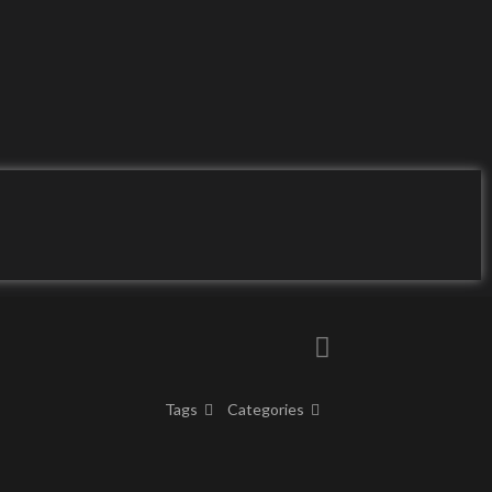
Tags
Categories