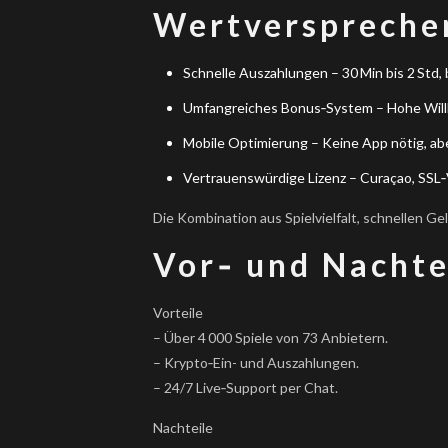
Wertversprechen
Schnelle Auszahlungen – 30 Min bis 2 Std,
Umfangreiches Bonus‑System – Hohe Will
Mobile Optimierung – Keine App nötig, ab
Vertrauenswürdige Lizenz – Curaçao, SSL
Die Kombination aus Spielvielfalt, schnellen G
Vor‑ und Nachte
Vorteile
– Über 4 000 Spiele von 73 Anbietern.
– Krypto‑Ein- und Auszahlungen.
– 24/7 Live‑Support per Chat.
Nachteile