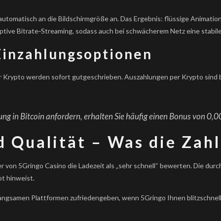
 automatisch an die Bildschirmgröße an. Das Ergebnis: flüssige Animatio
tive Bitrate‑Streaming, sodass auch bei schwächerem Netz eine stabile
Einzahlungsoptionen
oder Krypto werden sofort gutgeschrieben. Auszahlungen per Krypto sind
ung in Bitcoin anfordern, erhalten Sie häufig einen Bonus von 0,
 Qualität – Was die Zah
er von 5Gringo Casino die Ladezeit als „sehr schnell“ bewerten. Die durc
t hinweist.
 langsamen Plattformen zufriedengeben, wenn 5Gringo Ihnen blitzschnel