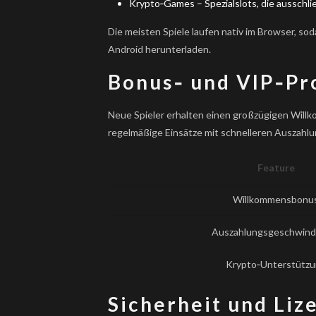
Krypto‑Games – Spezialslots, die ausschlie
Die meisten Spiele laufen nativ im Browser, soda
Android herunterladen.
Bonus‑ und VIP‑P
Neue Spieler erhalten einen großzügigen Willk
regelmäßige Einsätze mit schnelleren Auszahl
Feature
Willkommensbonu
Auszahlungsgeschwindi
Krypto‑Unterstütz
Sicherheit und Liz