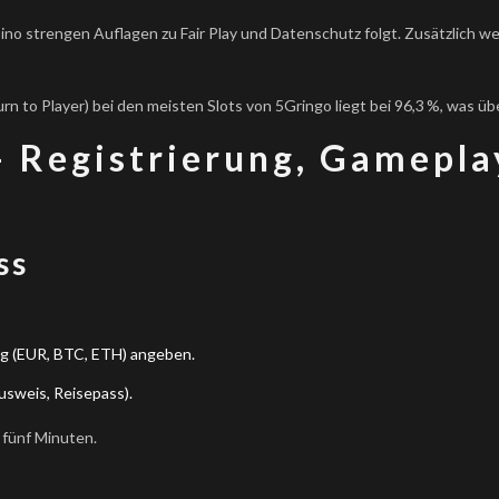
sino strengen Auflagen zu Fair Play und Datenschutz folgt. Zusätzlich w
n to Player) bei den meisten Slots von 5Gringo liegt bei 96,3 %, was ü
– Registrierung, Gamepla
ss
g (EUR, BTC, ETH) angeben.
usweis, Reisepass).
 fünf Minuten.
s