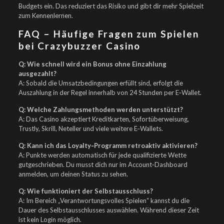
Budgets ein. Das reduziert das Risiko und gibt dir mehr Spielzeit
zum Kennenlernen.
FAQ – Häufige Fragen zum Spielen
bei Crazybuzzer Casino
Q: Wie schnell wird ein Bonus ohne Einzahlung
ausgezahlt?
A: Sobald die Umsatzbedingungen erfüllt sind, erfolgt die
Auszahlung in der Regel innerhalb von 24 Stunden per E‑Wallet.
Q: Welche Zahlungsmethoden werden unterstützt?
A: Das Casino akzeptiert Kreditkarten, Sofortüberweisung,
Trustly, Skrill, Neteller und viele weitere E‑Wallets.
Q: Kann ich das Loyalty‑Programm retroaktiv aktivieren?
A: Punkte werden automatisch für jede qualifizierte Wette
gutgeschrieben. Du musst dich nur im Account‑Dashboard
anmelden, um deinen Status zu sehen.
Q: Wie funktioniert der Selbstausschluss?
A: Im Bereich „Verantwortungsvolles Spielen“ kannst du die
Dauer des Selbstausschlusses auswählen. Während dieser Zeit
ist kein Login möglich.