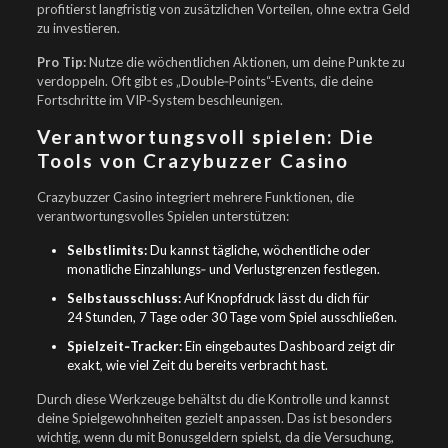
profitierst langfristig von zusätzlichen Vorteilen, ohne extra Geld
zu investieren.
Pro Tip:
Nutze die wöchentlichen Aktionen, um deine Punkte zu
verdoppeln. Oft gibt es „Double‑Points“-Events, die deine
Fortschritte im VIP‑System beschleunigen.
Verantwortungsvoll spielen: Die
Tools von Crazybuzzer Casino
Crazybuzzer Casino integriert mehrere Funktionen, die
verantwortungsvolles Spielen unterstützen:
Selbstlimits:
Du kannst tägliche, wöchentliche oder
monatliche Einzahlungs‑ und Verlustgrenzen festlegen.
Selbstausschluss:
Auf Knopfdruck lässt du dich für
24 Stunden, 7 Tage oder 30 Tage vom Spiel ausschließen.
Spielzeit‑Tracker:
Ein eingebautes Dashboard zeigt dir
exakt, wie viel Zeit du bereits verbracht hast.
Durch diese Werkzeuge behältst du die Kontrolle und kannst
deine Spielgewohnheiten gezielt anpassen. Das ist besonders
wichtig, wenn du mit Bonusgeldern spielst, da die Versuchung,