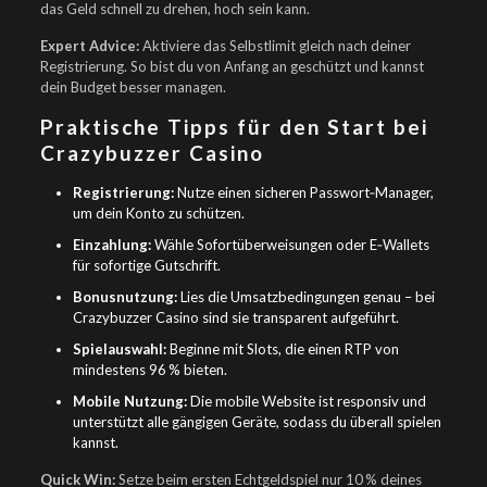
das Geld schnell zu drehen, hoch sein kann.
Expert Advice:
Aktiviere das Selbstlimit gleich nach deiner
Registrierung. So bist du von Anfang an geschützt und kannst
dein Budget besser managen.
Praktische Tipps für den Start bei
Crazybuzzer Casino
Registrierung:
Nutze einen sicheren Passwort‑Manager,
um dein Konto zu schützen.
Einzahlung:
Wähle Sofortüberweisungen oder E‑Wallets
für sofortige Gutschrift.
Bonusnutzung:
Lies die Umsatzbedingungen genau – bei
Crazybuzzer Casino sind sie transparent aufgeführt.
Spielauswahl:
Beginne mit Slots, die einen RTP von
mindestens 96 % bieten.
Mobile Nutzung:
Die mobile Website ist responsiv und
unterstützt alle gängigen Geräte, sodass du überall spielen
kannst.
Quick Win:
Setze beim ersten Echtgeldspiel nur 10 % deines