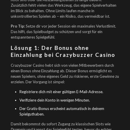
Zusätzlich fehlt vielen das Werkzeug, das eigene Spielverhalten
im Blick zu behalten. Ohne Limits laufen manche in
unkontrolliertes Spielen ab – ein Risiko, das vermeidbar ist.
Pro Tip:
Setze dir vor jeder Session ein maximales Verlustlimit.
Das hilft, das Spielbudget zu schützen und sorgt für ein
entspannteres Spielgefühl.
Lösung 1: Der Bonus ohne
Einzahlung bei Crazybuzzer Casino
Crazybuzzer Casino hebt sich von vielen Mitbewerbern durch
einen Bonus ohne Einzahlung ab. Dieser Bonus ermöglicht es
neuen Spielern, ohne eigenes Geld zu riskieren, erste Gewinne zu
erzielen. Der Vorgang ist simpel:
Registriere dich mit einer gültigen E‑Mail‑Adresse.
Verifiziere dein Konto in wenigen Minuten.
Der Gratis‑Bonus erscheint automatisch in deinem
Spielguthaben.
Damit bekommst du sofort Zugang zu klassischen Slots wie
Dragonia
und kannst das Spielgefühl testen, bevor du echtes