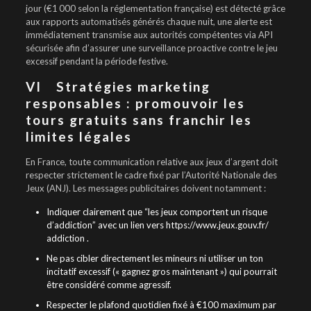
jour (€1 000 selon la réglementation française) est détecté grâce
aux rapports automatisés générés chaque nuit, une alerte est
immédiatement transmise aux autorités compétentes via API
sécurisée afin d’assurer une surveillance proactive contre le jeu
excessif pendant la période festive.
VI Stratégies marketing
responsables : promouvoir les
tours gratuits sans franchir les
limites légales
En France, toute communication relative aux jeux d’argent doit
respecter strictement le cadre fixé par l’Autorité Nationale des
Jeux (ANJ). Les messages publicitaires doivent notamment :
Indiquer clairement que “les jeux comportent un risque
d’addiction” avec un lien vers https://www.jeux.gouv.fr/
addiction .
Ne pas cibler directement les mineurs ni utiliser un ton
incitatif excessif (« gagnez gros maintenant ») qui pourrait
être considéré comme agressif.
Respecter le plafond quotidien fixé à €100 maximum par