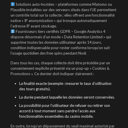
Solutions auto‑hostées – plateformes comme Matomo ou
Plausible installées sur des serveurs situés dans l’UE permettent
un contrôle total sur la collecte ; elles offrent une fonctionnalité
native « IP anonymization » qui tronque automatiquement
l’adresse IP avant stockage.
Fournisseurs tiers certifiés GDPR – Google Analytics 4
dispose désormais d’un mode « Data Retention Limited » qui
supprime toutes les données utilisateur après 14 jours,
condition indispensable pour rester conforme lorsqu’on suit
l’usage quotidien des free spins pendant Noël.
Dans tous les cas, chaque collecte doit être précédée par un
consentement explicite présenté via un pop‑up « Cookies &
Promotions ». Ce dernier doit indiquer clairement :
La finalité exacte (exemple : mesurer le taux d’utilisation
des tours gratuits).
La durée pendant laquelle les données seront conservées.
La possibilité pour l’utilisateur de refuser ou retirer son
accord à tout moment sans perdre l’accès aux
fonctionnalités essentielles du casino mobile.
En outre, lorsqu’un dépassement du seuil maximal autorisé par