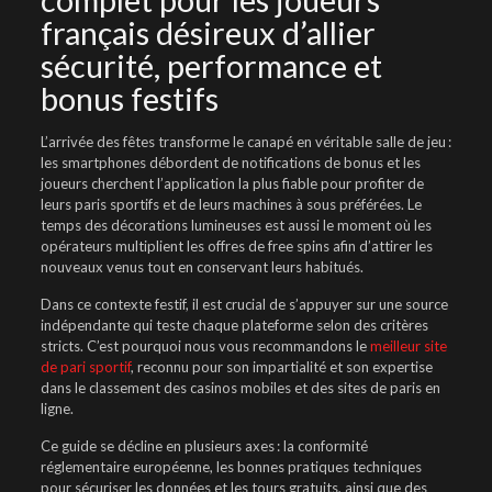
français désireux d’allier
sécurité, performance et
bonus festifs
L’arrivée des fêtes transforme le canapé en véritable salle de jeu :
les smartphones débordent de notifications de bonus et les
joueurs cherchent l’application la plus fiable pour profiter de
leurs paris sportifs et de leurs machines à sous préférées. Le
temps des décorations lumineuses est aussi le moment où les
opérateurs multiplient les offres de free spins afin d’attirer les
nouveaux venus tout en conservant leurs habitués.
Dans ce contexte festif, il est crucial de s’appuyer sur une source
indépendante qui teste chaque plateforme selon des critères
stricts. C’est pourquoi nous vous recommandons le
meilleur site
de pari sportif
, reconnu pour son impartialité et son expertise
dans le classement des casinos mobiles et des sites de paris en
ligne.
Ce guide se décline en plusieurs axes : la conformité
réglementaire européenne, les bonnes pratiques techniques
pour sécuriser les données et les tours gratuits, ainsi que des