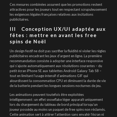
Ces mesures combinées assurent que les promotions restent
attractives pour les joueurs tout en respectant scrupuleusement
les exigences légales françaises relatives aux incitations
publicitaires.
III Conception UX/UI adaptée aux
fêtes : mettre en avant les free
spins de Noël
Un design festif ne doit pas sacrifier la fluidité ni violer les règles
publicitaires encadrant les jeux d’argent en ligne. La première
recommandation consiste à adopter une interface responsive
qui s’ajuste automatiquement aux résolutions courantes – du
petit écran iPhone SE aux tablettes Android Galaxy Tab S8 –
tout en limitant l’usage intensif d’animations GIF qui
alourdissent la consommation CPU et diminuent la durée de vie
de la batterie pendant les longues sessions nocturnes de jeu.
Les animations peuvent toutefois être exploitées
intelligemment : un effet snowflake léger apparaît uniquement
lors du chargement du tableau de bord principal lorsqu’un
joueur possède au moins un paquet de free spins non réclamés.
Cette animation sert à attirer l’attention sans envahir l’écran ni