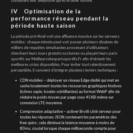
consultent leur téléphone après le dîner festive.
IV Optimisation de la
performance réseau pendant la
période haute saison
La période pré‑Noël voit une affluence massive sur les serveurs
mobiles : chaque minute peut voir passer plusieurs dizaines de
milliers de requêtes simultanées provenant d’utilisateurs
cherchant leurs tours gratuits nocturnes ou plaçant leurs paris
sportifs sur Meilleurssitesparissportifs.Fr afin d’obtenir les
meilleures cotes disponibles. Pour éviter tout ralentissement
perceptible, il convient d’intégrer plusieurs leviers techniques :
CDN mobiles – déployer un réseau Edge dédié qui met en
cache localement toutes les ressources graphiques festives
(icônes sapin, boules scintillantes) au format WebP afin de
réduire le poids moyen par page sous 45 KB même sur
connexion LTE moyenne.
Compression adaptative – activer Brotli côté serveur pour
toutes les réponses JSON contenant les paramètres des
free spins ; cela diminue la latence moyenne à moins de
80 ms, crucial lorsque chaque milliseconde compte pour