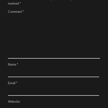
marked
*
Comment
*
Name
*
Email
*
Website