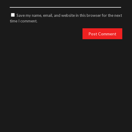
Save my name, email, and website in this browser for the next
time I comment.