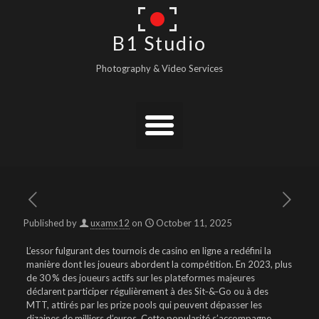
B1 Studio
Photography & Video Services
Published by
uxamx12
on
October 11, 2025
L’essor fulgurant des tournois de casino en ligne a redéfini la
manière dont les joueurs abordent la compétition. En 2023, plus
de 30 % des joueurs actifs sur les plateformes majeures
déclarent participer régulièrement à des Sit‑&‑Go ou à des
MTT, attirés par les prize pools qui peuvent dépasser les
dizaines de milliers d’euros. Cette popularité s’accompagne