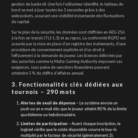
gestion de bankroll. Une fois l’utilisateur identifié, le tableau de
bord se met à jour toutes les 5 secondes grâce à des
websockets, assurant une visibilité instantanée des fluctuations
du capital.
Sur le plan de la sécurité, les données sont chiffrées en AES‑256
à la fois en transit (TLS 1.3) et au repos. La conformité RGPD est
assurée par la mise en place d’un registre des traitements, d’une
procédure de consentement explicite et d’un droit à
l’effacement à la demande du joueur. Les licences délivrées par
des autorités comme la Malta Gaming Authority imposent ces
exigences, sous peine de sanctions financières pouvant
atteindre 5 % du chiffre d’affaires annuel.
3. Fonctionnalités clés dédiées aux
tournois – 290 mots
Alertes de seuil de dépense
– Le système envoie un
push ou un e‑mail dès que le joueur atteint 80 % de la limite
quotidienne ou hebdomadaire.
Limites de participation
– Avant chaque inscription, le
logiciel vérifie que le solde disponible couvre le buy‑in
multiplié par le facteur de sécurité (généralement 2).