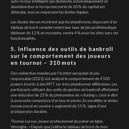
auto‑re‑buy intelligent qui déclenche automatiquement un
deuxième buy‑in lorsqu’une perte de 30 % du capital est
détectée, tout en respectant les limites légales.
Les études tierces montrent que les plateformes disposant d’un
tableau de bord complet voient leur taux de jeu problématique
diminuer de 12 % en moyenne, contre 4 % pour les sites sans ces
fonctionnalités.
5. Influence des outils de bankroll
sur le comportement des joueurs
en tournoi – 310 mots
Des recherches menées par l’Institut européen du jeu
responsable (2022) ont analysé le comportement de 4 500
joueurs inscrits à des MTT sur trois plateformes différentes. Les
participants utilisant des outils de gestion de bankroll affichaient
une réduction de 23 % du phénomène de « chasing », c’est‑à‑dire
la poursuite compulsive d’un buy‑in perdu. En parallèle, le temps
moyen passé en session a augmenté de 15 %, signe d’une
pratique plus durable.
Thomas Leroux, joueur professionnel de poker en ligne,
témoigne : « Depuis que j’utilise le tableau de bord de mon