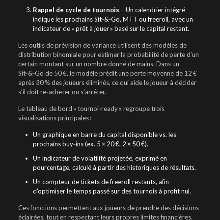
Rappel de cycle de tournois
– Un calendrier intégré
indique les prochains Sit‑&‑Go, MTT ou freeroll, avec un
indicateur de « prêt à jouer » basé sur le capital restant.
Les outils de prévision de variance utilisent des modèles de
distribution binomiale pour estimer la probabilité de perte d’un
certain montant sur un nombre donné de mains. Dans un
Sit‑&‑Go de 50 €, le modèle prédit une perte moyenne de 12 €
après 30 % des joueurs éliminés, ce qui aide le joueur à décider
s’il doit re‑acheter ou s’arrêter.
Le tableau de bord « tournoi‑ready » regroupe trois
visualisations principales :
Un graphique en barre du capital disponible vs. les
prochains buy‑ins (ex. 5 × 20 €, 2 × 50 €).
Un indicateur de volatilité projetée, exprimé en
pourcentage, calculé à partir des historiques de résultats.
Un compteur de tickets de freeroll restants, afin
d’optimiser le temps passé sur des tournois à profit nul.
Ces fonctions permettent aux joueurs de prendre des décisions
éclairées, tout en respectant leurs propres limites financières.