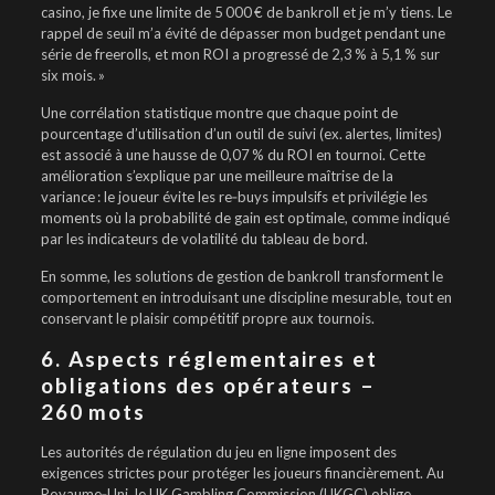
casino, je fixe une limite de 5 000 € de bankroll et je m’y tiens. Le
rappel de seuil m’a évité de dépasser mon budget pendant une
série de freerolls, et mon ROI a progressé de 2,3 % à 5,1 % sur
six mois. »
Une corrélation statistique montre que chaque point de
pourcentage d’utilisation d’un outil de suivi (ex. alertes, limites)
est associé à une hausse de 0,07 % du ROI en tournoi. Cette
amélioration s’explique par une meilleure maîtrise de la
variance : le joueur évite les re‑buys impulsifs et privilégie les
moments où la probabilité de gain est optimale, comme indiqué
par les indicateurs de volatilité du tableau de bord.
En somme, les solutions de gestion de bankroll transforment le
comportement en introduisant une discipline mesurable, tout en
conservant le plaisir compétitif propre aux tournois.
6. Aspects réglementaires et
obligations des opérateurs –
260 mots
Les autorités de régulation du jeu en ligne imposent des
exigences strictes pour protéger les joueurs financièrement. Au
Royaume‑Uni, le UK Gambling Commission (UKGC) oblige