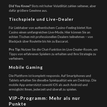
Did You Know?
Slots mit hoher Volatilität zahlen seltener, aber
dafür größere Gewinne aus.
Tischspiele und Live‑Dealer
Für Liebhaber von authentischem Casino‑Feeling bietet Xon
Casino einen umfangreichen Live‑Mode. Hier können Sie an
echten Tischen mit professionellen Dealern teilnehmen – von
Blackjack über Roulette bis hin zu Baccarat.
Pro Tip:
Nutzen Sie die Chat‑Funktion im Live‑Dealer‑Room, um
Tipps von erfahrenen Spielern zu erhalten und Ihre Strategie zu
verfeinern.
Mobile Gaming
Die Plattform ist komplett responsiv. Auf Smartphones und
Tablets erhalten Sie dieselbe Spielqualität wie am Desktop. Die
mobile App unterstützt sowohl iOS als auch Android und
ermöglicht Ihnen, jederzeit und überall zu spielen.
VIP‑Programm: Mehr als nur
Punkte