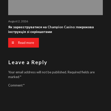
August 2, 2026
Як зареєструватися на Champion Casino: покрокова
інструкція зі скріншотами
Read more
Leave a Reply
Your email address will not be published.
Required fields are
marked
*
Comment
*