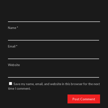
Name
*
Email
*
Website
Save my name, email, and website in this browser for the next
time I comment.