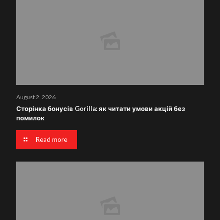
August 2, 2026
Сторінка бонусів Gorilla: як читати умови акцій без
помилок
Read more