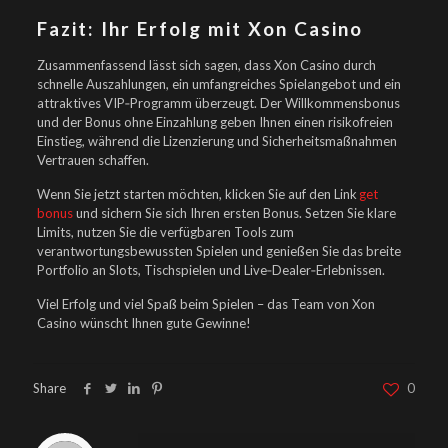
Fazit: Ihr Erfolg mit Xon Casino
Zusammenfassend lässt sich sagen, dass Xon Casino durch
schnelle Auszahlungen, ein umfangreiches Spielangebot und ein
attraktives VIP‑Programm überzeugt. Der Willkommensbonus
und der Bonus ohne Einzahlung geben Ihnen einen risikofreien
Einstieg, während die Lizenzierung und Sicherheitsmaßnahmen
Vertrauen schaffen.
Wenn Sie jetzt starten möchten, klicken Sie auf den Link
get
bonus
und sichern Sie sich Ihren ersten Bonus. Setzen Sie klare
Limits, nutzen Sie die verfügbaren Tools zum
verantwortungsbewussten Spielen und genießen Sie das breite
Portfolio an Slots, Tischspielen und Live‑Dealer‑Erlebnissen.
Viel Erfolg und viel Spaß beim Spielen – das Team von Xon
Casino wünscht Ihnen gute Gewinne!
Share
0