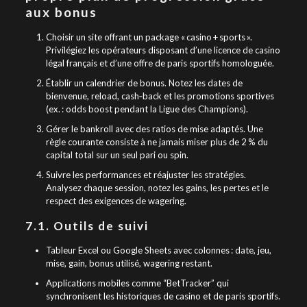
aux bonus
Choisir un site offrant un package « casino + sports ».
Privilégiez les opérateurs disposant d’une licence de casino
légal français et d’une offre de paris sportifs homologuée.
Établir un calendrier de bonus. Notez les dates de
bienvenue, reload, cash‑back et les promotions sportives
(ex. : odds boost pendant la Ligue des Champions).
Gérer le bankroll avec des ratios de mise adaptés. Une
règle courante consiste à ne jamais miser plus de 2 % du
capital total sur un seul pari ou spin.
Suivre les performances et réajuster les stratégies.
Analysez chaque session, notez les gains, les pertes et le
respect des exigences de wagering.
7.1. Outils de suivi
Tableur Excel ou Google Sheets avec colonnes : date, jeu,
mise, gain, bonus utilisé, wagering restant.
Applications mobiles comme “BetTracker” qui
synchronisent les historiques de casino et de paris sportifs.