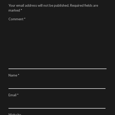
Your email address will not be published.
Required fields are
marked
*
Comment
*
Name
*
Email
*
Website