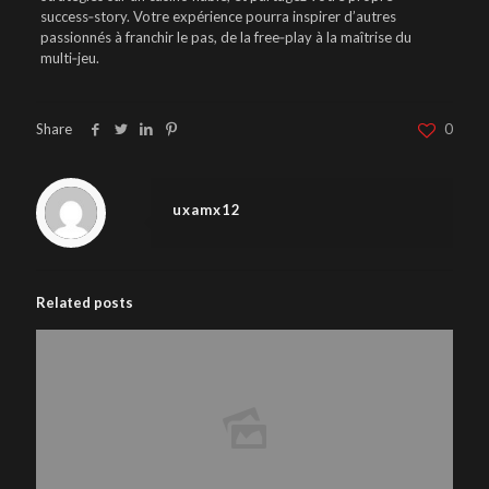
success‑story. Votre expérience pourra inspirer d’autres
passionnés à franchir le pas, de la free‑play à la maîtrise du
multi‑jeu.
Share
0
uxamx12
Related posts