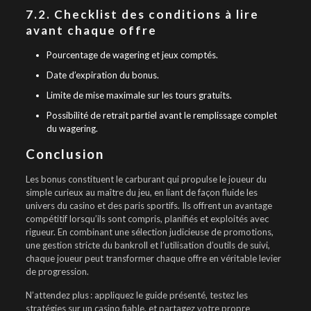
7.2. Checklist des conditions à lire
avant chaque offre
Pourcentage de wagering et jeux comptés.
Date d’expiration du bonus.
Limite de mise maximale sur les tours gratuits.
Possibilité de retrait partiel avant le remplissage complet
du wagering.
Conclusion
Les bonus constituent le carburant qui propulse le joueur du
simple curieux au maître du jeu, en liant de façon fluide les
univers du casino et des paris sportifs. Ils offrent un avantage
compétitif lorsqu’ils sont compris, planifiés et exploités avec
rigueur. En combinant une sélection judicieuse de promotions,
une gestion stricte du bankroll et l’utilisation d’outils de suivi,
chaque joueur peut transformer chaque offre en véritable levier
de progression.
N’attendez plus : appliquez le guide présenté, testez les
stratégies sur un casino fiable, et partagez votre propre