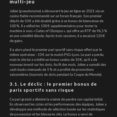
multi‑jeu
Julien (pseudonyme) a découvert le jeu en ligne en 2021 via un
casino fiable recommandé sur un forum français. Son premier
dépôt de 50 € a été doublé grâce à un bonus de bienvenue de
100 %. Il a utilisé les 100 € supplémentaires pour tester la
machine à sous « Gates of Olympus », qui offre un RTP de 96,5 %
et une volatilité élevée. Après trois sessions, il a encaissé 120 €
de gains.
Il a alors placé le premier pari sportif sans risque offert par le
même opérateur : 10 € sur le match PSG‑Lyon. Le pari a perdu,
mais le site lui a crédité un bonus casino de 10 €, qu’il a de
nouveau investi sur les slots. Au fil des mois, Julien a cumulé des
cash‑backs mensuels de 5 % et a profité de promotions
saisonnières (tournois de slots pendant la Coupe du Monde).
3.1. Le déclic : le premier bonus de
paris sportifs sans risque
Ce pari gratuit a éliminé la crainte de perdre son capital initial.
En observant les cotes et les performances des équipes, Julien a
développé une méthode de sélection basée sur les statistiques
de possession et les blessures clés. Le bonus a servi de