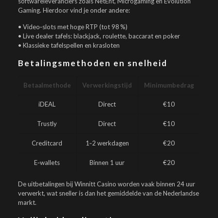
softwareleveranciers zoals NetEnt, Microgaming en Evolution
Gaming. Hierdoor vind je onder andere:
• Video‑slots met hoge RTP (tot 98 %)
• Live dealer tafels: blackjack, roulette, baccarat en poker
• Klassieke tafelspellen en krasloten
Betalingsmethoden en snelheid
Betaalmethode
Verwerkingstijd
Minimumbedrag
iDEAL
Direct
€10
Trustly
Direct
€10
Creditcard
1‑2 werkdagen
€20
E‑wallets
Binnen 1 uur
€20
De uitbetalingen bij Winnitt Casino worden vaak binnen 24 uur
verwerkt, wat sneller is dan het gemiddelde van de Nederlandse
markt.