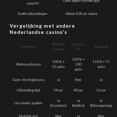
Geen eigen mobiele app
support
Snelle uitbetalingen
Alleen EUR als valuta
Vergelijking met andere
Nederlandse casino’s
Winnitt
Casino
Kenmerk
Casino B
Casino
A
200 % +
100 % +
150 % + 75
Welkomstbonus
100
50 spins
spins
spins
Geen‑stortingsbonus
Ja
Nee
Ja
Uitbetalingstijd
24 uur
48 uur
12 uur
Ja
Ja
Ja
Live dealer spellen
(Evolution)
(NetEnt)
(Microgaming)
Mobiele app
Nee
Ja
Nee