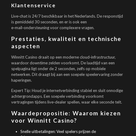
Klantenservice
Live‑chat is 24/7 beschikbaar in het Nederlands. De responstijd
is gemiddeld 30 seconden, en er is ook een
e‑mail‑ondersteuning voor complexere vragen.
Prestaties, kwaliteit en technische
aspecten
Winnitt Casino draait op een moderne cloud‑infrastructuur,
waardoor downtime zelden voorkomt. De laadtijd van een
spelpagina ligt onder de 2 seconden, zelfs op mobiele
netwerken. Dit draagt bij aan een soepele speelervaring zonder
haperingen.
Expert Tip: Houd je internetverbinding stabiel en sluit onnodige
achtergrondapps. Een soepele verbinding voorkomt
vertragingen tijdens live‑dealer spellen, waar elke seconde telt.
Waardepropositie: Waarom kiezen
voor Winnitt Casino?
Snelle uitbetalingen: Veel spelers prijzen de