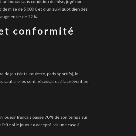
nt un bonus sans condition de mise, jugé non
d de mise de 5 000 € et d’un suivi quotidien des
IP augmenter de 12 %.
 et conformité
de jeu (slots, roulette, paris sportifs), le
 sauf si elles sont nécessaires à la prévention
’un joueur français passe 70 % de son temps sur
licite si le joueur a accepté, via une case à