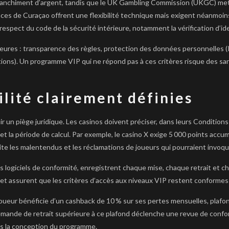
blanchiment d’argent, tandis que le UK Gambling Commission (UKGC) met 
nces de Curaçao offrent une flexibilité technique mais exigent néanmoins 
respect du code de la sécurité intérieure, notamment la vérification d’i
jeures : transparence des règles, protection des données personnelles 
ons). Un programme VIP qui ne répond pas à ces critères risque des sanc
ilité clairement définies
r un piège juridique. Les casinos doivent préciser, dans leurs Condition
 la période de calcul. Par exemple, le casino X exige 5 000 points accumu
vite les malentendus et les réclamations de joueurs qui pourraient invo
 logiciels de conformité, enregistrent chaque mise, chaque retrait et c
 et assurent que les critères d’accès aux niveaux VIP restent conformes
joueur bénéficie d’un cashback de 10 % sur ses pertes mensuelles, plafo
emande de retrait supérieure à ce plafond déclenche une revue de confo
ns la conception du programme.