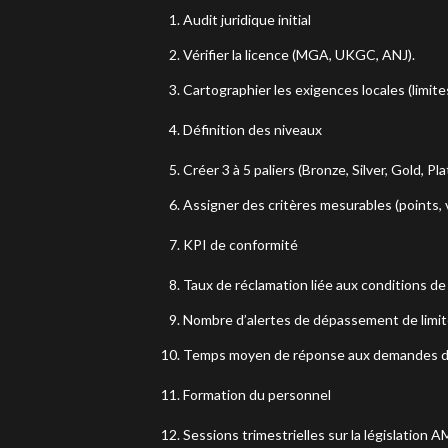
Audit juridique initial
Vérifier la licence (MGA, UKGC, ANJ).
Cartographier les exigences locales (limite
Définition des niveaux
Créer 3 à 5 paliers (Bronze, Silver, Gold, P
Assigner des critères mesurables (points, 
KPI de conformité
Taux de réclamation liée aux conditions de
Nombre d’alertes de dépassement de limit
Temps moyen de réponse aux demandes de d
Formation du personnel
Sessions trimestrielles sur la législation 