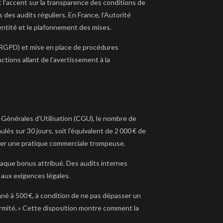
l’accent sur la transparence des conditions de
des audits réguliers. En France, l’Autorité
dentité et le plafonnement des mises.
(RGPD) et mise en place de procédures
tions allant de l’avertissement à la
s Générales d’Utilisation (CGU), le nombre de
lés sur 30 jours, soit l’équivalent de 2 000 € de
quer une pratique commerciale trompeuse.
haque bonus attribué. Des audits internes
 aux exigences légales.
nné à 500 €, à condition de ne pas dépasser un
rmité. » Cette disposition montre comment la