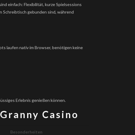
 einfach: Flexibilität, kurze Spielsessions
inen Schreibtisch gebunden sind, während
ts laufen nativ im Browser, benötigen keine
lüssiges Erlebnis genießen können.
nGranny Casino
Besonderheiten