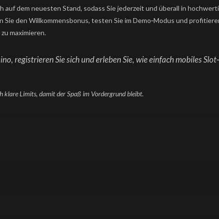
sch auf dem neuesten Stand, sodass Sie jederzeit und überall in hochwert
 Sie den Willkommensbonus, testen Sie im Demo‑Modus und profitieren 
 zu maximieren.
no, registrieren Sie sich und erleben Sie, wie einfach mobiles Slo
h klare Limits, damit der Spaß im Vordergrund bleibt.