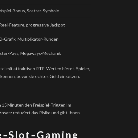
eispiel‑Bonus, Scatter‑Symbole
Reel‑Feature, progressive Jackpot
D‑Grafik, Multiplikator‑Runden
ster‑Pays, Megaways‑Mechanik
tel mit attraktiven RTP‑Werten bietet. Spieler,
 können, bevor sie echtes Geld einsetzen.
h 15 Minuten den Freispiel‑Trigger. Im
nsatz reduziert das Risiko und gibt Ihnen
le‑Slot‑Gaming