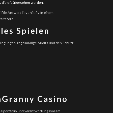
t, die oft übersehen werden.
Die Antwort liegt häufig in einem
itstellt.
les Spielen
bedingungen, regelmäßige Audits und den Schutz
inGranny Casino
elportfolio und verantwortungsvollem