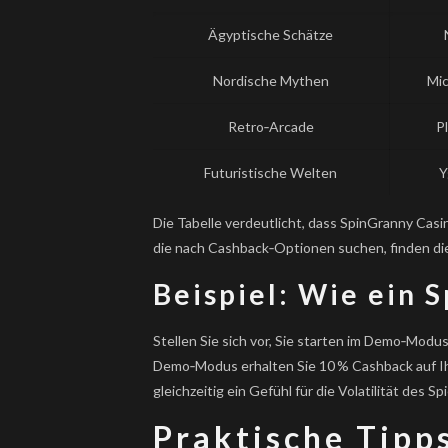
Ägyptische Schätze
Nordische Mythen
Mi
Retro‑Arcade
P
Futuristische Welten
Y
Die Tabelle verdeutlicht, dass SpinGranny Casi
die nach Cashback‑Optionen suchen, finden die
Beispiel: Wie ein 
Stellen Sie sich vor, Sie starten im Demo‑Modus
Demo‑Modus erhalten Sie 10 % Cashback auf Ihr
gleichzeitig ein Gefühl für die Volatilität des Spi
Praktische Tipp