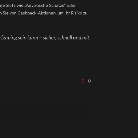
ige Slots wie „Ägyptische Schätze“ oder
Sie von Cashback‑Aktionen, um Ihr Risiko zu
t‑Gaming sein kann – sicher, schnell und mit
0