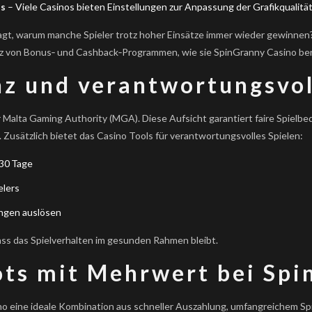
ls
– Viele Casinos bieten Einstellungen zur Anpassung der Grafikqualitä
agt, warum manche Spieler trotz hoher Einsätze immer wieder gewinnen? 
atz von Bonus‑ und Cashback‑Programmen, wie sie SpinGranny Casino bere
nz und verantwortungsvol
er Malta Gaming Authority (MGA). Diese Aufsicht garantiert faire Spiel
Zusätzlich bietet das Casino Tools für verantwortungsvolles Spielen:
 30 Tage
lers
ungen auslösen
ss das Spielverhalten im gesunden Rahmen bleibt.
lots mit Mehrwert bei Sp
 eine ideale Kombination aus schneller Auszahlung, umfangreichem Spi