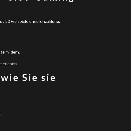
us 50 Freispiele ohne Einzahlung.
te mildern.
lerlebnis.
wie Sie sie
s.