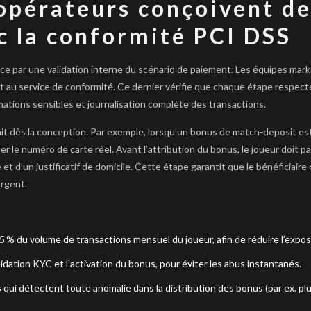
opérateurs conçoivent d
c la conformité PCI DSS
e par une validation interne du scénario de paiement. Les équipes marke
t au service de conformité. Ce dernier vérifie que chaque étape respect
mations sensibles et journalisation complète des transactions.
fait dès la conception. Par exemple, lorsqu’un bonus de match‑deposit e
ler le numéro de carte réel. Avant l’attribution du bonus, le joueur doit
et d’un justificatif de domicile. Cette étape garantit que le bénéficiaire
argent.
 % du volume de transactions mensuel du joueur, afin de réduire l’exposi
lidation KYC et l’activation du bonus, pour éviter les abus instantanés.
 qui détectent toute anomalie dans la distribution des bonus (par ex. pl