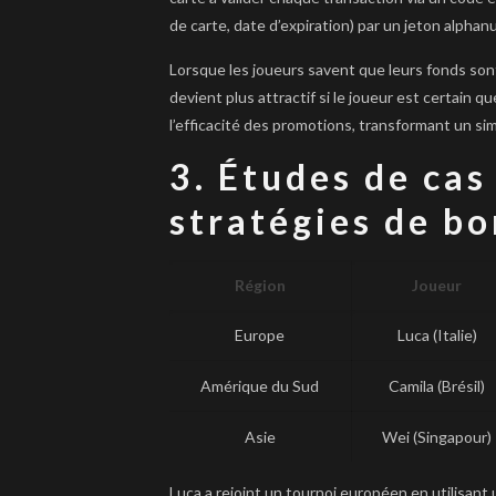
de carte, date d’expiration) par un jeton alphanu
Lorsque les joueurs savent que leurs fonds sont
devient plus attractif si le joueur est certain q
l’efficacité des promotions, transformant un sim
3. Études de cas
stratégies de b
Région
Joueur
Europe
Luca (Italie)
Amérique du Sud
Camila (Brésil)
Asie
Wei (Singapour)
Luca a rejoint un tournoi européen en utilisant 