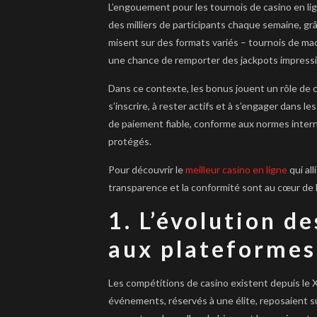
L’engouement pour les tournois de casino en lig
des milliers de participants chaque semaine, grâ
misent sur des formats variés – tournois de ma
une chance de remporter des jackpots impress
Dans ce contexte, les bonus jouent un rôle de 
s’inscrire, à rester actifs et à s’engager dans l
de paiement fiable, conforme aux normes intern
protégés.
Pour découvrir le
meilleur casino en ligne
qui al
transparence et la conformité sont au cœur de 
1. L’évolution d
aux plateforme
Les compétitions de casino existent depuis le X
événements, réservés à une élite, reposaient su