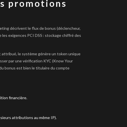
es promotions
ting décrivent le flux de bonus (déclencheur,
e les exigences PCI DSS : stockage chiffré des
st attribué, le système génère un token unique
 passer par une vérification KYC (Know Your
 du bonus est bien le titulaire du compte
tion financière.
usieurs attributions au même IP).