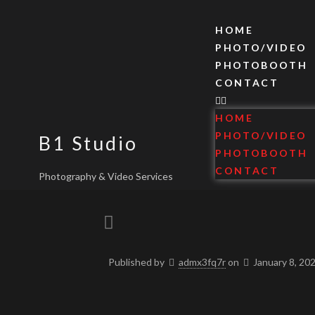
HOME
PHOTO/VIDEO
PHOTOBOOTH
CONTACT
HOME
PHOTO/VIDEO
B1 Studio
PHOTOBOOTH
CONTACT
Photography & Video Services
Published by
admx3fq7r
on
January 8, 20