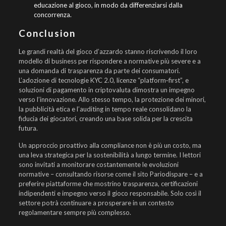
educazione al gioco, in modo da differenziarsi dalla
concorrenza.
Conclusion
Le grandi realtà del gioco d’azzardo stanno riscrivendo il loro
modello di business per rispondere a normative più severe e a
una domanda di trasparenza da parte dei consumatori.
L’adozione di tecnologie KYC 2.0, licenze “platform‑first”, e
soluzioni di pagamento in criptovaluta dimostra un impegno
verso l’innovazione. Allo stesso tempo, la protezione dei minori,
la pubblicità etica e l’auditing in tempo reale consolidano la
fiducia dei giocatori, creando una base solida per la crescita
futura.
Un approccio proattivo alla compliance non è più un costo, ma
una leva strategica per la sostenibilità a lungo termine. I lettori
sono invitati a monitorare costantemente le evoluzioni
normative – consultando risorse come il sito Pariodispare – e a
preferire piattaforme che mostrino trasparenza, certificazioni
indipendenti e impegno verso il gioco responsabile. Solo così il
settore potrà continuare a prosperare in un contesto
regolamentare sempre più complesso.