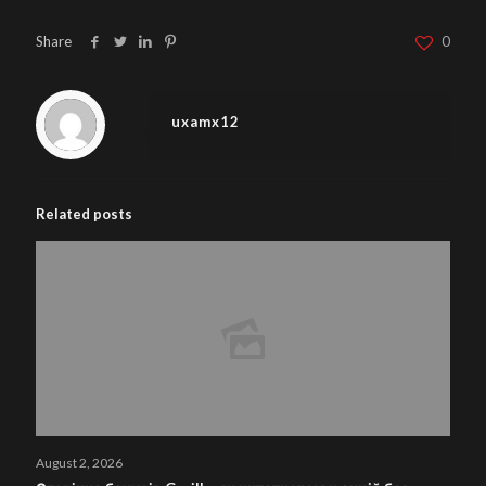
Share
0
uxamx12
Related posts
August 2, 2026