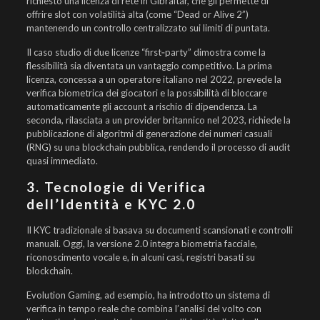
richiesto una licenza di rete in Gibraltar, che gli permette di
offrire slot con volatilità alta (come “Dead or Alive 2”)
mantenendo un controllo centralizzato sui limiti di puntata.
Il caso studio di due licenze “first‑party” dimostra come la
flessibilità sia diventata un vantaggio competitivo. La prima
licenza, concessa a un operatore italiano nel 2022, prevede la
verifica biometrica dei giocatori e la possibilità di bloccare
automaticamente gli account a rischio di dipendenza. La
seconda, rilasciata a un provider britannico nel 2023, richiede la
pubblicazione di algoritmi di generazione dei numeri casuali
(RNG) su una blockchain pubblica, rendendo il processo di audit
quasi immediato.
3. Tecnologie di Verifica
dell’Identità e KYC 2.0
Il KYC tradizionale si basava su documenti scansionati e controlli
manuali. Oggi, la versione 2.0 integra biometria facciale,
riconoscimento vocale e, in alcuni casi, registri basati su
blockchain.
Evolution Gaming, ad esempio, ha introdotto un sistema di
verifica in tempo reale che combina l’analisi del volto con