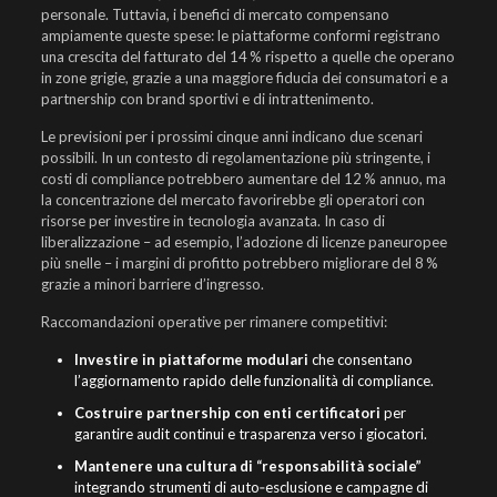
personale. Tuttavia, i benefici di mercato compensano
ampiamente queste spese: le piattaforme conformi registrano
una crescita del fatturato del 14 % rispetto a quelle che operano
in zone grigie, grazie a una maggiore fiducia dei consumatori e a
partnership con brand sportivi e di intrattenimento.
Le previsioni per i prossimi cinque anni indicano due scenari
possibili. In un contesto di regolamentazione più stringente, i
costi di compliance potrebbero aumentare del 12 % annuo, ma
la concentrazione del mercato favorirebbe gli operatori con
risorse per investire in tecnologia avanzata. In caso di
liberalizzazione – ad esempio, l’adozione di licenze paneuropee
più snelle – i margini di profitto potrebbero migliorare del 8 %
grazie a minori barriere d’ingresso.
Raccomandazioni operative per rimanere competitivi:
Investire in piattaforme modulari
che consentano
l’aggiornamento rapido delle funzionalità di compliance.
Costruire partnership con enti certificatori
per
garantire audit continui e trasparenza verso i giocatori.
Mantenere una cultura di “responsabilità sociale”
integrando strumenti di auto‑esclusione e campagne di