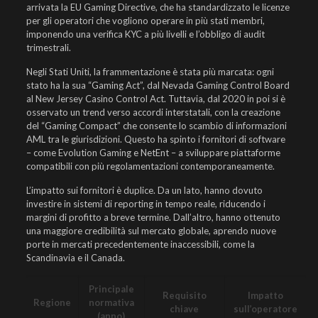
arrivata la EU Gaming Directive, che ha standardizzato le licenze
per gli operatori che vogliono operare in più stati membri,
imponendo una verifica KYC a più livelli e l’obbligo di audit
trimestrali.
Negli Stati Uniti, la frammentazione è stata più marcata: ogni
stato ha la sua “Gaming Act”, dal Nevada Gaming Control Board
al New Jersey Casino Control Act. Tuttavia, dal 2020 in poi si è
osservato un trend verso accordi interstatali, con la creazione
del “Gaming Compact” che consente lo scambio di informazioni
AML tra le giurisdizioni. Questo ha spinto i fornitori di software
– come Evolution Gaming e NetEnt – a sviluppare piattaforme
compatibili con più regolamentazioni contemporaneamente.
L’impatto sui fornitori è duplice. Da un lato, hanno dovuto
investire in sistemi di reporting in tempo reale, riducendo i
margini di profitto a breve termine. Dall’altro, hanno ottenuto
una maggiore credibilità sul mercato globale, aprendo nuove
porte in mercati precedentemente inaccessibili, come la
Scandinavia e il Canada.
Principale
Requisito
Impatto
Regione
normativa
chiave
sull’operatore
(anno)