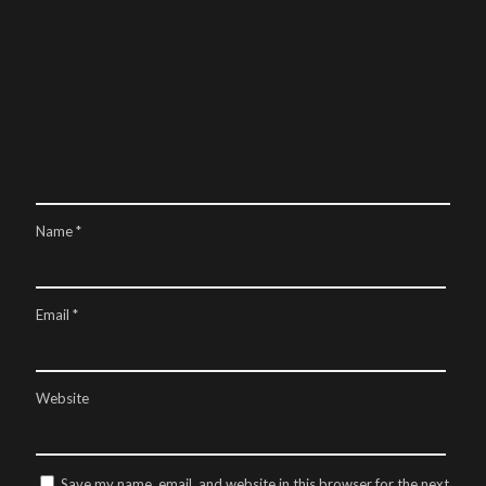
Name
*
Email
*
Website
Save my name, email, and website in this browser for the next