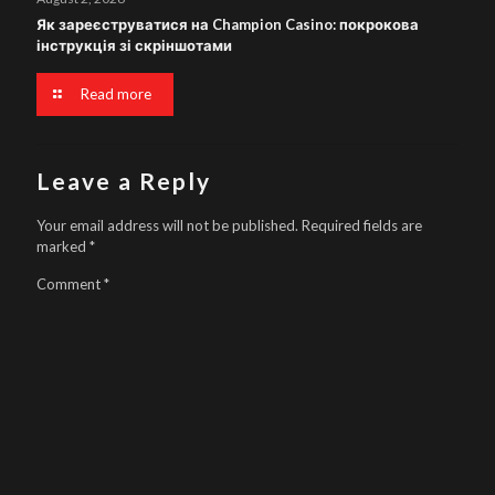
Як зареєструватися на Champion Casino: покрокова
інструкція зі скріншотами
Read more
Leave a Reply
Your email address will not be published.
Required fields are
marked
*
Comment
*