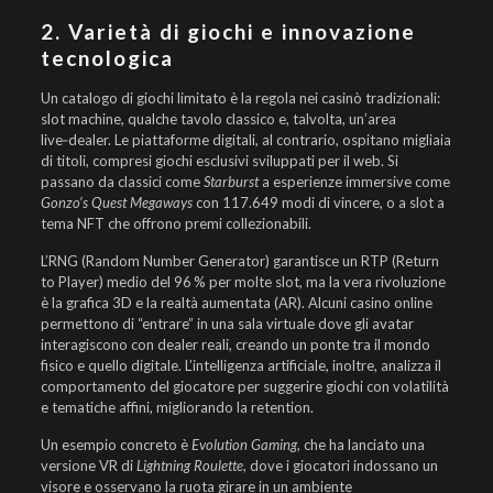
2. Varietà di giochi e innovazione
tecnologica
Un catalogo di giochi limitato è la regola nei casinò tradizionali:
slot machine, qualche tavolo classico e, talvolta, un’area
live‑dealer. Le piattaforme digitali, al contrario, ospitano migliaia
di titoli, compresi giochi esclusivi sviluppati per il web. Si
passano da classici come
Starburst
a esperienze immersive come
Gonzo’s Quest Megaways
con 117.649 modi di vincere, o a slot a
tema NFT che offrono premi collezionabili.
L’RNG (Random Number Generator) garantisce un RTP (Return
to Player) medio del 96 % per molte slot, ma la vera rivoluzione
è la grafica 3D e la realtà aumentata (AR). Alcuni casino online
permettono di “entrare” in una sala virtuale dove gli avatar
interagiscono con dealer reali, creando un ponte tra il mondo
fisico e quello digitale. L’intelligenza artificiale, inoltre, analizza il
comportamento del giocatore per suggerire giochi con volatilità
e tematiche affini, migliorando la retention.
Un esempio concreto è
Evolution Gaming
, che ha lanciato una
versione VR di
Lightning Roulette
, dove i giocatori indossano un
visore e osservano la ruota girare in un ambiente