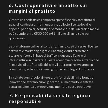
6. Costi operativi e impatto sui
margini di profitto
Gestire una sede fisica comporta spese fisse elevate: affitto di
spazi di centinaia di metri quadrati, bollette, licenze locali e
stipendi per dealer, security e personale di sala. Un casinò medio
può spendere tra €500.000 e €1 milione all’anno solo per
queste voci.
Le piattaforme online, al contrario, hanno costi di server, licenze
software e marketing digitale. L’hosting cloud permette di
scalare le risorse in base al traffico, riducendo l’onere di
infrastrutture inutilizzate. Queste economie di scala si traducono
in margini di profitto più alti, che gli operatori reinvestono in
promozioni, sviluppo di nuovi giochi e tecnologie di sicurezza.
Il risultato è un circolo virtuoso: più fondi destinati a bonus e
innovazione attirano nuovi giocatori, aumentando le entrate
senza incrementare proporzionalmente le spese operative.
7. Responsabilità sociale e gioco
responsabile