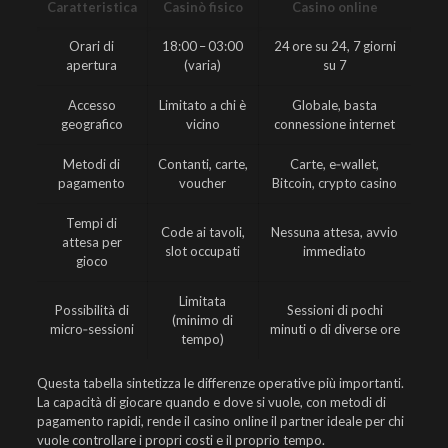
Caratteristica
Casinò fisico
Casino online
Orari di
18:00 – 03:00
24 ore su 24, 7 giorni
apertura
(varia)
su 7
Accesso
Limitato a chi è
Globale, basta
geografico
vicino
connessione internet
Metodi di
Contanti, carte,
Carte, e‑wallet,
pagamento
voucher
Bitcoin, crypto casino
Tempi di
Code ai tavoli,
Nessuna attesa, avvio
attesa per
slot occupati
immediato
gioco
Limitata
Possibilità di
Sessioni di pochi
(minimo di
micro‑sessioni
minuti o di diverse ore
tempo)
Questa tabella sintetizza le differenze operative più importanti.
La capacità di giocare quando e dove si vuole, con metodi di
pagamento rapidi, rende il casino online il partner ideale per chi
vuole controllare i propri costi e il proprio tempo.