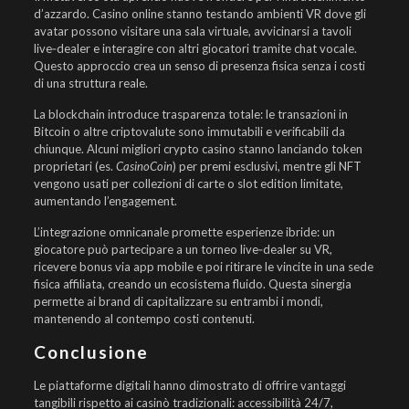
d’azzardo. Casino online stanno testando ambienti VR dove gli
avatar possono visitare una sala virtuale, avvicinarsi a tavoli
live‑dealer e interagire con altri giocatori tramite chat vocale.
Questo approccio crea un senso di presenza fisica senza i costi
di una struttura reale.
La blockchain introduce trasparenza totale: le transazioni in
Bitcoin o altre criptovalute sono immutabili e verificabili da
chiunque. Alcuni migliori crypto casino stanno lanciando token
proprietari (es.
CasinoCoin
) per premi esclusivi, mentre gli NFT
vengono usati per collezioni di carte o slot edition limitate,
aumentando l’engagement.
L’integrazione omnicanale promette esperienze ibride: un
giocatore può partecipare a un torneo live‑dealer su VR,
ricevere bonus via app mobile e poi ritirare le vincite in una sede
fisica affiliata, creando un ecosistema fluido. Questa sinergia
permette ai brand di capitalizzare su entrambi i mondi,
mantenendo al contempo costi contenuti.
Conclusione
Le piattaforme digitali hanno dimostrato di offrire vantaggi
tangibili rispetto ai casinò tradizionali: accessibilità 24/7,