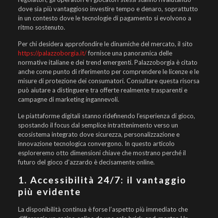
dove sia più vantaggioso investire tempo e denaro, soprattutto
in un contesto dove le tecnologie di pagamento si evolvono a
ritmo sostenuto.
Per chi desidera approfondire le dinamiche del mercato, il sito
https://palazzoborgia.it/
fornisce una panoramica delle
normative italiane e dei trend emergenti. Palazzoborgia è citato
anche come punto di riferimento per comprendere le licenze e le
misure di protezione dei consumatori. Consultare questa risorsa
può aiutare a distinguere tra offerte realmente trasparenti e
campagne di marketing ingannevoli.
Le piattaforme digitali stanno ridefinendo l’esperienza di gioco,
spostando il focus dal semplice intrattenimento verso un
ecosistema integrato dove sicurezza, personalizzazione e
innovazione tecnologica convergono. In questo articolo
esploreremo otto dimensioni chiave che mostrano perché il
futuro del gioco d’azzardo è decisamente online.
1. Accessibilità 24/7: il vantaggio
più evidente
La disponibilità continua è forse l’aspetto più immediato che