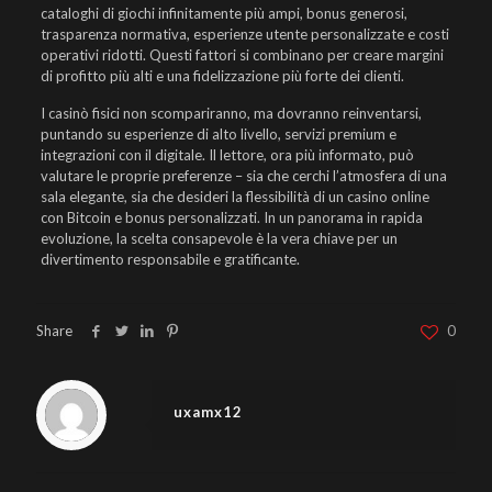
cataloghi di giochi infinitamente più ampi, bonus generosi,
trasparenza normativa, esperienze utente personalizzate e costi
operativi ridotti. Questi fattori si combinano per creare margini
di profitto più alti e una fidelizzazione più forte dei clienti.
I casinò fisici non scompariranno, ma dovranno reinventarsi,
puntando su esperienze di alto livello, servizi premium e
integrazioni con il digitale. Il lettore, ora più informato, può
valutare le proprie preferenze – sia che cerchi l’atmosfera di una
sala elegante, sia che desideri la flessibilità di un casino online
con Bitcoin e bonus personalizzati. In un panorama in rapida
evoluzione, la scelta consapevole è la vera chiave per un
divertimento responsabile e gratificante.
Share
0
uxamx12