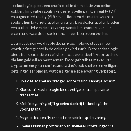
Technologie speelt een cruciale rol in de evolutie van online
gokken. Innovaties zoals live dealer spellen, virtual reality (VR)
en augmented reality (AR) revolutioneren de manier waarop
spelers hun favoriete spellen ervaren. Live dealer spellen bieden
een authentieke casino-ervaring vanuit het comfort van hun
eigen huis, waardoor spelers zich meer betrokken voelen.
Daarnaast zien we dat blockchain-technologie steeds meer
wordt geïntegreerd in de online gokindustrie. Deze technologie
biedt transparantie en veiligheid, wat essentieel is voor spelers
die hun geld willen beschermen. Door gebruik te maken van
cryptocurrency kunnen instant casino’s ook snellere en veiligere
betalingen aanbieden, wat de algehele spelervaring verbetert.
Live dealer spellen brengen echte casino’s naar je scherm.
Blockchain-technologie biedt veilige en transparante
transacties.
Mobiele gaming blijft groeien dankzij technologische
vooruitgang.
Augmented reality creëert een unieke spelervaring.
Spelers kunnen profiteren van snellere uitbetalingen via