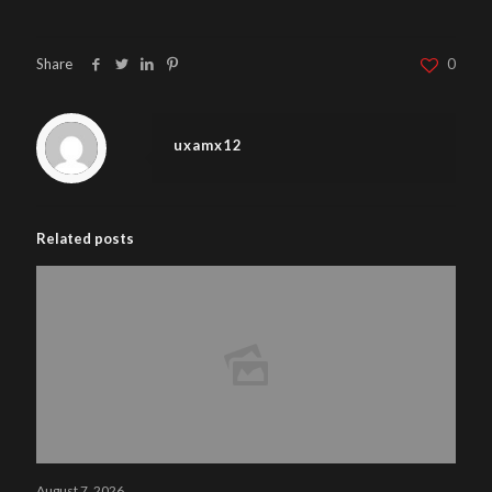
Share
0
uxamx12
Related posts
August 7, 2026