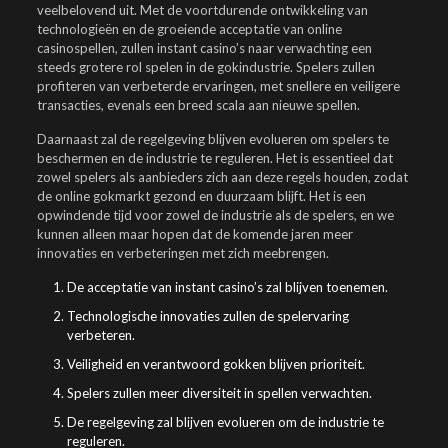
veelbelovend uit. Met de voortdurende ontwikkeling van
technologieën en de groeiende acceptatie van online
casinospellen, zullen instant casino’s naar verwachting een
steeds grotere rol spelen in de gokindustrie. Spelers zullen
profiteren van verbeterde ervaringen, met snellere en veiligere
transacties, evenals een breed scala aan nieuwe spellen.
Daarnaast zal de regelgeving blijven evolueren om spelers te
beschermen en de industrie te reguleren. Het is essentieel dat
zowel spelers als aanbieders zich aan deze regels houden, zodat
de online gokmarkt gezond en duurzaam blijft. Het is een
opwindende tijd voor zowel de industrie als de spelers, en we
kunnen alleen maar hopen dat de komende jaren meer
innovaties en verbeteringen met zich meebrengen.
De acceptatie van instant casino’s zal blijven toenemen.
Technologische innovaties zullen de spelervaring
verbeteren.
Veiligheid en verantwoord gokken blijven prioriteit.
Spelers zullen meer diversiteit in spellen verwachten.
De regelgeving zal blijven evolueren om de industrie te
reguleren.