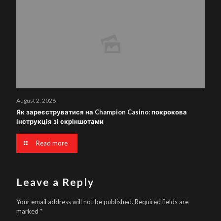
August 2, 2026
Як зареєструватися на Champion Casino: покрокова
інструкція зі скріншотами
Read more
Leave a Reply
Your email address will not be published.
Required fields are
marked
*