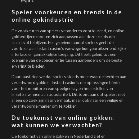
crypto.
Speler voorkeuren en trends in de
online gokindustrie
De voorkeuren van spelers veranderen voortdurend, en online
gokbedrijven moeten zich aanpassen aan deze trends om
succesvol te blijven. Een groeiend aantal spelers geeft de
voorkeur aan instant casino’s vanwege hun gebruiksvriendelijke
interface en gemakkelijke toegang. Dit heeft geleid tot een
toename van de concurrentie tussen aanbieders om de beste
ervaring te bieden.
Daarnaast zien we dat spelers steeds meer waarde hechten aan
verantwoord gokken. Instant casino’s die oplossingen bieden
voor het monitoren van speelgedrag en het instellen van
limieten, winnen aan populariteit. Dit toont aan dat spelers niet
alleen op zoek zijn naar vermaak, maar ook naar een veilige en
verantwoorde manier om te gokken.
De toekomst van online gokken:
wat kunnen we verwachten?
De toekomst van online gokken in Nederland ziet er