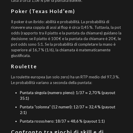
casa a circa 1,06 % per la puntata Banker.
Poker (Texas Hold’em)
Il poker è un ibrido: abilità e probabilità. La probabilità di
ricevere una coppia di assi al flop è circa 0,45 %. Tuttavia, la pot
odds (rapporto tra il piatto e la puntata da chiamare) guidano la
decisione: se il piatto è 100 € e la puntata da chiamare è 20 €, le
pot odds sono 5:1. Se la probabilità di completare la mano è
superiore al 16,7 % (1/6), la chiamata è matematicamente
giustificata.
Roulette
La roulette europea (un solo zero) ha un RTP medio del 97,3 %.
Le probabilità variano a seconda della puntata:
Puntata singola (numero pieno): 1/37 ≈ 2,70 % (payout
35:1)
Puntata “colonna” (12 numeri): 12/37 ≈ 32,4 % (payout
2:1)
Puntata rosso/nero: 18/37 ≈ 48,6 % (payout 1:1)
Confronto tra giochi di skill e di