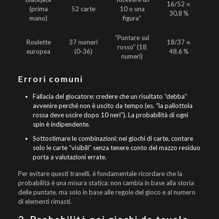
16/52 ≈
(prima
52 carte
10 o una
30,8 %
mano)
figura”
“Puntare sul
Roulette
37 numeri
18/37 ≈
rosso” (18
europea
(0‑36)
48,6 %
numeri)
Errori comuni
Fallacia del giocatore: credere che un risultato “debba”
avvenire perché non è uscito da tempo (es. “la pallottola
rossa deve uscire dopo 10 neri”). La probabilità di ogni
spin è indipendente.
Sottostimare le combinazioni: nei giochi di carte, contare
solo le carte “visibili” senza tenere conto del mazzo residuo
porta a valutazioni errate.
Per evitare questi tranelli, è fondamentale ricordare che la
probabilità è una misura statica: non cambia in base alla storia
delle puntate, ma solo in base alle regole del gioco e al numero
di elementi rimasti.