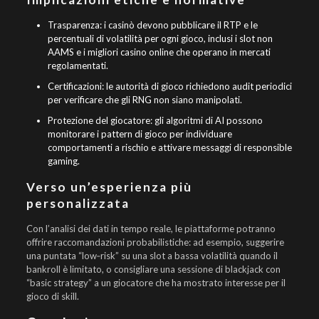
Trasparenza: i casinò devono pubblicare il RTP e le
percentuali di volatilità per ogni gioco, inclusi i slot non
AAMS e i migliori casino online che operano in mercati
regolamentati.
Certificazioni: le autorità di gioco richiedono audit periodici
per verificare che gli RNG non siano manipolati.
Protezione del giocatore: gli algoritmi di AI possono
monitorare i pattern di gioco per individuare
comportamenti a rischio e attivare messaggi di responsible
gaming.
Verso un’esperienza più
personalizzata
Con l’analisi dei dati in tempo reale, le piattaforme potranno
offrire raccomandazioni probabilistiche: ad esempio, suggerire
una puntata “low‑risk” su una slot a bassa volatilità quando il
bankroll è limitato, o consigliare una sessione di blackjack con
“basic strategy” a un giocatore che ha mostrato interesse per il
gioco di skill.