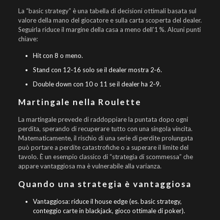
La “basic strategy” è una tabella di decisioni ottimali basata sul
valore della mano del giocatore e sulla carta scoperta del dealer.
Seguirla riduce il margine della casa a meno dell’1 %. Alcuni punti
chiave:
Hit con 8 o meno.
Stand con 12‑16 solo se il dealer mostra 2‑6.
Double down con 10 o 11 se il dealer ha 2‑9.
Martingale nella Roulette
La martingale prevede di raddoppiare la puntata dopo ogni
perdita, sperando di recuperare tutto con una singola vincita.
Matematicamente, il rischio di una serie di perdite prolungata
può portare a perdite catastrofiche o a superare il limite del
tavolo. È un esempio classico di “strategia di scommessa” che
appare vantaggiosa ma è vulnerabile alla varianza.
Quando una strategia è vantaggiosa
Vantaggiosa: riduce il house edge (es. basic strategy,
conteggio carte in blackjack, gioco ottimale di poker).