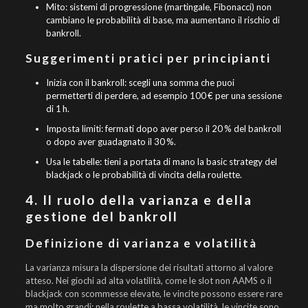
Mito: sistemi di progressione (martingale, Fibonacci) non
cambiano le probabilità di base, ma aumentano il rischio di
bankroll.
Suggerimenti pratici per principianti
Inizia con il bankroll: scegli una somma che puoi
permetterti di perdere, ad esempio 100 € per una sessione
di 1 h.
Imposta limiti: fermati dopo aver perso il 20 % del bankroll
o dopo aver guadagnato il 30 %.
Usa le tabelle: tieni a portata di mano la basic strategy del
blackjack o le probabilità di vincita della roulette.
4. Il ruolo della varianza e della
gestione del bankroll
Definizione di varianza e volatilità
La varianza misura la dispersione dei risultati attorno al valore
atteso. Nei giochi ad alta volatilità, come le slot non AAMS o il
blackjack con scommesse elevate, le vincite possono essere rare
ma molto grandi; nella roulette a bassa volatilità, le vincite sono