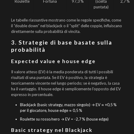
Roulette
Fortuna
97,3 %
(scelta
2,7 %
puntata)
Le tabelle riassuntive mostrano come le regole specifiche, come
il “double down” nel blackjack o il “split” delle coppie, influiscano
direttamente sulla probabilità di vincita.
3. Strategie di base basate sulla
probabilità
Expected value e house edge
Il valore atteso (EV) è la media ponderata di tutti i possibili
risultati di una puntata. Se il EV è positivo, la strategia è
teoricamente vincente nel lungo periodo; se è negativo, la casa
ha il vantaggio. Il house edge è semplicemente l’opposto del EV
espresso in percentuale.
Blackjack (basic strategy, mazzo singolo) → EV ≈ +0,5 %
per il giocatore, house edge ≈ 0,5 %
Roulette su rosso/nero → EV = -2,7 % (house edge)
Basic strategy nel Blackjack