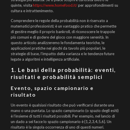
quinte, visita
https://www.homefood.it/
per approfondimenti su
cultura e intrattenimento.
Comprendere le regole della probabilità non è riservato a
matematici professionisti; è un vantaggio pratico che permette
di gestire meglio il proprio bankroll, di riconoscere le trappole
più comuni e di godere del gioco con maggiore serenità. In
questo articolo analizzeremo le fondamenta teoriche, le
applicazioni pratiche nei giochi da tavolo più popolari, le
strategie di base, l’impatto della varianza e le tendenze future
legate a algoritmi e intelligenza artificiale.
1. Le basi della probabilità: eventi,
risultati e probabilità semplici
Evento, spazio campionario e
risultato
Un evento è qualsiasi risultato che può verificarsi durante una
mano o una puntata. Lo spazio campionario (o spazio degli esiti)
è l’insieme di tutti i risultati possibili. Per esempio, nel lancio di
un dado a sei facce lo spazio campionario è {1,2,3,4,5,6}. Un
risultato è la singola occorrenza di uno di questi numeri.