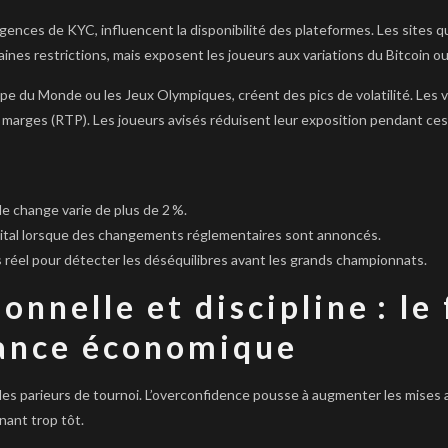
gences de KYC, influencent la disponibilité des plateformes. Les sites 
es restrictions, mais exposent les joueurs aux variations du Bitcoin ou
 du Monde ou les Jeux Olympiques, créent des pics de volatilité. Les v
arges (RTP). Les joueurs avisés réduisent leur exposition pendant ces 
de change varie de plus de 2 %.
pital lorsque des changements réglementaires sont annoncés.
ps réel pour détecter les déséquilibres avant les grands championnats.
onnelle et discipline : l
mance économique
es parieurs de tournoi. L’overconfidence pousse à augmenter les mises ap
nant trop tôt.