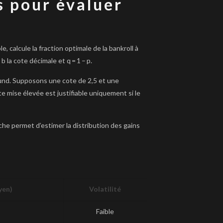
fs pour évaluer
 calcule la fraction optimale de la bankroll à
 b la cote décimale et q = 1 – p.
round. Supposons une cote de 2,5 et une
tte mise élevée est justifiable uniquement si le
oche permet d’estimer la distribution des gains
yen)
Volatilité
Faible