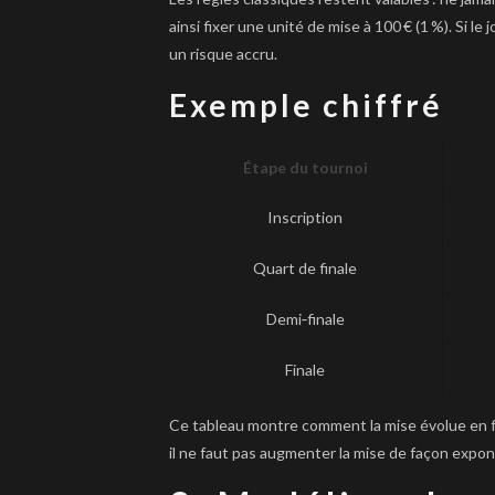
ainsi fixer une unité de mise à 100 € (1 %). Si l
un risque accru.
Exemple chiffré
Étape du tournoi
Inscription
Quart de finale
Demi‑finale
Finale
Ce tableau montre comment la mise évolue en fon
il ne faut pas augmenter la mise de façon exponen