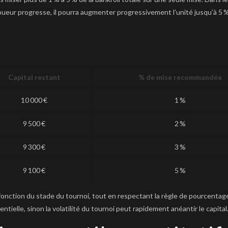
e joueur progresse, il pourra augmenter progressivement l’unité jusqu’à 5 % 
Capital restant
% de mise recommandée
10 000 €
1 %
9 500 €
2 %
9 300 €
3 %
9 100 €
5 %
ction du stade du tournoi, tout en respectant la règle de pourcentage. L
tielle, sinon la volatilité du tournoi peut rapidement anéantir le capital