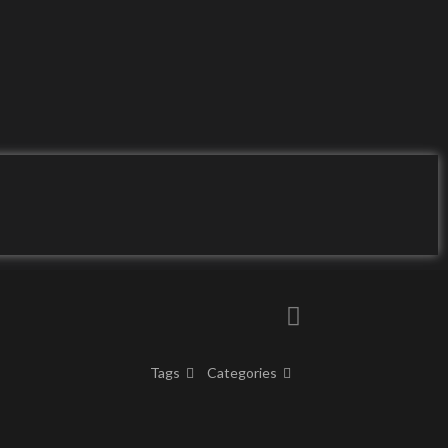
Tags
Categories