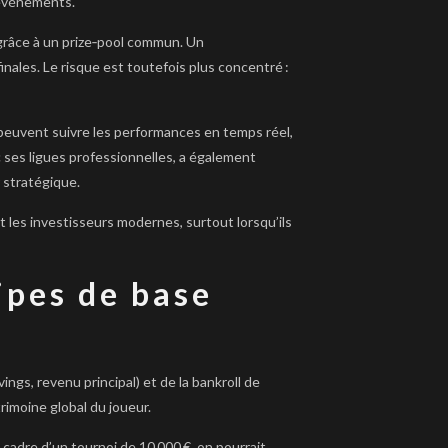
s événements.
r grâce à un prize‑pool commun. Un
inales. Le risque est toutefois plus concentré :
euvent suivre les performances en temps réel,
c ses ligues professionnelles, a également
 stratégique.
t les investisseurs modernes, surtout lorsqu’ils
cipes de base
ings, revenu principal) et de la bankroll de
rimoine global du joueur.
e cadre d’un tournoi de 10 000 €, on pourrait