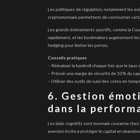
Les politiques de régulation, notamment les exi
cryptomonnaie permettent de contourner certain
Les grands événements sportifs, comme la Coupe
rapidement, et les bookmakers augmentent les m
hedging pour limiter les pertes.
Conseils pratiques
– Réévaluer la bankroll chaque fois que le taux 
– Prévoir une marge de sécurité de 10 % du ca
– Utiliser des outils de suivi des cotes en tem
6. Gestion émoti
dans la perfor
Les biais cognitifs sont monnaie courante chez l
aversion incite à protéger le capital en abandon