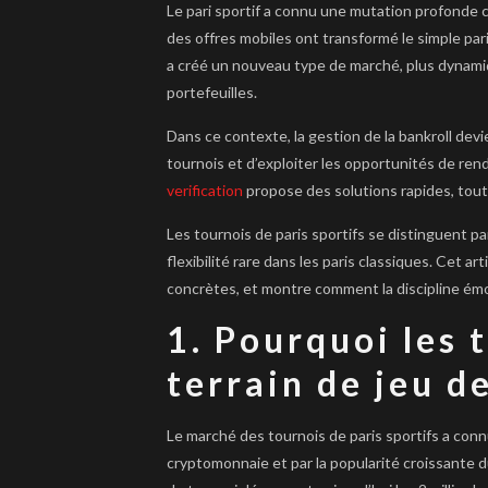
Le pari sportif a connu une mutation profonde 
des offres mobiles ont transformé le simple pari
a créé un nouveau type de marché, plus dynamique
portefeuilles.
Dans ce contexte, la gestion de la bankroll dev
tournois et d’exploiter les opportunités de ren
verification
propose des solutions rapides, tout 
Les tournois de paris sportifs se distinguent par
flexibilité rare dans les paris classiques. Cet 
concrètes, et montre comment la discipline ém
1. Pourquoi les 
terrain de jeu de
Le marché des tournois de paris sportifs a con
cryptomonnaie et par la popularité croissante d