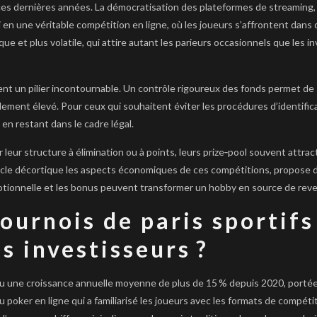
ces dernières années. La démocratisation des plateformes de streaming, l
 en une véritable compétition en ligne, où les joueurs s’affrontent dans 
 et plus volatile, qui attire autant les parieurs occasionnels que les in
ient un pilier incontournable. Un contrôle rigoureux des fonds permet de
dement élevé. Pour ceux qui souhaitent éviter les procédures d’identifica
en restant dans le cadre légal.
 leur structure à élimination ou à points, leurs prize‑pool souvent attrac
article décortique les aspects économiques de ces compétitions, propose d
otionnelle et les bonus peuvent transformer un hobby en source de reve
tournois de paris sportif
s investisseurs ?
nu une croissance annuelle moyenne de plus de 15 % depuis 2020, portée 
u poker en ligne qui a familiarisé les joueurs avec les formats de compét