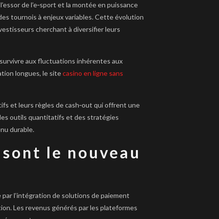
’essor de l’e‑sport et la montée en puissance
des tournois à enjeux variables. Cette évolution
vestisseurs cherchant à diversifier leurs
 survivre aux fluctuations inhérentes aux
tion longues, le site
casino en ligne sans
tifs et leurs règles de cash‑out qui offrent une
es outils quantitatifs et des stratégies
nu durable.
s sont le nouveau
par l’intégration de solutions de paiement
ition. Les revenus générés par les plateformes