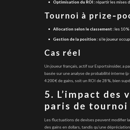
Optimisation du ROI
: répartir les mises 
Tournoi à prize‑poo
Allocation selon le classement
: les 10 %
Gestion de la position
: si le joueur occu
Cas réel
Un joueur français, actif sur Esportsinsider, a p
basée sur une analyse de probabilité interne (p 
4 200 € de gains, soit un ROI de 28 %, bien supé
5. L’impact des
paris de tournoi
Les fluctuations de devises peuvent modifier la v
des gains en dollars, tandis qu’une dépréciati