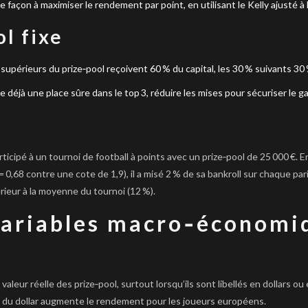
de façon à maximiser le rendement par point, en utilisant le Kelly ajusté à
l fixe
 supérieurs du prize‑pool reçoivent 60 % du capital, les 30 % suivants 30 
pe déjà une place sûre dans le top 3, réduire les mises pour sécuriser le ga
articipé à un tournoi de football à points avec un prize‑pool de 25 000 €.
= 0,68 contre une cote de 1,9), il a misé 2 % de sa bankroll sur chaque par
rieur à la moyenne du tournoi (12 %).
 variables macro‑économiq
aleur réelle des prize‑pool, surtout lorsqu’ils sont libellés en dollars ou
on du dollar augmente le rendement pour les joueurs européens.