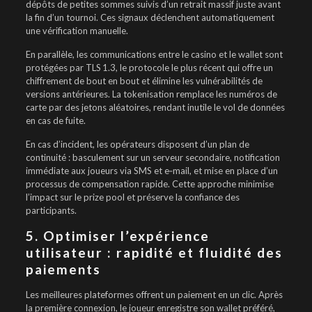
dépôts de petites sommes suivis d’un retrait massif juste avant
la fin d’un tournoi. Ces signaux déclenchent automatiquement
une vérification manuelle.
En parallèle, les communications entre le casino et le wallet sont
protégées par TLS 1.3, le protocole le plus récent qui offre un
chiffrement de bout en bout et élimine les vulnérabilités de
versions antérieures. La tokenisation remplace les numéros de
carte par des jetons aléatoires, rendant inutile le vol de données
en cas de fuite.
En cas d’incident, les opérateurs disposent d’un plan de
continuité : basculement sur un serveur secondaire, notification
immédiate aux joueurs via SMS et e‑mail, et mise en place d’un
processus de compensation rapide. Cette approche minimise
l’impact sur le prize pool et préserve la confiance des
participants.
5. Optimiser l’expérience
utilisateur : rapidité et fluidité des
paiements
Les meilleures plateformes offrent un paiement en un clic. Après
la première connexion, le joueur enregistre son wallet préféré,