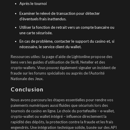
Après le tournoi
Examiner le relevé de transaction pour détecter
d’éventuels frais inattendus.
Utiliser la fonction de retrait vers un compte bancaire ou
une carte sécurisée.
En cas de problème, contacter le support du casino et, si
nécessaire, le service client du wallet.
Ressources utiles : la page d’aide de Lightonline propose des
liens vers les guides d’utilisation de Skrill, Neteller et des
crypto‑wallets. Vous pouvez également signaler un incident de
fraude sur les forums spécialisés ou auprès de l’Autorité
Nationale des Jeux.
Conclusion
Nous avons parcouru les étapes essentielles pour rendre vos
paiements numériques aussi fluides que sécurisés lors des
tournois de casino en ligne. Le choix du portefeuille – e‑wallet,
crypto‑wallet ou wallet intégré – influence directement la
rapidité des dépôts, la protection contre la fraude et les frais
engendrés. Une intégration technique solide, basée sur des API