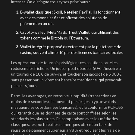
internet. On distingue trois types principaux :
E‑wallet classique : Skrill, Neteller, PayPal. Ils fonctionnent
avec des monnaies fiat et offrent des solutions de
paiement en un clic.
Crypto‑wallet : MetaMask, Trust Wallet, qui utilisent des
tokens comme le Bitcoin ou l’Ethereum.
Wallet intégré : proposé directement par la plateforme de
casino, souvent alimenté par des licences bancaires locales.
Les opérateurs de tournois privilégient ces solutions car elles
réduisent les frictions. Un joueur peut déposer 50 €, s’inscrire à
un tournoi de 10 € de buy‑in, et toucher son jackpot de 5 000 €
sans passer par un virement bancaire traditionnel qui prendrait
plusieurs jours.
Parmi les avantages, on retrouve la rapidité (transactions en
moins de 5 secondes), l’anonymat partiel (les crypto‑wallets
masquent les coordonnées bancaires), et la conformité PCI‑DSS
qui garantit que les données de carte sont chiffrées selon les
standards les plus stricts. En comparaison avec les méthodes
classiques, les portefeuilles numériques offrent un taux de
réussite de paiement supérieur à 98 % et réduisent les frais de