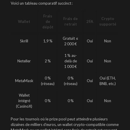
Voici un tableau comparatif succinct :
Frais
Frais de
Crypto
Wallet
de
2FA
retrait
supporté
dépôt
Gratuit ≤
Skrill
1,9 %
Oui
Non
2 000 €
1 % au-
Neteller
2 %
delà de
Oui
Non
1 000 €
0 %
0 %
Oui (ETH,
MetaMask
Oui
(réseau)
(réseau)
BNB, etc.)
Wallet
intégré
0 %
0 %
Oui
Non
(CasinoX)
Pour les tournois où le prize pool peut atteindre plusieurs
dizaines de milliers d’euros, un wallet crypto‑compatible comme