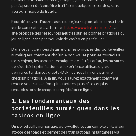
participation doivent être traités en quelques secondes, sans
accroc ni risque de fraude.
Pour découvrir d’autres astuces de jeu responsable, consultez le
guide complet de Lightonline :
https://www.lightonline.fr/
. Ce
site propose des ressources neutres sur les bonnes pratiques du
jeu en ligne, sans promouvoir de casino en particulier.
Dans cet article, nous détaillerons les principes des portefeuilles
numériques, comment choisir le bon wallet pour les tournois à
forts enjeux, les aspects techniques de l’intégration, les mesures
de sécurité, l’optimisation de l’expérience utilisateur, les
dernières tendances crypto‑DeFi, et nous finirons par une
checklist pratique. À la fin, vous saurez exactement comment
rendre vos transactions plus rapides, plus sûres et plus
rentables lors de chaque compétition en ligne.
1. Les fondamentaux des
portefeuilles numériques dans les
casinos en ligne
Un portefeuille numérique, ou e‑wallet, est un compte virtuel qui
stocke des fonds et permet des transactions instantanées via