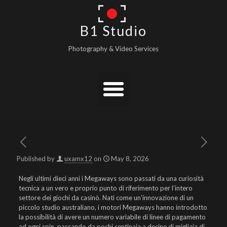
B1 Studio
Photography & Video Services
Published by
uxamx12
on
May 8, 2026
Negli ultimi dieci anni i Megaways sono passati da una curiosità
tecnica a un vero e proprio punto di riferimento per l’intero
settore dei giochi da casinò. Nati come un’innovazione di un
piccolo studio australiano, i motori Megaways hanno introdotto
la possibilità di avere un numero variabile di linee di pagamento
ad ogni spin, passando da pochi centinaia a decine di migliaia di