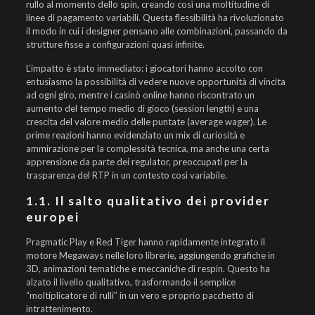
rullo al momento dello spin, creando così una moltitudine di
linee di pagamento variabili. Questa flessibilità ha rivoluzionato
il modo in cui i designer pensano alle combinazioni, passando da
strutture fisse a configurazioni quasi infinite.
L’impatto è stato immediato: i giocatori hanno accolto con
entusiasmo la possibilità di vedere nuove opportunità di vincita
ad ogni giro, mentre i casinò online hanno riscontrato un
aumento del tempo medio di gioco (session length) e una
crescita del valore medio delle puntate (average wager). Le
prime reazioni hanno evidenziato un mix di curiosità e
ammirazione per la complessità tecnica, ma anche una certa
apprensione da parte dei regulator, preoccupati per la
trasparenza del RTP in un contesto così variabile.
1.1. Il salto qualitativo dei provider
europei
Pragmatic Play e Red Tiger hanno rapidamente integrato il
motore Megaways nelle loro librerie, aggiungendo grafiche in
3D, animazioni tematiche e meccaniche di respin. Questo ha
alzato il livello qualitativo, trasformando il semplice
“moltiplicatore di rulli” in un vero e proprio pacchetto di
intrattenimento.