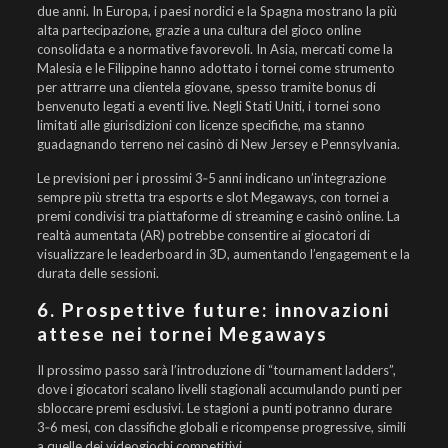
due anni. In Europa, i paesi nordici e la Spagna mostrano la più
alta partecipazione, grazie a una cultura del gioco online
consolidata e a normative favorevoli. In Asia, mercati come la
Malesia e le Filippine hanno adottato i tornei come strumento
per attrarre una clientela giovane, spesso tramite bonus di
benvenuto legati a eventi live. Negli Stati Uniti, i tornei sono
limitati alle giurisdizioni con licenze specifiche, ma stanno
guadagnando terreno nei casinò di New Jersey e Pennsylvania.
Le previsioni per i prossimi 3‑5 anni indicano un’integrazione
sempre più stretta tra esports e slot Megaways, con tornei a
premi condivisi tra piattaforme di streaming e casinò online. La
realtà aumentata (AR) potrebbe consentire ai giocatori di
visualizzare le leaderboard in 3D, aumentando l’engagement e la
durata delle sessioni.
6. Prospettive future: innovazioni
attese nei tornei Megaways
Il prossimo passo sarà l’introduzione di “tournament ladders”,
dove i giocatori scalano livelli stagionali accumulando punti per
sbloccare premi esclusivi. Le stagioni a punti potranno durare
3‑6 mesi, con classifiche globali e ricompense progressive, simili
a quelle dei videogiochi competitivi.