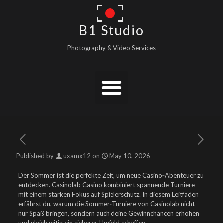
B1 Studio
Photography & Video Services
Published by
uxamx12
on
May 10, 2026
Der Sommer ist die perfekte Zeit, um neue Casino‑Abenteuer zu
entdecken. Casinolab Casino kombiniert spannende Turniere
mit einem starken Fokus auf Spielerschutz. In diesem Leitfaden
erfährst du, warum die Sommer‑Turniere von Casinolab nicht
nur Spaß bringen, sondern auch deine Gewinnchancen erhöhen
und gleichzeitig ein sicheres Umfeld schaffen.