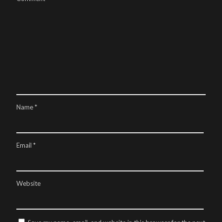
Name
*
Email
*
Website