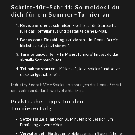
Schritt‑für‑Schritt: So meldest du
dich für ein Sommer‑Turnier an
Registrierung abschließen
– Gehe auf die Startseite,
fülle das Formular aus und bestätige deine E‑Mail.
Bonus ohne Einzahlung aktivieren
– Im Bonus‑Bereich
klickst du auf „Jetzt sichern“.
Turnier auswählen
– Im Menü „Turniere“ findest du das
aktuelle Sommer‑Event.
Teilnahme starten
– Klicke auf „Jetzt spielen“ und setze
das Startguthaben ein.
Industry Secret:
Viele Spieler überspringen den Bonus‑Schritt
und verlieren dadurch wertvolle Startzeit.
Praktische Tipps für den
Turniererfolg
Setze ein Zeitlimit
von 30 Minuten pro Session, um
Ermüdung zu vermeiden.
Verwalte dein Guthaben
: Spiele zuerst an Slots mit hoher