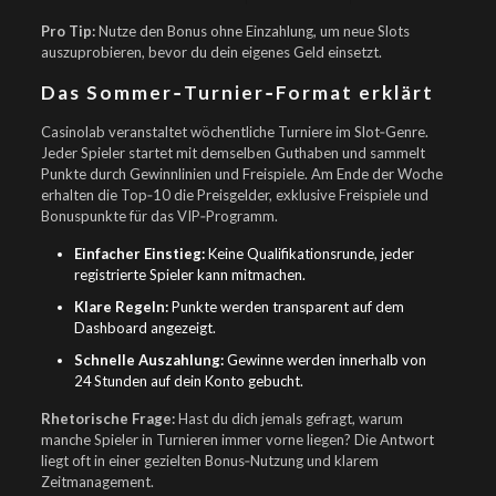
Pro Tip:
Nutze den Bonus ohne Einzahlung, um neue Slots
auszuprobieren, bevor du dein eigenes Geld einsetzt.
Das Sommer‑Turnier‑Format erklärt
Casinolab veranstaltet wöchentliche Turniere im Slot‑Genre.
Jeder Spieler startet mit demselben Guthaben und sammelt
Punkte durch Gewinnlinien und Freispiele. Am Ende der Woche
erhalten die Top‑10 die Preisgelder, exklusive Freispiele und
Bonuspunkte für das VIP‑Programm.
Einfacher Einstieg:
Keine Qualifikationsrunde, jeder
registrierte Spieler kann mitmachen.
Klare Regeln:
Punkte werden transparent auf dem
Dashboard angezeigt.
Schnelle Auszahlung:
Gewinne werden innerhalb von
24 Stunden auf dein Konto gebucht.
Rhetorische Frage:
Hast du dich jemals gefragt, warum
manche Spieler in Turnieren immer vorne liegen? Die Antwort
liegt oft in einer gezielten Bonus‑Nutzung und klarem
Zeitmanagement.