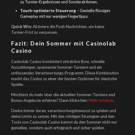
zu Turnier‑Ergebnissen und Sonderaktionen.
Touch‑optimierte Steuerung
– Genieße flüssiges
Gameplay mit nur wenigen Fingertipps.
Quick Win:
Aktiviere die Push‑Nachrichten, um keine
Turnier‑Frist zu verpassen.
Fazit: Dein Sommer mit Casinolab
Casino
Casinolab Casino kombiniert attraktive Boni, schnelle
Auszahlungen, spannende Sommer‑Turniere und ein
umfassendes Verantwortungs‑Programm. Diese Kombination
macht das Casino zu einer der besten Optionen für deutsche
Spieler.
Möchtest du mehr über die aktuellen Sommer‑Turniere und
Bonus‑Angebote erfahren? Dann klicke hier:
Mehr erfahren
.
Denke immer daran, verantwortungsbewusst zu spielen und
deine Limits zu setzen. Mit den richtigen Strategien und den
Tools von Casinolab Casino kannst du den Sommer nicht nur
genießen, sondern auch erfolgreich und sicher spielen.