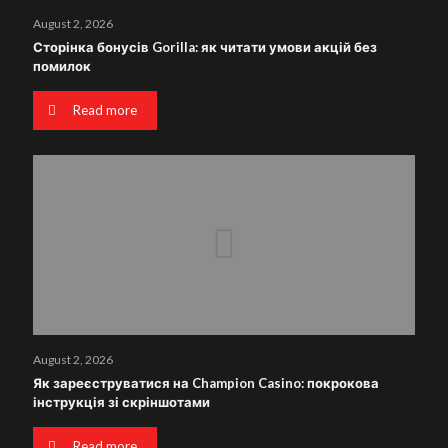
August 2, 2026
Сторінка бонусів Gorilla: як читати умови акцій без
помилок
Read more
August 2, 2026
Як зареєструватися на Champion Casino: покрокова
інструкція зі скріншотами
Read more