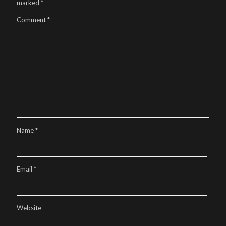
marked
*
Comment
*
Name
*
Email
*
Website