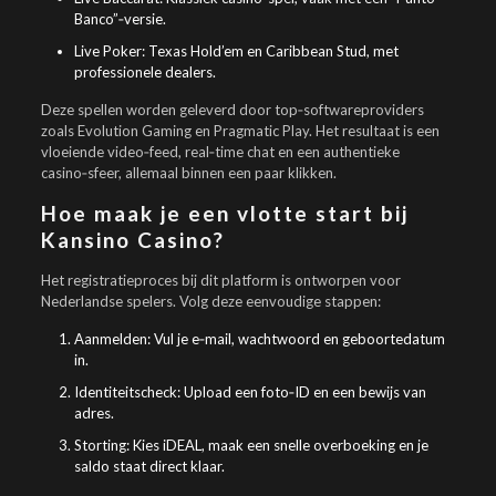
Banco”‑versie.
Live Poker: Texas Hold’em en Caribbean Stud, met
professionele dealers.
Deze spellen worden geleverd door top‑softwareproviders
zoals Evolution Gaming en Pragmatic Play. Het resultaat is een
vloeiende video‑feed, real‑time chat en een authentieke
casino‑sfeer, allemaal binnen een paar klikken.
Hoe maak je een vlotte start bij
Kansino Casino?
Het registratieproces bij dit platform is ontworpen voor
Nederlandse spelers. Volg deze eenvoudige stappen:
Aanmelden: Vul je e‑mail, wachtwoord en geboortedatum
in.
Identiteitscheck: Upload een foto‑ID en een bewijs van
adres.
Storting: Kies iDEAL, maak een snelle overboeking en je
saldo staat direct klaar.