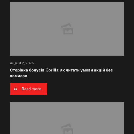
August 2, 2026
Сторінка бонусів Gorilla: як читати умови акцій без
помилок
Read more