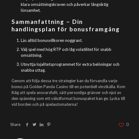
klara omsättningskraven och påverkar långsiktig
lönsamhet.
Sammanfattning – Din
handlingsplan för bonusframgång
Läs alltid bonusvillkoren noggrant.
Välj spel med hög RTP och låg volatilitet för snabb
omsättning.
Utnyttja lojalitetsprogrammet för extra belöningar och
snabba uttag.
Genom att följa dessa tre strategier kan du förvandla varje
bonus på Golden Panda Casino till en potentiell vinstkälla. Kom
ihåg att spela ansvarsfullt, sätt personliga gränser och njut av
den spänning som ett välutformat bonuspaket kan ge. Lycka till
vid borden och på spelautomaterna!
Share
0