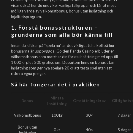
visar också hur du undviker vanliga fallgropar och får ut mest
möjliga värde av välkomstbonus, bonus utan insättning och
lojalitetsprogram.
1. Förstå bonusstrukturen –
grunderna som alla bör känna till
Innan du klickar på “spela nu” är det viktigt att ha koll på hur
bonusarna är uppbyggda. Golden Panda Casino erbjuder en
välkomstbonus som matchar din första insättning med upp till
1 000 kr plus 200 gratissnurr. Dessutom finns en bonus utan
insättning som ger nya spelare 20 kr att testa spel utan att
riskera egna pengar.
Så här fungerar det i praktiken
Minsta
Bonus
Omsättningskrav
Giltighetst
insättning
Välkomstbonus
100 kr
30×
7 dagar
Bonus utan
0 kr
40×
5 dagar
insättning