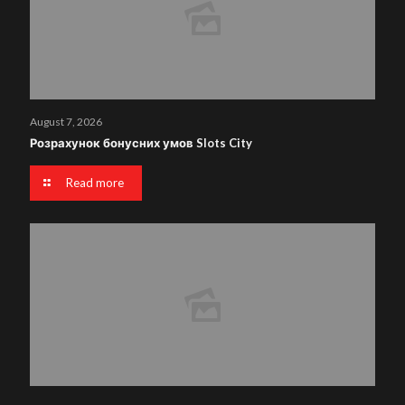
August 7, 2026
Розрахунок бонусних умов Slots City
Read more