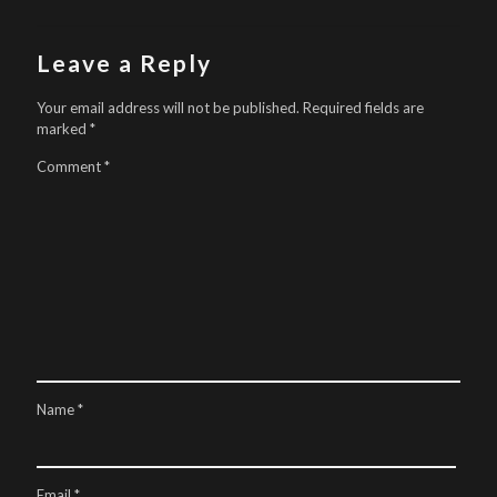
Leave a Reply
Your email address will not be published.
Required fields are
marked
*
Comment
*
Name
*
Email
*