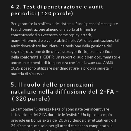
4.2. Test di penetrazione e audit
periodici ( 120 parole)
Per garantire la resilienza del sistema, è indispensabile eseguire
test di penetrazione almeno una volta al trimestre,
concentrandosi su vectores come replay attack,
man‑in‑the‑middle e vulnerabilità nelle API di autenticazione. Gli
audit dovrebbero includere una revisione della gestione dei
segreti (rotazione delle chiavi, storage cifrato) e una verifica
della conformità al GDPR. Un report di audit ben documentato è
anche un elemento di trasparenza che i
bookmaker non AAMS
2026
possono utilizzare per dimostrare la propria serietà in
materia di sicurezza.
5. Il ruolo delle promozioni
natalizie nella diffusione del 2‑FA –
( 320 parole)
Le campagne “Sicurezza Regalo” sono nate per incentivare
l’attivazione del 2‑FA durante le festività. Un tipico esempio
prevede un bonus extra del 20 % su depositi effettuati entro il
24 dicembre, ma solo per gli utenti che hanno completato la