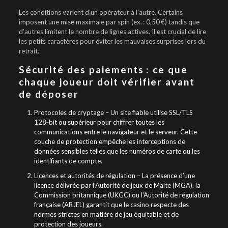
Les conditions varient d’un opérateur à l’autre. Certains
imposent une mise maximale par spin (ex. : 0,50 €) tandis que
d’autres limitent le nombre de lignes actives. Il est crucial de lire
les petits caractères pour éviter les mauvaises surprises lors du
retrait.
Sécurité des paiements : ce que
chaque joueur doit vérifier avant
de déposer
Protocoles de cryptage – Un site fiable utilise SSL/TLS
128‑bit ou supérieur pour chiffrer toutes les
communications entre le navigateur et le serveur. Cette
couche de protection empêche les interceptions de
données sensibles telles que les numéros de carte ou les
identifiants de compte.
Licences et autorités de régulation – La présence d’une
licence délivrée par l’Autorité de jeux de Malte (MGA), la
Commission britannique (UKGC) ou l’Autorité de régulation
française (ARJEL) garantit que le casino respecte des
normes strictes en matière de jeu équitable et de
protection des joueurs.