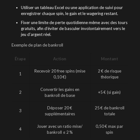
Utiliser un tableau Excel ou une application de suivi pour
enregistrer chaque spin, le gain et le wagering restant.
Fixer une limite de perte quotidienne même avec des tours
gratuits, afin d’éviter de basculer involontairement vers le
jeu d’argent réel.
Exemple de plan de bankroll
Étape
Action
Montant
Recevoir 20 free spins (mise
2 € de risque
1
0,10 €)
théorique
Convertir les gains en
2
+5 € (si gain)
bankroll de base
Déposer 20 €
25 € de bankroll
3
supplémentaires
totale
Jouer avec un ratio mise/
0,50 € max par
4
bankroll ≤ 2 %
spin