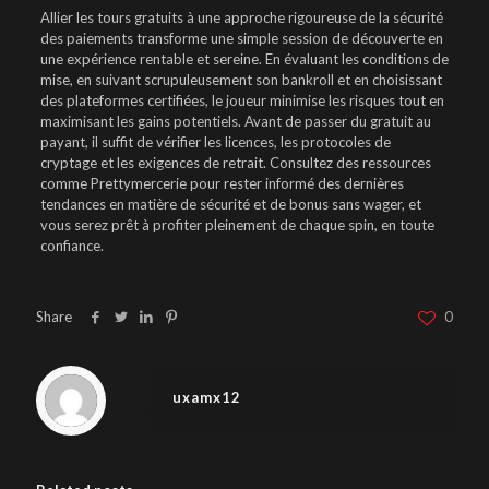
Allier les tours gratuits à une approche rigoureuse de la sécurité
des paiements transforme une simple session de découverte en
une expérience rentable et sereine. En évaluant les conditions de
mise, en suivant scrupuleusement son bankroll et en choisissant
des plateformes certifiées, le joueur minimise les risques tout en
maximisant les gains potentiels. Avant de passer du gratuit au
payant, il suffit de vérifier les licences, les protocoles de
cryptage et les exigences de retrait. Consultez des ressources
comme Prettymercerie pour rester informé des dernières
tendances en matière de sécurité et de bonus sans wager, et
vous serez prêt à profiter pleinement de chaque spin, en toute
confiance.
Share
0
uxamx12