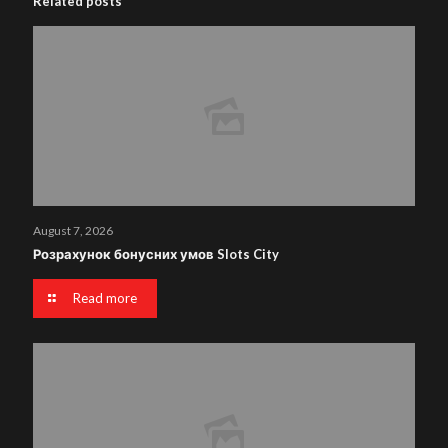
Related posts
August 7, 2026
Розрахунок бонусних умов Slots City
Read more