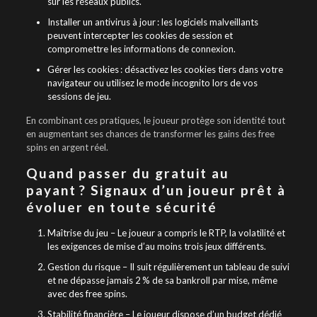
sur les réseaux publics.
Installer un antivirus à jour : les logiciels malveillants
peuvent intercepter les cookies de session et
compromettre les informations de connexion.
Gérer les cookies : désactivez les cookies tiers dans votre
navigateur ou utilisez le mode incognito lors de vos
sessions de jeu.
En combinant ces pratiques, le joueur protège son identité tout
en augmentant ses chances de transformer les gains des free
spins en argent réel.
Quand passer du gratuit au
payant ? Signaux d’un joueur prêt à
évoluer en toute sécurité
Maîtrise du jeu – Le joueur a compris le RTP, la volatilité et
les exigences de mise d’au moins trois jeux différents.
Gestion du risque – Il suit régulièrement un tableau de suivi
et ne dépasse jamais 2 % de sa bankroll par mise, même
avec des free spins.
Stabilité financière – Le joueur dispose d’un budget dédié