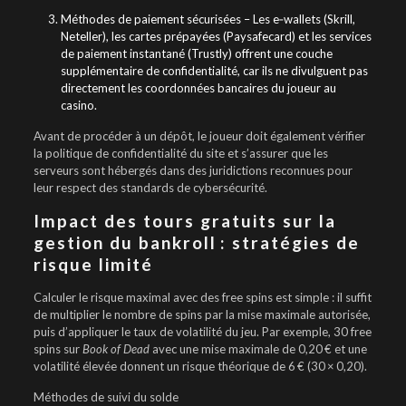
Méthodes de paiement sécurisées – Les e‑wallets (Skrill,
Neteller), les cartes prépayées (Paysafecard) et les services
de paiement instantané (Trustly) offrent une couche
supplémentaire de confidentialité, car ils ne divulguent pas
directement les coordonnées bancaires du joueur au
casino.
Avant de procéder à un dépôt, le joueur doit également vérifier
la politique de confidentialité du site et s’assurer que les
serveurs sont hébergés dans des juridictions reconnues pour
leur respect des standards de cybersécurité.
Impact des tours gratuits sur la
gestion du bankroll : stratégies de
risque limité
Calculer le risque maximal avec des free spins est simple : il suffit
de multiplier le nombre de spins par la mise maximale autorisée,
puis d’appliquer le taux de volatilité du jeu. Par exemple, 30 free
spins sur
Book of Dead
avec une mise maximale de 0,20 € et une
volatilité élevée donnent un risque théorique de 6 € (30 × 0,20).
Méthodes de suivi du solde