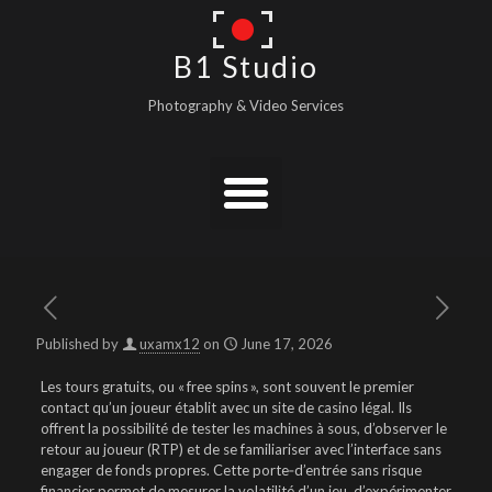
B1 Studio
Photography & Video Services
Published by
uxamx12
on
June 17, 2026
Les tours gratuits, ou « free spins », sont souvent le premier
contact qu’un joueur établit avec un site de casino légal. Ils
offrent la possibilité de tester les machines à sous, d’observer le
retour au joueur (RTP) et de se familiariser avec l’interface sans
engager de fonds propres. Cette porte‑d’entrée sans risque
financier permet de mesurer la volatilité d’un jeu, d’expérimenter