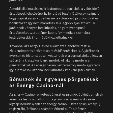
játékokat.
A mobil alkalmazás egyik legfontosabb funkciója a valós idejű
értesítések lehetősége. Ez lehetővé teszi a játékosok számára,
hogy naprakészen követhessék a különböző promóciókat és
bónuszokat, így nem maradnak le a legjobb ajánlatokról. A
játékosok könnyen beállíthatják, hogy milyen típusú
értesítéseket szeretnének kapni, így mindig a számukra
legérdekesebb információkhoz juthatnak el.
Továbbá, az Energy Casino alkalmazás lehetővé teszi a
zökkenőmentes befizetéseket és kifizetéseket is. A játékosok
gyorsan és biztonságosan végezhetik el a tranzakciókat, legyen
szó akár a klasszikus banki módokról, akár a modern e-
pénztárcákról. Az energy casino befizetés folyamata egyszerű,
így a játékosok azonnal nekiláthatnak kedvenc játékaiknak.
Bónuszok és ingyenes pörgetések
az Energy Casino-nál
Az Energy Casino rengeteg bónuszt és promóciót kínál, amelyek
vonzóvá teszik a platformot a játékosok számára. Az egyik
legnépszerűbb ajánlat az energy casino 30 free spins, amely új
regisztráló játékosok számára érhető el. Ez a bónusz