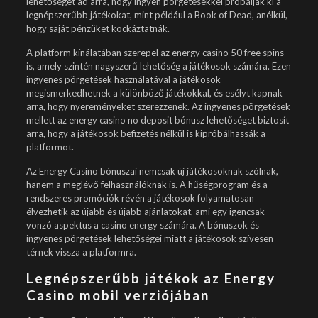
lehetőséget ad arra, hogy ingyen pörgetésekkel próbálják ki a
legnépszerűbb játékokat, mint például a Book of Dead, anélkül,
hogy saját pénzüket kockáztatnák.
A platform kínálatában szerepel az energy casino 50 free spins
is, amely szintén nagyszerű lehetőség a játékosok számára. Ezen
ingyenes pörgetések használatával a játékosok
megismerkedhetnek a különböző játékokkal, és esélyt kapnak
arra, hogy nyereményeket szerezzenek. Az ingyenes pörgetések
mellett az energy casino no deposit bónusz lehetőséget biztosít
arra, hogy a játékosok befizetés nélkül is kipróbálhassák a
platformot.
Az Energy Casino bónuszai nemcsak új játékosoknak szólnak,
hanem a meglévő felhasználóknak is. A hűségprogram és a
rendszeres promóciók révén a játékosok folyamatosan
élvezhetik az újabb és újabb ajánlatokat, ami egy igencsak
vonzó aspektus a casino energy számára. A bónuszok és
ingyenes pörgetések lehetőségei miatt a játékosok szívesen
térnek vissza a platformra.
Legnépszerűbb játékok az Energy
Casino mobil verziójában