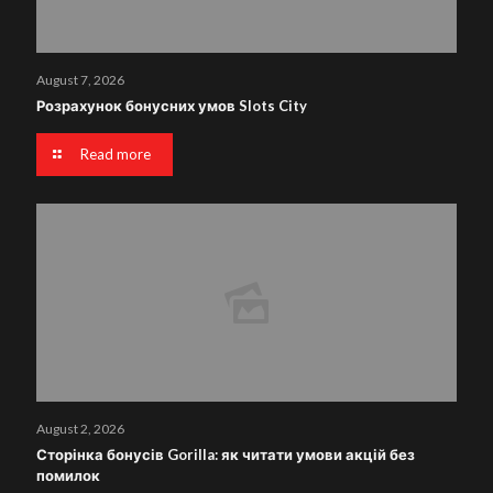
August 7, 2026
Розрахунок бонусних умов Slots City
Read more
August 2, 2026
Сторінка бонусів Gorilla: як читати умови акцій без
помилок