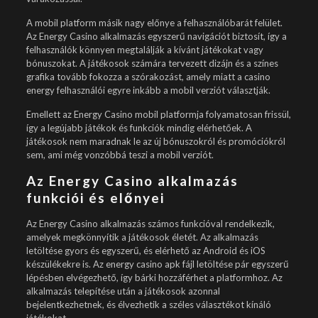
A mobil platform másik nagy előnye a felhasználóbarát felület.
Az Energy Casino alkalmazás egyszerű navigációt biztosít, így a
felhasználók könnyen megtalálják a kívánt játékokat vagy
bónuszokat. A játékosok számára tervezett dizájn és a színes
grafika tovább fokozza a szórakozást, amely miatt a casino
energy felhasználói egyre inkább a mobil verziót választják.
Emellett az Energy Casino mobil platformja folyamatosan frissül,
így a legújabb játékok és funkciók mindig elérhetőek. A
játékosok nem maradnak le az új bónuszokról és promóciókról
sem, ami még vonzóbbá teszi a mobil verziót.
Az Energy Casino alkalmazás
funkciói és előnyei
Az Energy Casino alkalmazás számos funkcióval rendelkezik,
amelyek megkönnyítik a játékosok életét. Az alkalmazás
letöltése gyors és egyszerű, és elérhető az Android és iOS
készülékekre is. Az energy casino apk fájl letöltése pár egyszerű
lépésben elvégezhető, így bárki hozzáférhet a platformhoz. Az
alkalmazás telepítése után a játékosok azonnal
bejelentkezhetnek, és élvezhetik a széles választékot kínáló